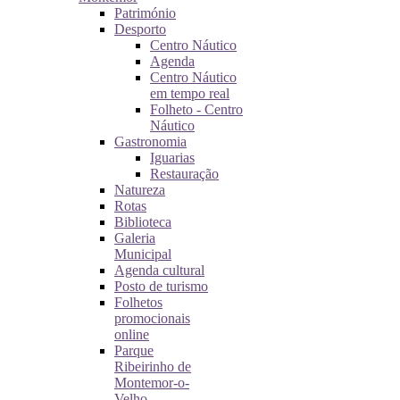
Património
Desporto
Centro Náutico
Agenda
Centro Náutico
em tempo real
Folheto - Centro
Náutico
Gastronomia
Iguarias
Restauração
Natureza
Rotas
Biblioteca
Galeria
Municipal
Agenda cultural
Posto de turismo
Folhetos
promocionais
online
Parque
Ribeirinho de
Montemor-o-
Velho