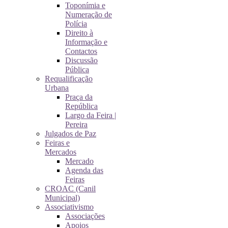
Toponímia e
Numeração de
Polícia
Direito à
Informação e
Contactos
Discussão
Pública
Requalificação
Urbana
Praça da
República
Largo da Feira |
Pereira
Julgados de Paz
Feiras e
Mercados
Mercado
Agenda das
Feiras
CROAC (Canil
Municipal)
Associativismo
Associações
Apoios