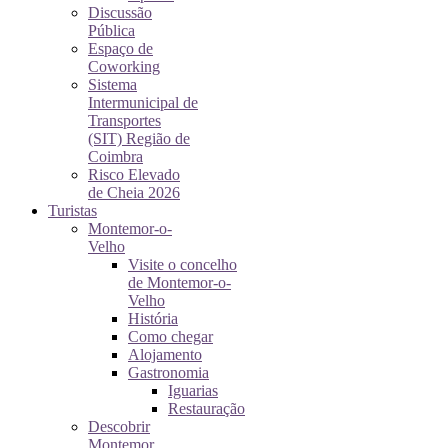
Discussão
Pública
Espaço de
Coworking
Sistema
Intermunicipal de
Transportes
(SIT) Região de
Coimbra
Risco Elevado
de Cheia 2026
Turistas
Montemor-o-
Velho
Visite o concelho
de Montemor-o-
Velho
História
Como chegar
Alojamento
Gastronomia
Iguarias
Restauração
Descobrir
Montemor