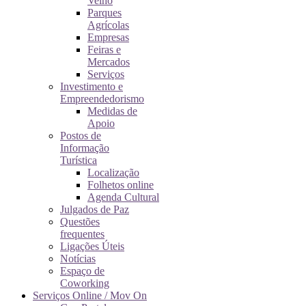
Velho
Parques
Agrícolas
Empresas
Feiras e
Mercados
Serviços
Investimento e
Empreendedorismo
Medidas de
Apoio
Postos de
Informação
Turística
Localização
Folhetos online
Agenda Cultural
Julgados de Paz
Questões
frequentes
Ligações Úteis
Notícias
Espaço de
Coworking
Serviços Online / Mov On