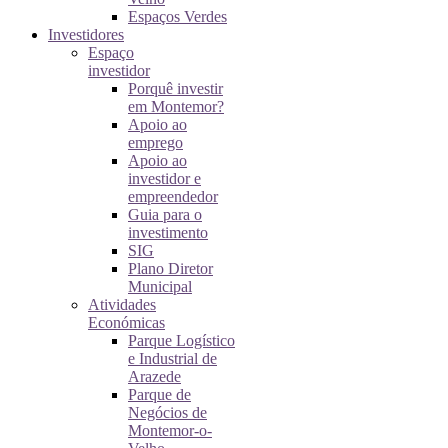
Espaços Verdes
Investidores
Espaço
investidor
Porquê investir
em Montemor?
Apoio ao
emprego
Apoio ao
investidor e
empreendedor
Guia para o
investimento
SIG
Plano Diretor
Municipal
Atividades
Económicas
Parque Logístico
e Industrial de
Arazede
Parque de
Negócios de
Montemor-o-