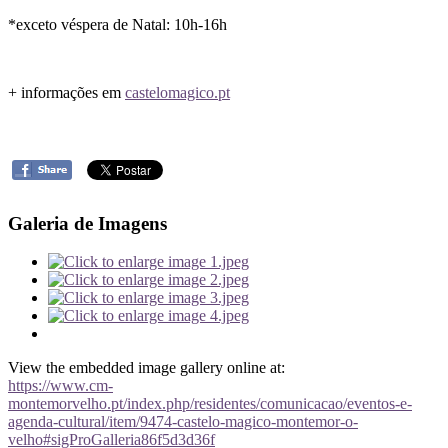
*exceto véspera de Natal: 10h-16h
+ informações em
castelomagico.pt
Galeria de Imagens
View the embedded image gallery online at:
https://www.cm-
montemorvelho.pt/index.php/residentes/comunicacao/eventos-e-
agenda-cultural/item/9474-castelo-magico-montemor-o-
velho#sigProGalleria86f5d3d36f