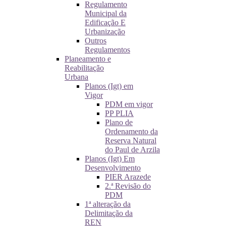
Regulamento
Municipal da
Edificação E
Urbanização
Outros
Regulamentos
Planeamento e
Reabilitação
Urbana
Planos (Igt) em
Vigor
PDM em vigor
PP PLIA
Plano de
Ordenamento da
Reserva Natural
do Paul de Arzila
Planos (Igt) Em
Desenvolvimento
PIER Arazede
2.ª Revisão do
PDM
1ª alteração da
Delimitação da
REN