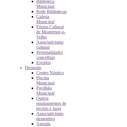
Biblioteca
Municipal
Rede Bibliotecas
Galeria
Municipal
Fórum Cultural
de Montemor-o-
Velho
Associativismo
cultural
Personalidades
concelhias
Eventos
Desporto
Centro Náutico
Piscina
Municipal
Pavilhão
Municipal
Outros
equipamentos de
recreio e lazer
Associativismo
desportivo
Agenda