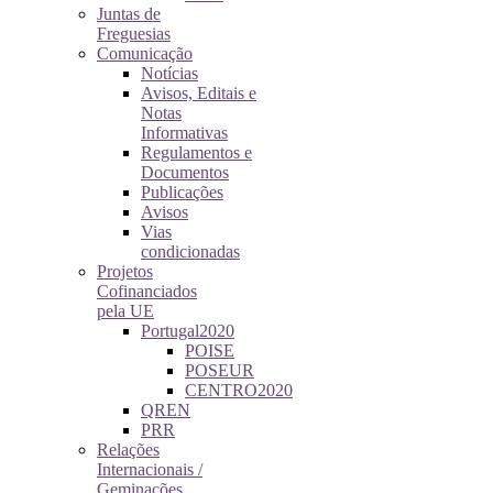
Juntas de
Freguesias
Comunicação
Notícias
Avisos, Editais e
Notas
Informativas
Regulamentos e
Documentos
Publicações
Avisos
Vias
condicionadas
Projetos
Cofinanciados
pela UE
Portugal2020
POISE
POSEUR
CENTRO2020
QREN
PRR
Relações
Internacionais /
Geminações