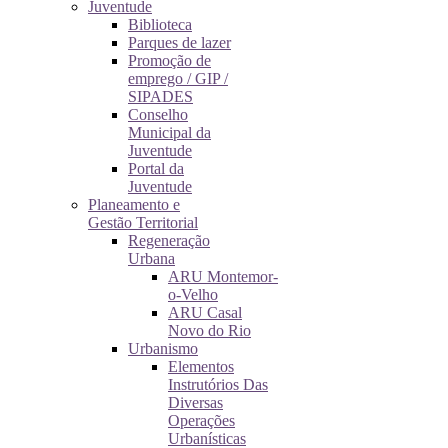
Juventude
Biblioteca
Parques de lazer
Promoção de
emprego / GIP /
SIPADES
Conselho
Municipal da
Juventude
Portal da
Juventude
Planeamento e
Gestão Territorial
Regeneração
Urbana
ARU Montemor-
o-Velho
ARU Casal
Novo do Rio
Urbanismo
Elementos
Instrutórios Das
Diversas
Operações
Urbanísticas