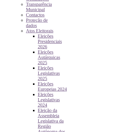
Transparência
Municipal
Contactos
Proteção de
dados
Atos Eleitorais
Eleições
Presidenciais
2026
Eleições
Autárquicas
2025
Eleições
Legislativas
2025
Eleições
Europeias 2024
Eleições
Legislativas
2024
Eleição da
Assembleia
Legislativa da
Região
Autónoma dos