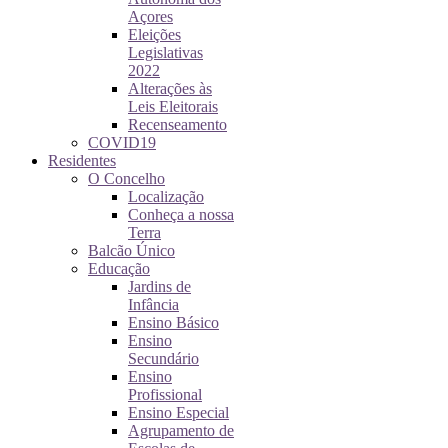
Açores
Eleições
Legislativas
2022
Alterações às
Leis Eleitorais
Recenseamento
COVID19
Residentes
O Concelho
Localização
Conheça a nossa
Terra
Balcão Único
Educação
Jardins de
Infância
Ensino Básico
Ensino
Secundário
Ensino
Profissional
Ensino Especial
Agrupamento de