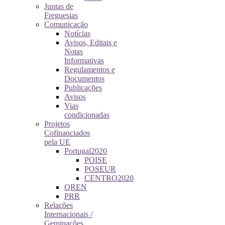
Juntas de
Freguesias
Comunicação
Notícias
Avisos, Editais e
Notas
Informativas
Regulamentos e
Documentos
Publicações
Avisos
Vias
condicionadas
Projetos
Cofinanciados
pela UE
Portugal2020
POISE
POSEUR
CENTRO2020
QREN
PRR
Relações
Internacionais /
Geminações