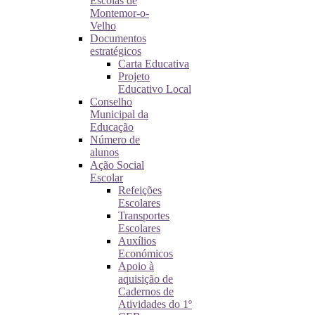
Escolas de
Montemor-o-
Velho
Documentos
estratégicos
Carta Educativa
Projeto
Educativo Local
Conselho
Municipal da
Educação
Número de
alunos
Ação Social
Escolar
Refeições
Escolares
Transportes
Escolares
Auxílios
Económicos
Apoio à
aquisição de
Cadernos de
Atividades do 1º