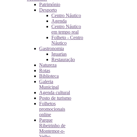
Património
Desporto
Centro Náutico
Agenda
Centro Náutico
em tempo real
Folheto - Centro
Náutico
Gastronomia
Iguarias
Restauração
Natureza
Rotas
Biblioteca
Galeria
Municipal
Agenda cultural
Posto de turismo
Folhetos
promocionais
online
Parque
Ribeirinho de
Montemor-o-
Velho