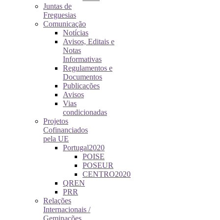
Juntas de
Freguesias
Comunicação
Notícias
Avisos, Editais e
Notas
Informativas
Regulamentos e
Documentos
Publicações
Avisos
Vias
condicionadas
Projetos
Cofinanciados
pela UE
Portugal2020
POISE
POSEUR
CENTRO2020
QREN
PRR
Relações
Internacionais /
Geminações