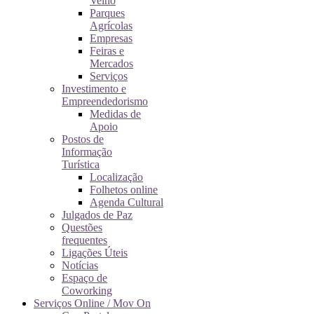
Velho
Parques
Agrícolas
Empresas
Feiras e
Mercados
Serviços
Investimento e
Empreendedorismo
Medidas de
Apoio
Postos de
Informação
Turística
Localização
Folhetos online
Agenda Cultural
Julgados de Paz
Questões
frequentes
Ligações Úteis
Notícias
Espaço de
Coworking
Serviços Online / Mov On