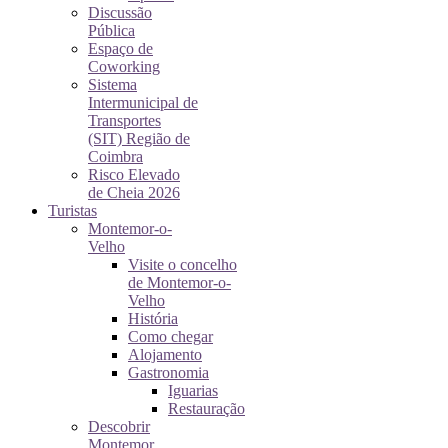
Discussão
Pública
Espaço de
Coworking
Sistema
Intermunicipal de
Transportes
(SIT) Região de
Coimbra
Risco Elevado
de Cheia 2026
Turistas
Montemor-o-
Velho
Visite o concelho
de Montemor-o-
Velho
História
Como chegar
Alojamento
Gastronomia
Iguarias
Restauração
Descobrir
Montemor