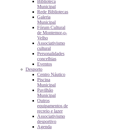
Biblioteca
Municipal
Rede Bibliotecas
Galeria
Municipal
Fórum Cultural
de Montemor-o-
Velho
Associativismo
cultural
Personalidades
concelhias
Eventos
Desporto
Centro Náutico
Piscina
Municipal
Pavilhão
Municipal
Outros
equipamentos de
recreio e lazer
Associativismo
desportivo
Agenda