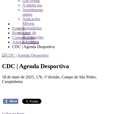
Geo Portal
A minha rua
Atendimento
online
Aplicações
Móveis
Formulários
Entrada
Livro de
Residentes
Reclamações
Comunicação
Eletrónico
Agenda Cultural
CDC | Agenda Desportiva
CDC | Agenda Desportiva
18 de maio de 2025, 17h, 1ª divisão, Campo de São Pedro,
Carapinheira
voltar ao topo