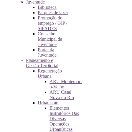
Juventude
Biblioteca
Parques de lazer
Promoção de
emprego / GIP /
SIPADES
Conselho
Municipal da
Juventude
Portal da
Juventude
Planeamento e
Gestão Territorial
Regeneração
Urbana
ARU Montemor-
o-Velho
ARU Casal
Novo do Rio
Urbanismo
Elementos
Instrutórios Das
Diversas
Operações
Urbanísticas