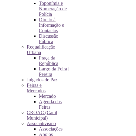
Toponímia e
Numeração de
Polícia
Direito à
Informação e
Contactos
Discussão
Pública
Requalificação
Urbana
Praça da
República
Largo da Feira |
Pereira
Julgados de Paz
Feiras e
Mercados
Mercado
Agenda das
Feiras
CROAC (Canil
Municipal)
Associativismo
Associações
Apoios