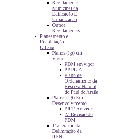
Regulamento
Municipal da
Edificação E
Urbanização
Outros
Regulamentos
Planeamento e
Reabilitação
Urbana
Planos (Igt) em
Vigor
PDM em vigor
PP PLIA
Plano de
Ordenamento da
Reserva Natural
do Paul de Arzila
Planos (Igt) Em
Desenvolvimento
PIER Arazede
2.ª Revisão do
PDM
1ª alteração da
Delimitação da
REN