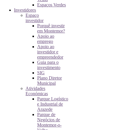
Espaços Verdes
Investidores
Espaço
investidor
Porquê investir
em Montemor?
Apoio ao
emprego
Apoio ao
investidor e
empreendedor
Guia para o
investimento
SIG
Plano Diretor
Municipal
Atividades
Económicas
Parque Logístico
e Industrial de
Arazede
Parque de
Negócios de
Montemor-o-