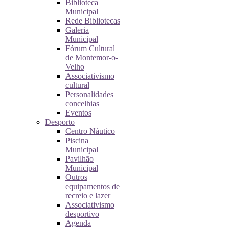
Biblioteca
Municipal
Rede Bibliotecas
Galeria
Municipal
Fórum Cultural
de Montemor-o-
Velho
Associativismo
cultural
Personalidades
concelhias
Eventos
Desporto
Centro Náutico
Piscina
Municipal
Pavilhão
Municipal
Outros
equipamentos de
recreio e lazer
Associativismo
desportivo
Agenda