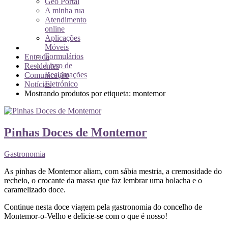
Geo Portal
A minha rua
Atendimento
online
Aplicações
Móveis
Formulários
Entrada
Livro de
Residentes
Reclamações
Comunicação
Eletrónico
Notícias
Mostrando produtos por etiqueta: montemor
Pinhas Doces de Montemor
Gastronomia
As pinhas de Montemor aliam, com sábia mestria, a cremosidade do
recheio, o crocante da massa que faz lembrar uma bolacha e o
caramelizado doce.
Continue nesta doce viagem pela gastronomia do concelho de
Montemor-o-Velho e delicie-se com o que é nosso!