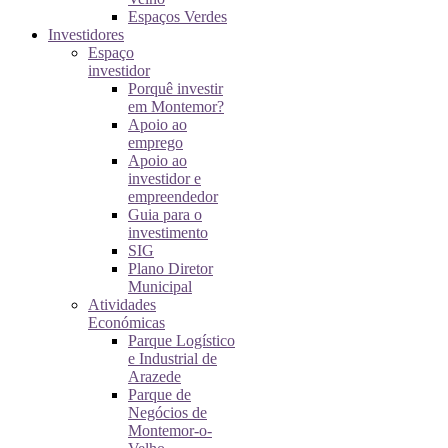
Espaços Verdes
Investidores
Espaço
investidor
Porquê investir
em Montemor?
Apoio ao
emprego
Apoio ao
investidor e
empreendedor
Guia para o
investimento
SIG
Plano Diretor
Municipal
Atividades
Económicas
Parque Logístico
e Industrial de
Arazede
Parque de
Negócios de
Montemor-o-