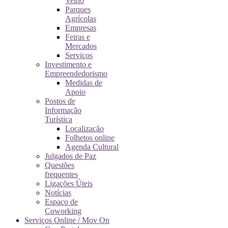
Velho
Parques
Agrícolas
Empresas
Feiras e
Mercados
Serviços
Investimento e
Empreendedorismo
Medidas de
Apoio
Postos de
Informação
Turística
Localização
Folhetos online
Agenda Cultural
Julgados de Paz
Questões
frequentes
Ligações Úteis
Notícias
Espaço de
Coworking
Serviços Online / Mov On