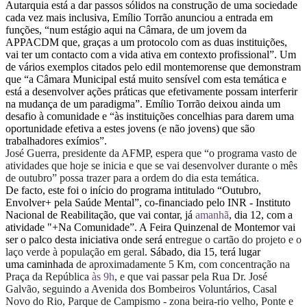
Autarquia está a dar passos sólidos na construção de uma sociedade
cada vez mais inclusiva, Emílio Torrão anunciou a entrada em
funções, “num estágio aqui na Câmara, de um jovem da
APPACDM que, graças a um protocolo com as duas instituições,
vai ter um contacto com a vida ativa em contexto profissional”. Um
de vários exemplos citados pelo edil montemorense que demonstram
que “a Câmara Municipal está muito sensível com esta temática e
está a desenvolver ações práticas que efetivamente possam interferir
na mudança de um paradigma”. Emílio Torrão deixou ainda um
desafio à comunidade e “às instituições concelhias para darem uma
oportunidade efetiva a estes jovens (e não jovens) que são
trabalhadores exímios”.
José Guerra, presidente da AFMP, espera que “o p
rograma vasto de
atividades que hoje se inicia e que se vai desenvolver durante o mês
de outubro” possa trazer para a ordem do dia esta temática.
De facto, este foi o início do programa intitulado “Outubro,
Envolver+ pela Saúde Mental”, co-financiado pelo INR - Instituto
Nacional de Reabilitação, que vai contar, já
amanhã
, dia 12, com a
atividade "+Na Comunidade”. A Feira Quinzenal de Montemor vai
ser o palco desta iniciativa onde será e
ntregue o cartão do projeto e o
laço verde à população em geral
. Sábado, dia 15, terá lugar
uma caminhada
de aproximadamente 5 Km, com concentração na
Praça da República
às 9h
, e que vai passar pela Rua Dr. José
Galvão, seguindo a Avenida dos Bombeiros Voluntários, Casal
Novo do Rio, Parque de Campismo - zona beira-rio velho, Ponte e