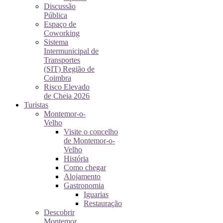
Discussão
Pública
Espaço de
Coworking
Sistema
Intermunicipal de
Transportes
(SIT) Região de
Coimbra
Risco Elevado
de Cheia 2026
Turistas
Montemor-o-
Velho
Visite o concelho
de Montemor-o-
Velho
História
Como chegar
Alojamento
Gastronomia
Iguarias
Restauração
Descobrir
Montemor