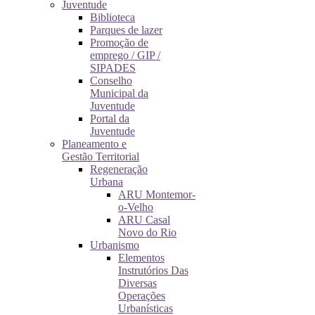
Juventude
Biblioteca
Parques de lazer
Promoção de
emprego / GIP /
SIPADES
Conselho
Municipal da
Juventude
Portal da
Juventude
Planeamento e
Gestão Territorial
Regeneração
Urbana
ARU Montemor-
o-Velho
ARU Casal
Novo do Rio
Urbanismo
Elementos
Instrutórios Das
Diversas
Operações
Urbanísticas