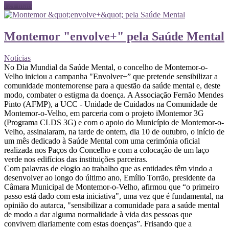
Ler mais
Montemor "envolve+" pela Saúde Mental
Notícias
No Dia Mundial da Saúde Mental, o concelho de Montemor-o-
Velho iniciou a campanha "Envolver+” que pretende sensibilizar a
comunidade montemorense para a questão da saúde mental e, deste
modo, combater o estigma da doença. A Associação Fernão Mendes
Pinto (AFMP), a UCC - Unidade de Cuidados na Comunidade de
Montemor-o-Velho, em parceria com o projeto iMontemor 3G
(Programa CLDS 3G) e com o apoio do Município de Montemor-o-
Velho, assinalaram, na tarde de ontem, dia 10 de outubro, o início de
um mês dedicado à Saúde Mental com uma cerimónia oficial
realizada nos Paços do Concelho e com a colocação de um laço
verde nos edifícios das instituições parceiras.
Com palavras de elogio ao trabalho que as entidades têm vindo a
desenvolver ao longo do último ano, Emílio Torrão, presidente da
Câmara Municipal de Montemor-o-Velho, afirmou que “o primeiro
passo está dado com esta iniciativa", uma vez que é fundamental, na
opinião do autarca, "sensibilizar a comunidade para a saúde mental
de modo a dar alguma normalidade à vida das pessoas que
convivem diariamente com estas doenças”. Frisando que a