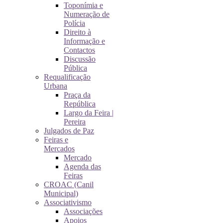
Toponímia e
Numeração de
Polícia
Direito à
Informação e
Contactos
Discussão
Pública
Requalificação
Urbana
Praça da
República
Largo da Feira |
Pereira
Julgados de Paz
Feiras e
Mercados
Mercado
Agenda das
Feiras
CROAC (Canil
Municipal)
Associativismo
Associações
Apoios