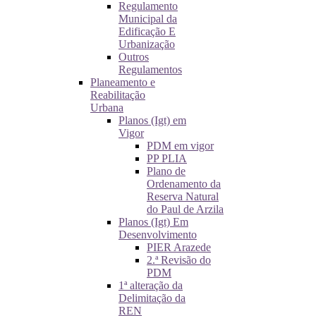
Regulamento
Municipal da
Edificação E
Urbanização
Outros
Regulamentos
Planeamento e
Reabilitação
Urbana
Planos (Igt) em
Vigor
PDM em vigor
PP PLIA
Plano de
Ordenamento da
Reserva Natural
do Paul de Arzila
Planos (Igt) Em
Desenvolvimento
PIER Arazede
2.ª Revisão do
PDM
1ª alteração da
Delimitação da
REN