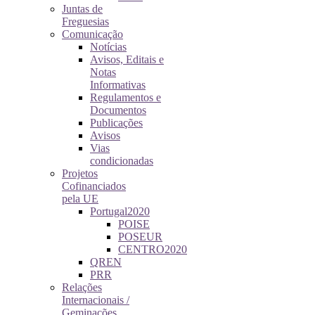
Juntas de
Freguesias
Comunicação
Notícias
Avisos, Editais e
Notas
Informativas
Regulamentos e
Documentos
Publicações
Avisos
Vias
condicionadas
Projetos
Cofinanciados
pela UE
Portugal2020
POISE
POSEUR
CENTRO2020
QREN
PRR
Relações
Internacionais /
Geminações