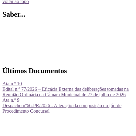
voltar ao topo
Saber...
Últimos Documentos
Ata n.º 10
Edital n.º 77/2026 – Eficácia Externa das deliberações tomadas na
Reunião Ordinária da Câmara Municipal de 27 de julho de 2026
Ata n.º 9
Despacho nº66-PR/2026 - Alteração da composição do júri de
Procedimento Concursal