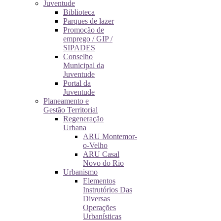
Juventude
Biblioteca
Parques de lazer
Promoção de
emprego / GIP /
SIPADES
Conselho
Municipal da
Juventude
Portal da
Juventude
Planeamento e
Gestão Territorial
Regeneração
Urbana
ARU Montemor-
o-Velho
ARU Casal
Novo do Rio
Urbanismo
Elementos
Instrutórios Das
Diversas
Operações
Urbanísticas