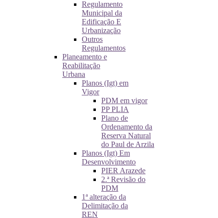
Regulamento
Municipal da
Edificação E
Urbanização
Outros
Regulamentos
Planeamento e
Reabilitação
Urbana
Planos (Igt) em
Vigor
PDM em vigor
PP PLIA
Plano de
Ordenamento da
Reserva Natural
do Paul de Arzila
Planos (Igt) Em
Desenvolvimento
PIER Arazede
2.ª Revisão do
PDM
1ª alteração da
Delimitação da
REN