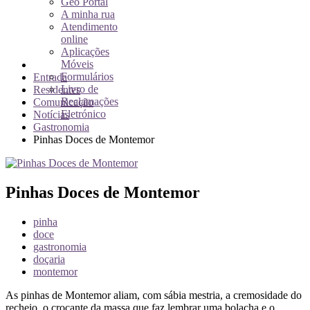
Geo Portal
A minha rua
Atendimento
online
Aplicações
Móveis
Formulários
Entrada
Livro de
Residentes
Reclamações
Comunicação
Eletrónico
Notícias
Gastronomia
Pinhas Doces de Montemor
Pinhas Doces de Montemor
pinha
doce
gastronomia
doçaria
montemor
As pinhas de Montemor aliam, com sábia mestria, a cremosidade do
recheio, o crocante da massa que faz lembrar uma bolacha e o