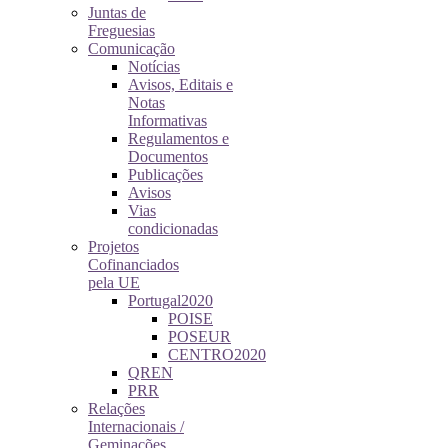
Juntas de
Freguesias
Comunicação
Notícias
Avisos, Editais e
Notas
Informativas
Regulamentos e
Documentos
Publicações
Avisos
Vias
condicionadas
Projetos
Cofinanciados
pela UE
Portugal2020
POISE
POSEUR
CENTRO2020
QREN
PRR
Relações
Internacionais /
Geminações