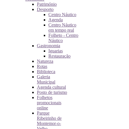
Património
Desporto
Centro Náutico
Agenda
Centro Náutico
em tempo real
Folheto - Centro
Náutico
Gastronomia
Iguarias
Restauração
Natureza
Rotas
Biblioteca
Galeria
Municipal
Agenda cultural
Posto de turismo
Folhetos
promocionais
online
Parque
Ribeirinho de
Montemor-o-
Velho