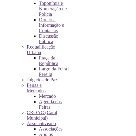
Toponímia e
Numeração de
Polícia
Direito à
Informação e
Contactos
Discussão
Pública
Requalificação
Urbana
Praça da
República
Largo da Feira |
Pereira
Julgados de Paz
Feiras e
Mercados
Mercado
Agenda das
Feiras
CROAC (Canil
Municipal)
Associativismo
Associações
Apoios