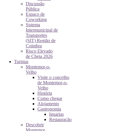
Discussão
Pública
Espaço de
Coworking
Sistema
Intermunicipal de
Transportes
(SIT) Região de
Coimbra
Risco Elevado
de Cheia 2026
Turistas
Montemor-o-
Velho
Visite o concelho
de Montemor-o-
Velho
História
Como chegar
Alojamento
Gastronomia
Iguarias
Restauração
Descobrir
Montemor