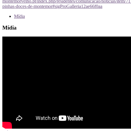
montemorvelho.pt/index.php/residentes/comunicacao/noticias/item/71
pinhas-doces-de-montemor#sigProGalleria12ae66f0aa
Mídia
Mídia