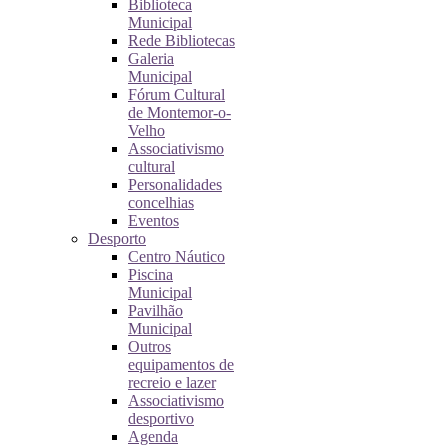
Biblioteca
Municipal
Rede Bibliotecas
Galeria
Municipal
Fórum Cultural
de Montemor-o-
Velho
Associativismo
cultural
Personalidades
concelhias
Eventos
Desporto
Centro Náutico
Piscina
Municipal
Pavilhão
Municipal
Outros
equipamentos de
recreio e lazer
Associativismo
desportivo
Agenda