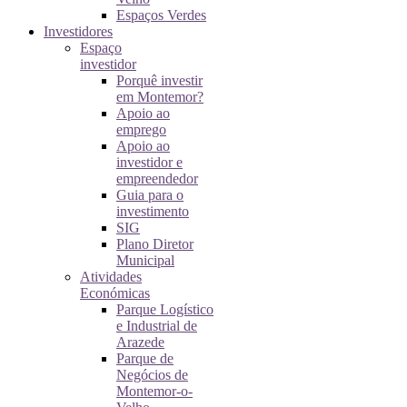
Espaços Verdes
Investidores
Espaço
investidor
Porquê investir
em Montemor?
Apoio ao
emprego
Apoio ao
investidor e
empreendedor
Guia para o
investimento
SIG
Plano Diretor
Municipal
Atividades
Económicas
Parque Logístico
e Industrial de
Arazede
Parque de
Negócios de
Montemor-o-