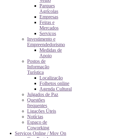
Velho
Parques
Agrícolas
Empresas
Feiras e
Mercados
Serviços
Investimento e
Empreendedorismo
Medidas de
Apoio
Postos de
Informação
Turística
Localização
Folhetos online
Agenda Cultural
Julgados de Paz
Questões
frequentes
Ligações Úteis
Notícias
Espaço de
Coworking
Serviços Online / Mov On