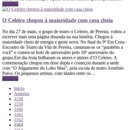
Ler mais
O Celeiro chegou à maioridade com casa cheia
No dia 27 de maio, o grupo de teatro o Celeiro, de Pereira, voltou a
escrever mais uma página dourada na sua história. Chegou à
maioridade cheio de energia e gente nova. No final do 9º Em Cena -
Encontro de Teatro da Vila de Pereira, cantaram-se os “parabéns a
você” e comeu-se bolo de aniversário pelo 18º aniversário do
grupo.Em dia festa brilharam os atores e atrizes d’O Celeiro. A
comemoração chegou em dose dupla e começou durante a tarde
com “O Julgamento do Lobo Mau”, pela escola de teatro Arménio
Paiva. Os pequenos artistas, com idades entre os…
Ler mais
Início
Anterior
1158
1159
1160
1161
1162
1163