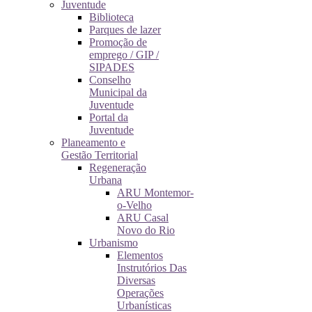
Juventude
Biblioteca
Parques de lazer
Promoção de
emprego / GIP /
SIPADES
Conselho
Municipal da
Juventude
Portal da
Juventude
Planeamento e
Gestão Territorial
Regeneração
Urbana
ARU Montemor-
o-Velho
ARU Casal
Novo do Rio
Urbanismo
Elementos
Instrutórios Das
Diversas
Operações
Urbanísticas