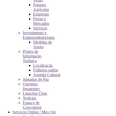
Velho
Parques
Agrícolas
Empresas
Feiras e
Mercados
Serviços
Investimento e
Empreendedorismo
Medidas de
Apoio
Postos de
Informação
Turística
Localização
Folhetos online
Agenda Cultural
Julgados de Paz
Questões
frequentes
Ligações Úteis
Notícias
Espaço de
Coworking
Serviços Online / Mov On