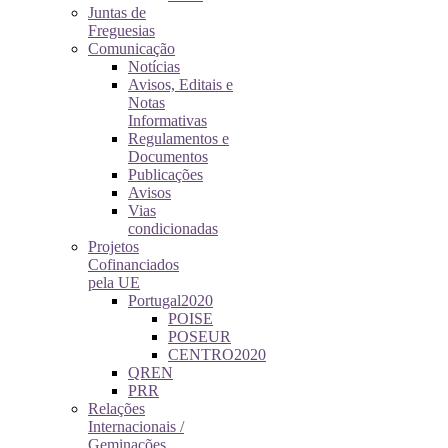
Juntas de
Freguesias
Comunicação
Notícias
Avisos, Editais e
Notas
Informativas
Regulamentos e
Documentos
Publicações
Avisos
Vias
condicionadas
Projetos
Cofinanciados
pela UE
Portugal2020
POISE
POSEUR
CENTRO2020
QREN
PRR
Relações
Internacionais /
Geminações