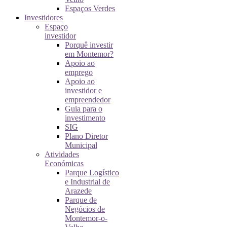
Espaços Verdes
Investidores
Espaço
investidor
Porquê investir
em Montemor?
Apoio ao
emprego
Apoio ao
investidor e
empreendedor
Guia para o
investimento
SIG
Plano Diretor
Municipal
Atividades
Económicas
Parque Logístico
e Industrial de
Arazede
Parque de
Negócios de
Montemor-o-