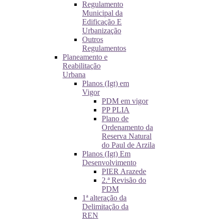
Regulamento
Municipal da
Edificação E
Urbanização
Outros
Regulamentos
Planeamento e
Reabilitação
Urbana
Planos (Igt) em
Vigor
PDM em vigor
PP PLIA
Plano de
Ordenamento da
Reserva Natural
do Paul de Arzila
Planos (Igt) Em
Desenvolvimento
PIER Arazede
2.ª Revisão do
PDM
1ª alteração da
Delimitação da
REN