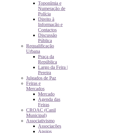
Toponímia e
Numeração de
Polícia
Direito à
Informação e
Contactos
Discussão
Pública
Requalificação
Urbana
Praça da
República
Largo da Feira |
Pereira
Julgados de Paz
Feiras e
Mercados
Mercado
Agenda das
Feiras
CROAC (Canil
Municipal)
Associativismo
Associações
Apoios