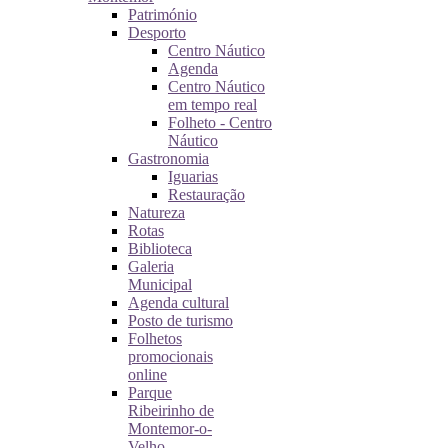
Património
Desporto
Centro Náutico
Agenda
Centro Náutico
em tempo real
Folheto - Centro
Náutico
Gastronomia
Iguarias
Restauração
Natureza
Rotas
Biblioteca
Galeria
Municipal
Agenda cultural
Posto de turismo
Folhetos
promocionais
online
Parque
Ribeirinho de
Montemor-o-
Velho