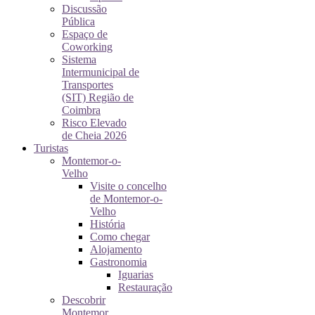
Discussão
Pública
Espaço de
Coworking
Sistema
Intermunicipal de
Transportes
(SIT) Região de
Coimbra
Risco Elevado
de Cheia 2026
Turistas
Montemor-o-
Velho
Visite o concelho
de Montemor-o-
Velho
História
Como chegar
Alojamento
Gastronomia
Iguarias
Restauração
Descobrir
Montemor