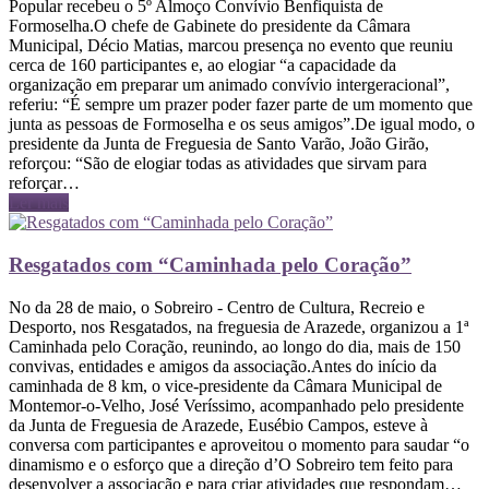
Popular recebeu o 5º Almoço Convívio Benfiquista de
Formoselha.O chefe de Gabinete do presidente da Câmara
Municipal, Décio Matias, marcou presença no evento que reuniu
cerca de 160 participantes e, ao elogiar “a capacidade da
organização em preparar um animado convívio intergeracional”,
referiu: “É sempre um prazer poder fazer parte de um momento que
junta as pessoas de Formoselha e os seus amigos”.De igual modo, o
presidente da Junta de Freguesia de Santo Varão, João Girão,
reforçou: “São de elogiar todas as atividades que sirvam para
reforçar…
Ler mais
Resgatados com “Caminhada pelo Coração”
No da 28 de maio, o Sobreiro - Centro de Cultura, Recreio e
Desporto, nos Resgatados, na freguesia de Arazede, organizou a 1ª
Caminhada pelo Coração, reunindo, ao longo do dia, mais de 150
convivas, entidades e amigos da associação.Antes do início da
caminhada de 8 km, o vice-presidente da Câmara Municipal de
Montemor-o-Velho, José Veríssimo, acompanhado pelo presidente
da Junta de Freguesia de Arazede, Eusébio Campos, esteve à
conversa com participantes e aproveitou o momento para saudar “o
dinamismo e o esforço que a direção d’O Sobreiro tem feito para
desenvolver a associação e para criar atividades que respondam…