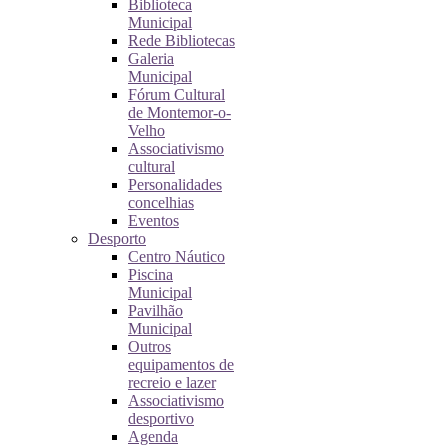
Biblioteca
Municipal
Rede Bibliotecas
Galeria
Municipal
Fórum Cultural
de Montemor-o-
Velho
Associativismo
cultural
Personalidades
concelhias
Eventos
Desporto
Centro Náutico
Piscina
Municipal
Pavilhão
Municipal
Outros
equipamentos de
recreio e lazer
Associativismo
desportivo
Agenda