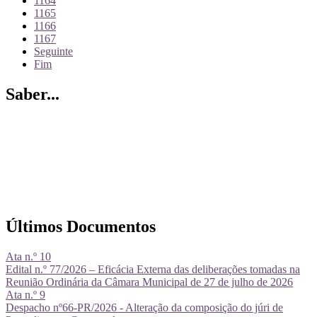
1164
1165
1166
1167
Seguinte
Fim
Saber...
Últimos Documentos
Ata n.º 10
Edital n.º 77/2026 – Eficácia Externa das deliberações tomadas na
Reunião Ordinária da Câmara Municipal de 27 de julho de 2026
Ata n.º 9
Despacho nº66-PR/2026 - Alteração da composição do júri de