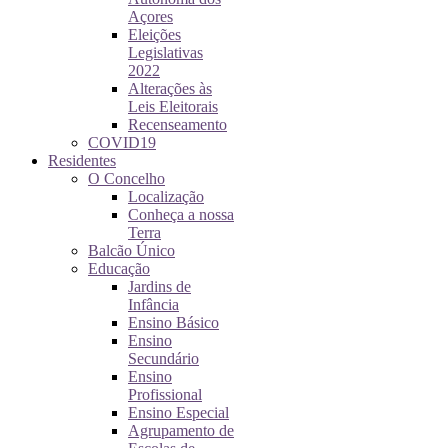
Açores
Eleições
Legislativas
2022
Alterações às
Leis Eleitorais
Recenseamento
COVID19
Residentes
O Concelho
Localização
Conheça a nossa
Terra
Balcão Único
Educação
Jardins de
Infância
Ensino Básico
Ensino
Secundário
Ensino
Profissional
Ensino Especial
Agrupamento de