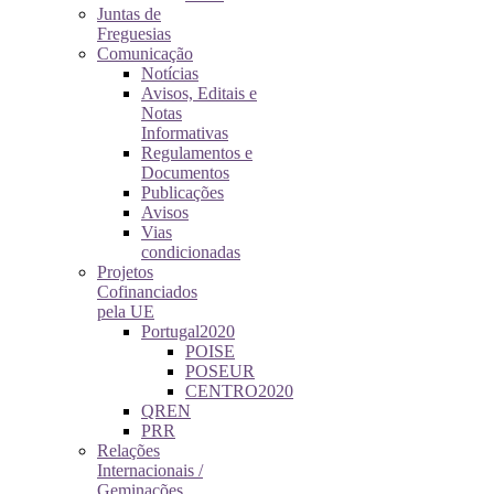
Juntas de
Freguesias
Comunicação
Notícias
Avisos, Editais e
Notas
Informativas
Regulamentos e
Documentos
Publicações
Avisos
Vias
condicionadas
Projetos
Cofinanciados
pela UE
Portugal2020
POISE
POSEUR
CENTRO2020
QREN
PRR
Relações
Internacionais /
Geminações