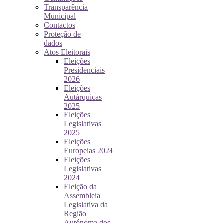
Transparência
Municipal
Contactos
Proteção de
dados
Atos Eleitorais
Eleições
Presidenciais
2026
Eleições
Autárquicas
2025
Eleições
Legislativas
2025
Eleições
Europeias 2024
Eleições
Legislativas
2024
Eleição da
Assembleia
Legislativa da
Região
Autónoma dos