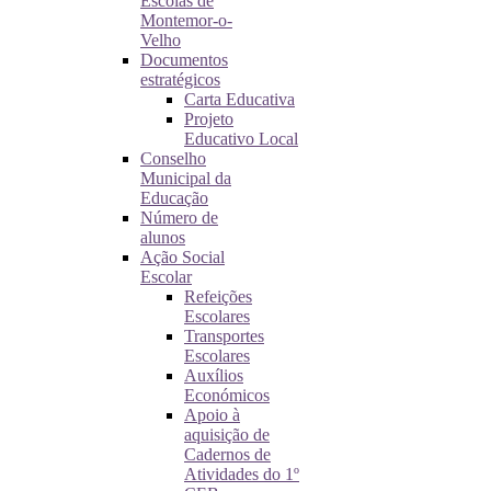
Escolas de
Montemor-o-
Velho
Documentos
estratégicos
Carta Educativa
Projeto
Educativo Local
Conselho
Municipal da
Educação
Número de
alunos
Ação Social
Escolar
Refeições
Escolares
Transportes
Escolares
Auxílios
Económicos
Apoio à
aquisição de
Cadernos de
Atividades do 1º