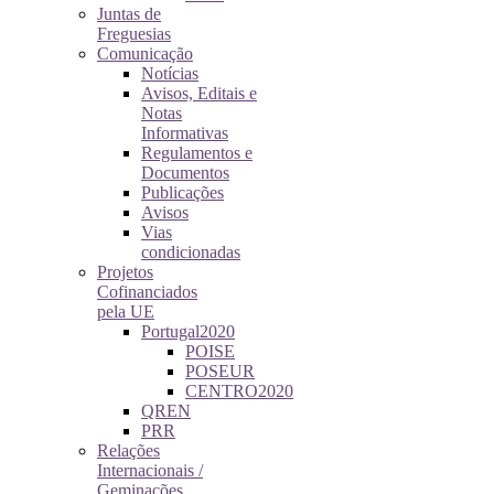
Juntas de
Freguesias
Comunicação
Notícias
Avisos, Editais e
Notas
Informativas
Regulamentos e
Documentos
Publicações
Avisos
Vias
condicionadas
Projetos
Cofinanciados
pela UE
Portugal2020
POISE
POSEUR
CENTRO2020
QREN
PRR
Relações
Internacionais /
Geminações