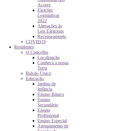
Açores
Eleições
Legislativas
2022
Alterações às
Leis Eleitorais
Recenseamento
COVID19
Residentes
O Concelho
Localização
Conheça a nossa
Terra
Balcão Único
Educação
Jardins de
Infância
Ensino Básico
Ensino
Secundário
Ensino
Profissional
Ensino Especial
Agrupamento de