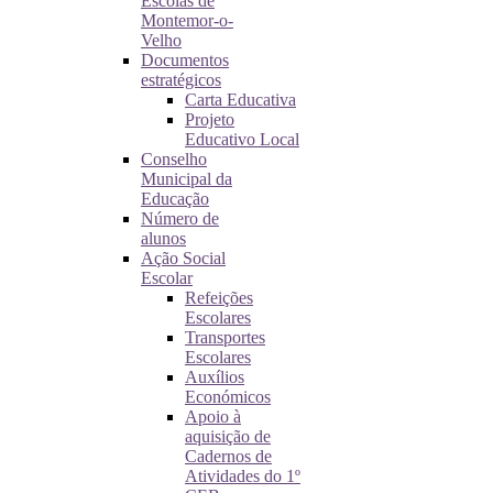
Escolas de
Montemor-o-
Velho
Documentos
estratégicos
Carta Educativa
Projeto
Educativo Local
Conselho
Municipal da
Educação
Número de
alunos
Ação Social
Escolar
Refeições
Escolares
Transportes
Escolares
Auxílios
Económicos
Apoio à
aquisição de
Cadernos de
Atividades do 1º