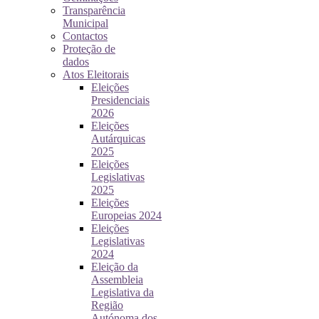
Transparência
Municipal
Contactos
Proteção de
dados
Atos Eleitorais
Eleições
Presidenciais
2026
Eleições
Autárquicas
2025
Eleições
Legislativas
2025
Eleições
Europeias 2024
Eleições
Legislativas
2024
Eleição da
Assembleia
Legislativa da
Região
Autónoma dos