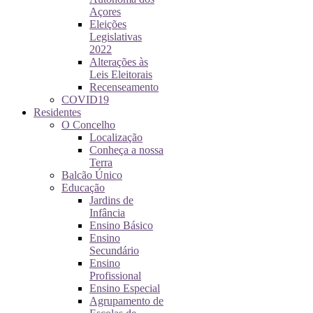
Açores
Eleições
Legislativas
2022
Alterações às
Leis Eleitorais
Recenseamento
COVID19
Residentes
O Concelho
Localização
Conheça a nossa
Terra
Balcão Único
Educação
Jardins de
Infância
Ensino Básico
Ensino
Secundário
Ensino
Profissional
Ensino Especial
Agrupamento de