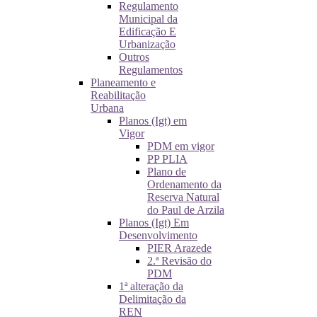
Regulamento
Municipal da
Edificação E
Urbanização
Outros
Regulamentos
Planeamento e
Reabilitação
Urbana
Planos (Igt) em
Vigor
PDM em vigor
PP PLIA
Plano de
Ordenamento da
Reserva Natural
do Paul de Arzila
Planos (Igt) Em
Desenvolvimento
PIER Arazede
2.ª Revisão do
PDM
1ª alteração da
Delimitação da
REN