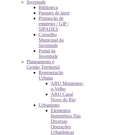
Juventude
Biblioteca
Parques de lazer
Promoção de
emprego / GIP /
SIPADES
Conselho
Municipal da
Juventude
Portal da
Juventude
Planeamento e
Gestão Territorial
Regeneração
Urbana
ARU Montemor-
o-Velho
ARU Casal
Novo do Rio
Urbanismo
Elementos
Instrutórios Das
Diversas
Operações
Urbanísticas