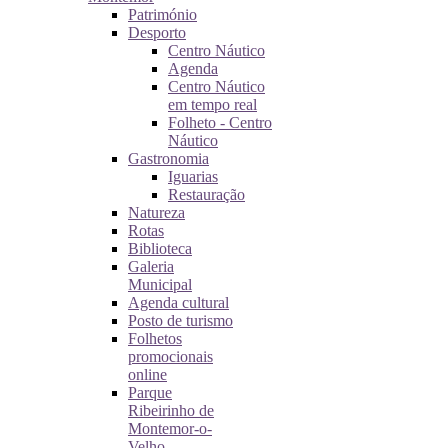
Património
Desporto
Centro Náutico
Agenda
Centro Náutico
em tempo real
Folheto - Centro
Náutico
Gastronomia
Iguarias
Restauração
Natureza
Rotas
Biblioteca
Galeria
Municipal
Agenda cultural
Posto de turismo
Folhetos
promocionais
online
Parque
Ribeirinho de
Montemor-o-
Velho