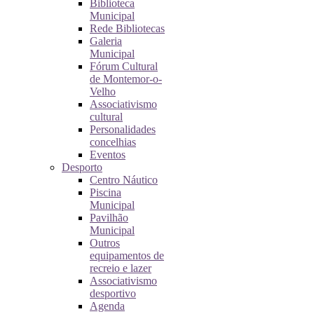
Biblioteca
Municipal
Rede Bibliotecas
Galeria
Municipal
Fórum Cultural
de Montemor-o-
Velho
Associativismo
cultural
Personalidades
concelhias
Eventos
Desporto
Centro Náutico
Piscina
Municipal
Pavilhão
Municipal
Outros
equipamentos de
recreio e lazer
Associativismo
desportivo
Agenda