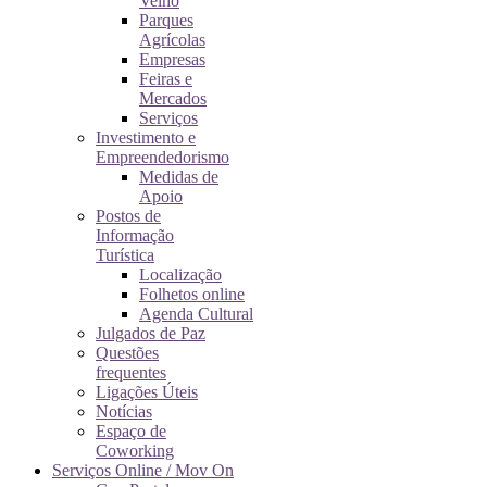
Velho
Parques
Agrícolas
Empresas
Feiras e
Mercados
Serviços
Investimento e
Empreendedorismo
Medidas de
Apoio
Postos de
Informação
Turística
Localização
Folhetos online
Agenda Cultural
Julgados de Paz
Questões
frequentes
Ligações Úteis
Notícias
Espaço de
Coworking
Serviços Online / Mov On