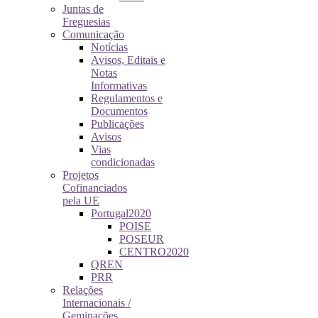
Juntas de
Freguesias
Comunicação
Notícias
Avisos, Editais e
Notas
Informativas
Regulamentos e
Documentos
Publicações
Avisos
Vias
condicionadas
Projetos
Cofinanciados
pela UE
Portugal2020
POISE
POSEUR
CENTRO2020
QREN
PRR
Relações
Internacionais /
Geminações