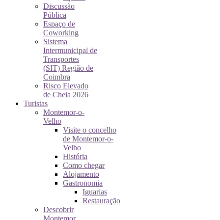
Discussão
Pública
Espaço de
Coworking
Sistema
Intermunicipal de
Transportes
(SIT) Região de
Coimbra
Risco Elevado
de Cheia 2026
Turistas
Montemor-o-
Velho
Visite o concelho
de Montemor-o-
Velho
História
Como chegar
Alojamento
Gastronomia
Iguarias
Restauração
Descobrir
Montemor