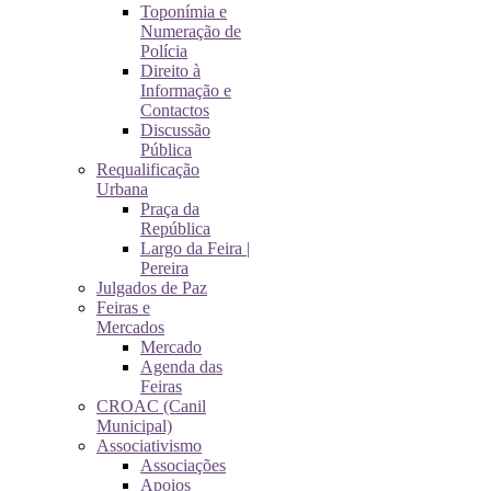
Toponímia e
Numeração de
Polícia
Direito à
Informação e
Contactos
Discussão
Pública
Requalificação
Urbana
Praça da
República
Largo da Feira |
Pereira
Julgados de Paz
Feiras e
Mercados
Mercado
Agenda das
Feiras
CROAC (Canil
Municipal)
Associativismo
Associações
Apoios