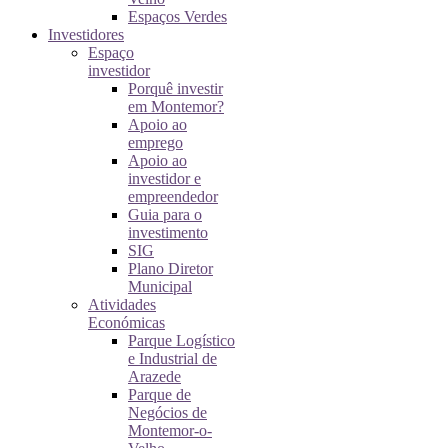
Espaços Verdes
Investidores
Espaço
investidor
Porquê investir
em Montemor?
Apoio ao
emprego
Apoio ao
investidor e
empreendedor
Guia para o
investimento
SIG
Plano Diretor
Municipal
Atividades
Económicas
Parque Logístico
e Industrial de
Arazede
Parque de
Negócios de
Montemor-o-