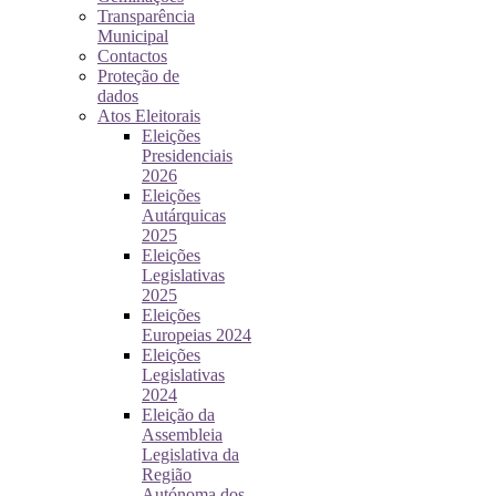
Transparência
Municipal
Contactos
Proteção de
dados
Atos Eleitorais
Eleições
Presidenciais
2026
Eleições
Autárquicas
2025
Eleições
Legislativas
2025
Eleições
Europeias 2024
Eleições
Legislativas
2024
Eleição da
Assembleia
Legislativa da
Região
Autónoma dos