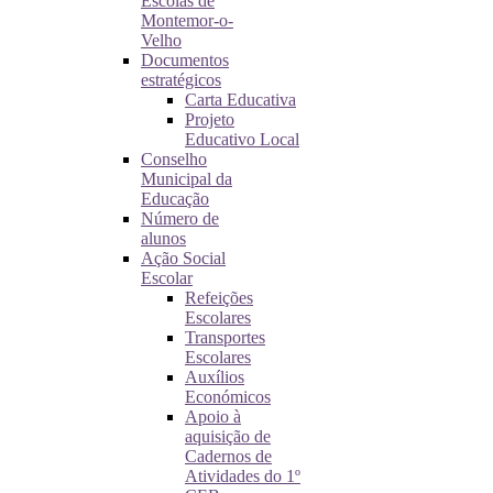
Escolas de
Montemor-o-
Velho
Documentos
estratégicos
Carta Educativa
Projeto
Educativo Local
Conselho
Municipal da
Educação
Número de
alunos
Ação Social
Escolar
Refeições
Escolares
Transportes
Escolares
Auxílios
Económicos
Apoio à
aquisição de
Cadernos de
Atividades do 1º