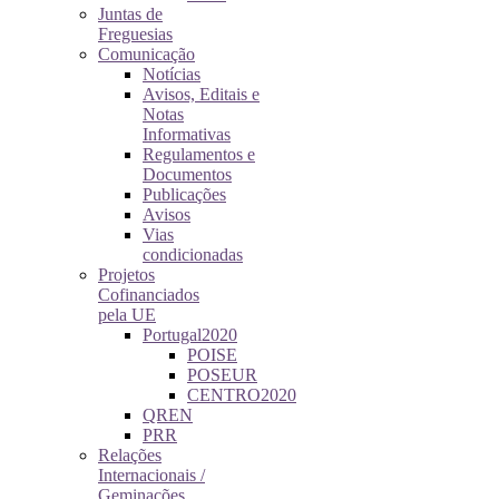
Juntas de
Freguesias
Comunicação
Notícias
Avisos, Editais e
Notas
Informativas
Regulamentos e
Documentos
Publicações
Avisos
Vias
condicionadas
Projetos
Cofinanciados
pela UE
Portugal2020
POISE
POSEUR
CENTRO2020
QREN
PRR
Relações
Internacionais /
Geminações