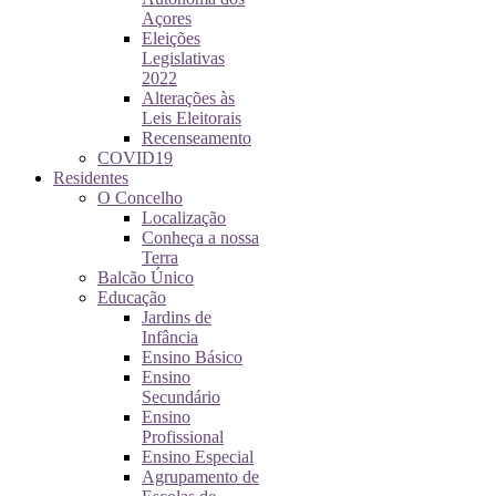
Açores
Eleições
Legislativas
2022
Alterações às
Leis Eleitorais
Recenseamento
COVID19
Residentes
O Concelho
Localização
Conheça a nossa
Terra
Balcão Único
Educação
Jardins de
Infância
Ensino Básico
Ensino
Secundário
Ensino
Profissional
Ensino Especial
Agrupamento de