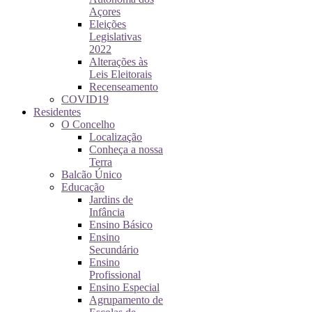
Açores
Eleições
Legislativas
2022
Alterações às
Leis Eleitorais
Recenseamento
COVID19
Residentes
O Concelho
Localização
Conheça a nossa
Terra
Balcão Único
Educação
Jardins de
Infância
Ensino Básico
Ensino
Secundário
Ensino
Profissional
Ensino Especial
Agrupamento de