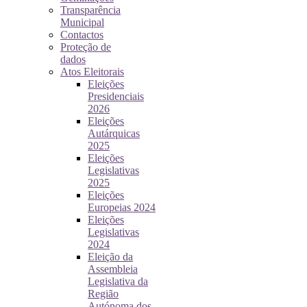
Transparência
Municipal
Contactos
Proteção de
dados
Atos Eleitorais
Eleições
Presidenciais
2026
Eleições
Autárquicas
2025
Eleições
Legislativas
2025
Eleições
Europeias 2024
Eleições
Legislativas
2024
Eleição da
Assembleia
Legislativa da
Região
Autónoma dos