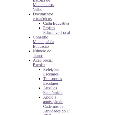
Escolas de
Montemor-o-
Velho
Documentos
estratégicos
Carta Educativa
Projeto
Educativo Local
Conselho
Municipal da
Educação
Número de
alunos
Ação Social
Escolar
Refeições
Escolares
Transportes
Escolares
Auxílios
Económicos
Apoio à
aquisição de
Cadernos de
Atividades do 1º