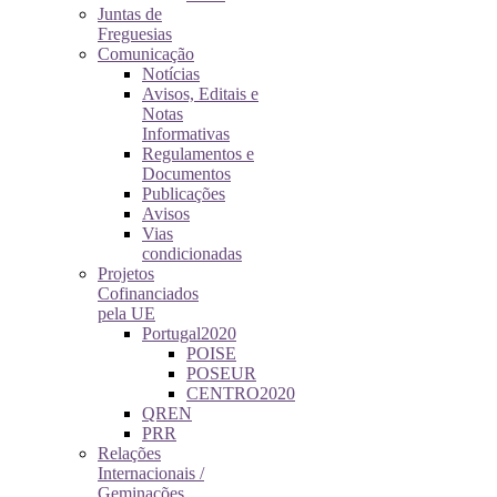
Juntas de
Freguesias
Comunicação
Notícias
Avisos, Editais e
Notas
Informativas
Regulamentos e
Documentos
Publicações
Avisos
Vias
condicionadas
Projetos
Cofinanciados
pela UE
Portugal2020
POISE
POSEUR
CENTRO2020
QREN
PRR
Relações
Internacionais /
Geminações