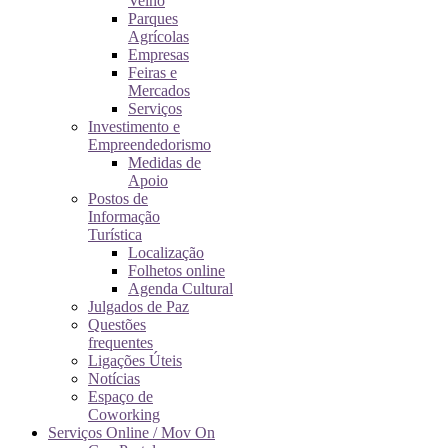
Velho
Parques
Agrícolas
Empresas
Feiras e
Mercados
Serviços
Investimento e
Empreendedorismo
Medidas de
Apoio
Postos de
Informação
Turística
Localização
Folhetos online
Agenda Cultural
Julgados de Paz
Questões
frequentes
Ligações Úteis
Notícias
Espaço de
Coworking
Serviços Online / Mov On