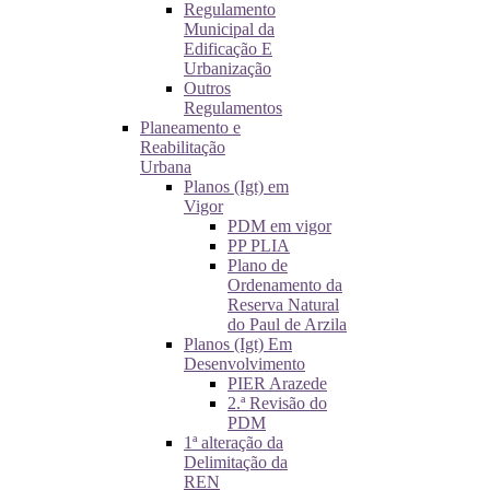
Regulamento
Municipal da
Edificação E
Urbanização
Outros
Regulamentos
Planeamento e
Reabilitação
Urbana
Planos (Igt) em
Vigor
PDM em vigor
PP PLIA
Plano de
Ordenamento da
Reserva Natural
do Paul de Arzila
Planos (Igt) Em
Desenvolvimento
PIER Arazede
2.ª Revisão do
PDM
1ª alteração da
Delimitação da
REN