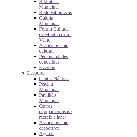
Biblioteca
Municipal
Rede Bibliotecas
Galeria
Municipal
Fórum Cultural
de Montemor-o-
Velho
Associativismo
cultural
Personalidades
concelhias
Eventos
Desporto
Centro Náutico
Piscina
Municipal
Pavilhão
Municipal
Outros
equipamentos de
recreio e lazer
Associativismo
desportivo
Agenda