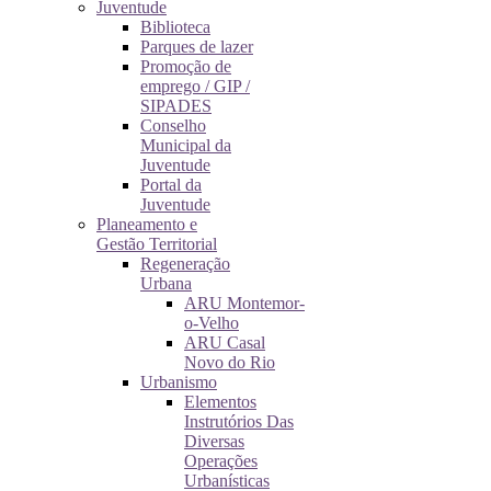
Juventude
Biblioteca
Parques de lazer
Promoção de
emprego / GIP /
SIPADES
Conselho
Municipal da
Juventude
Portal da
Juventude
Planeamento e
Gestão Territorial
Regeneração
Urbana
ARU Montemor-
o-Velho
ARU Casal
Novo do Rio
Urbanismo
Elementos
Instrutórios Das
Diversas
Operações
Urbanísticas