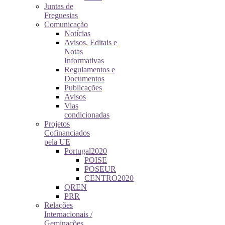
Juntas de
Freguesias
Comunicação
Notícias
Avisos, Editais e
Notas
Informativas
Regulamentos e
Documentos
Publicações
Avisos
Vias
condicionadas
Projetos
Cofinanciados
pela UE
Portugal2020
POISE
POSEUR
CENTRO2020
QREN
PRR
Relações
Internacionais /
Geminações