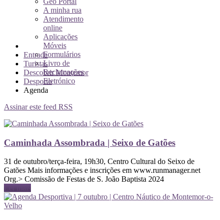
Geo Portal
A minha rua
Atendimento
online
Aplicações
Móveis
Formulários
Entrada
Livro de
Turistas
Reclamações
Descobrir Montemor
Eletrónico
Desporto
Agenda
Assinar este feed RSS
Caminhada Assombrada | Seixo de Gatões
31 de outubro/terça-feira, 19h30, Centro Cultural do Seixo de
Gatões Mais informações e inscrições em www.runmanager.net
Org.> Comissão de Festas de S. João Baptista 2024
Ler mais