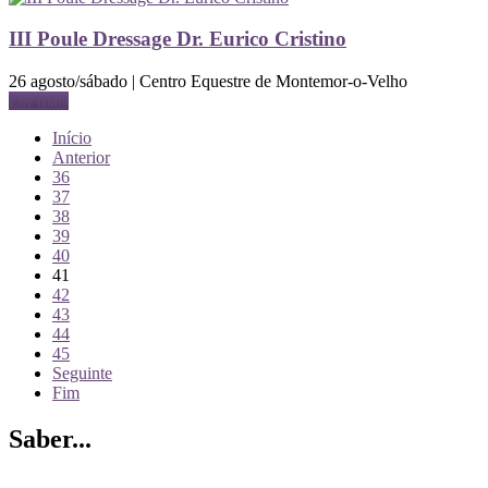
III Poule Dressage Dr. Eurico Cristino
26 agosto/sábado | Centro Equestre de Montemor-o-Velho
Ler mais
Início
Anterior
36
37
38
39
40
41
42
43
44
45
Seguinte
Fim
Saber...