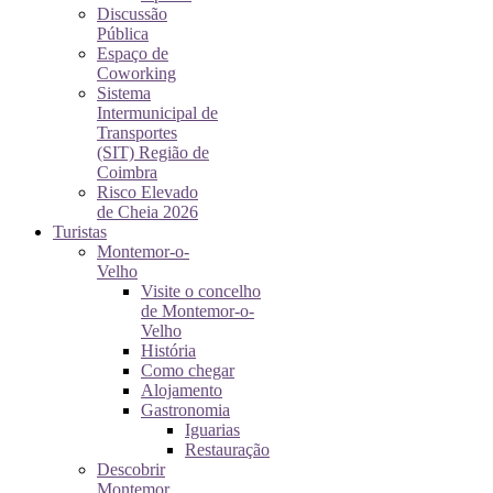
Discussão
Pública
Espaço de
Coworking
Sistema
Intermunicipal de
Transportes
(SIT) Região de
Coimbra
Risco Elevado
de Cheia 2026
Turistas
Montemor-o-
Velho
Visite o concelho
de Montemor-o-
Velho
História
Como chegar
Alojamento
Gastronomia
Iguarias
Restauração
Descobrir
Montemor