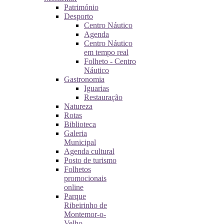
Património
Desporto
Centro Náutico
Agenda
Centro Náutico
em tempo real
Folheto - Centro
Náutico
Gastronomia
Iguarias
Restauração
Natureza
Rotas
Biblioteca
Galeria
Municipal
Agenda cultural
Posto de turismo
Folhetos
promocionais
online
Parque
Ribeirinho de
Montemor-o-
Velho