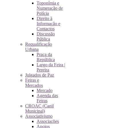
Toponímia e
Numeração de
Polícia
Direito à
Informação e
Contactos
Discussão
Pública
Requalificação
Urbana
Praça da
República
Largo da Feira |
Pereira
Julgados de Paz
Feiras e
Mercados
Mercado
Agenda das
Feiras
CROAC (Canil
Municipal)
Associativismo
Associações
Apoios