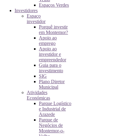
Espaços Verdes
Investidores
Espaço
investidor
Porquê investir
em Montemor?
Apoio ao
emprego
Apoio ao
investidor e
empreendedor
Guia para o
investimento
SIG
Plano Diretor
Municipal
Atividades
Económicas
Parque Logístico
e Industrial de
Arazede
Parque de
Negócios de
Montemor-o-