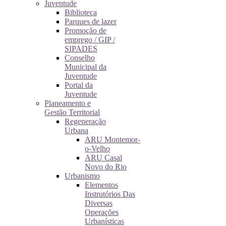
Juventude
Biblioteca
Parques de lazer
Promoção de
emprego / GIP /
SIPADES
Conselho
Municipal da
Juventude
Portal da
Juventude
Planeamento e
Gestão Territorial
Regeneração
Urbana
ARU Montemor-
o-Velho
ARU Casal
Novo do Rio
Urbanismo
Elementos
Instrutórios Das
Diversas
Operações
Urbanísticas