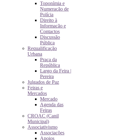
Toponímia e
Numeração de
Polícia
Direito à
Informação e
Contactos
Discussão
Pública
Requalificação
Urbana
Praça da
República
Largo da Feira |
Pereira
Julgados de Paz
Feiras e
Mercados
Mercado
Agenda das
Feiras
CROAC (Canil
Municipal)
Associativismo
Associações
Apoios