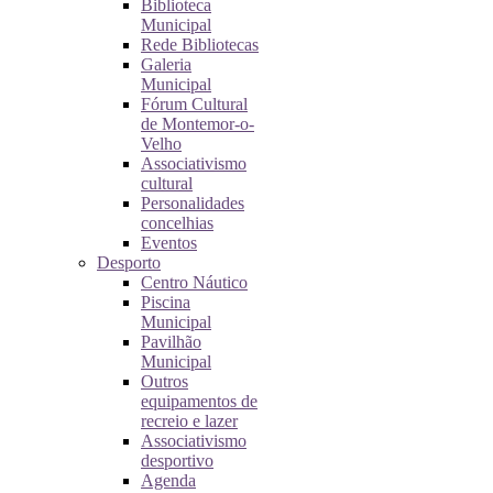
Biblioteca
Municipal
Rede Bibliotecas
Galeria
Municipal
Fórum Cultural
de Montemor-o-
Velho
Associativismo
cultural
Personalidades
concelhias
Eventos
Desporto
Centro Náutico
Piscina
Municipal
Pavilhão
Municipal
Outros
equipamentos de
recreio e lazer
Associativismo
desportivo
Agenda