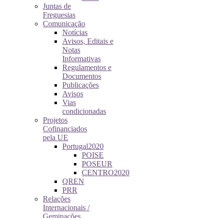
Juntas de
Freguesias
Comunicação
Notícias
Avisos, Editais e
Notas
Informativas
Regulamentos e
Documentos
Publicações
Avisos
Vias
condicionadas
Projetos
Cofinanciados
pela UE
Portugal2020
POISE
POSEUR
CENTRO2020
QREN
PRR
Relações
Internacionais /
Geminações