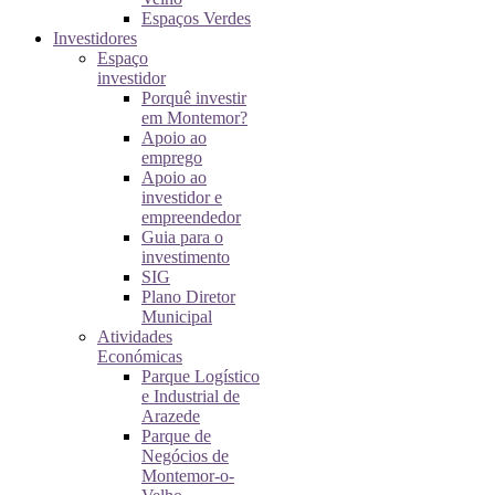
Espaços Verdes
Investidores
Espaço
investidor
Porquê investir
em Montemor?
Apoio ao
emprego
Apoio ao
investidor e
empreendedor
Guia para o
investimento
SIG
Plano Diretor
Municipal
Atividades
Económicas
Parque Logístico
e Industrial de
Arazede
Parque de
Negócios de
Montemor-o-