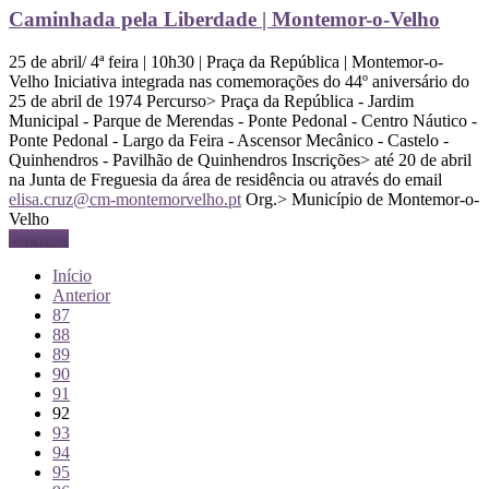
Caminhada pela Liberdade | Montemor-o-Velho
25 de abril/ 4ª feira | 10h30 | Praça da República | Montemor-o-
Velho Iniciativa integrada nas comemorações do 44º aniversário do
25 de abril de 1974 Percurso> Praça da República - Jardim
Municipal - Parque de Merendas - Ponte Pedonal - Centro Náutico -
Ponte Pedonal - Largo da Feira - Ascensor Mecânico - Castelo -
Quinhendros - Pavilhão de Quinhendros Inscrições> até 20 de abril
na Junta de Freguesia da área de residência ou através do email
elisa.cruz@cm-montemorvelho.pt
Org.> Município de Montemor-o-
Velho
Ler mais
Início
Anterior
87
88
89
90
91
92
93
94
95