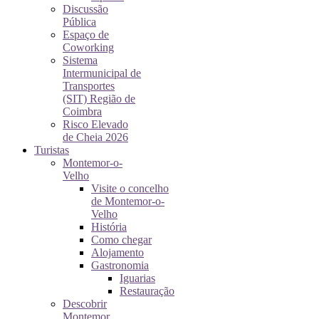
Discussão
Pública
Espaço de
Coworking
Sistema
Intermunicipal de
Transportes
(SIT) Região de
Coimbra
Risco Elevado
de Cheia 2026
Turistas
Montemor-o-
Velho
Visite o concelho
de Montemor-o-
Velho
História
Como chegar
Alojamento
Gastronomia
Iguarias
Restauração
Descobrir
Montemor