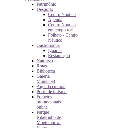
Património
Desporto
Centro Náutico
Agenda
Centro Náutico
em tempo real
Folheto - Centro
Náutico
Gastronomia
Iguarias
Restauração
Natureza
Rotas
Biblioteca
Galeria
Municipal
Agenda cultural
Posto de turismo
Folhetos
promocionais
online
Parque
Ribeirinho de
Montemor-o-
Velho