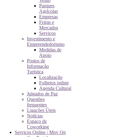
Velho
Parques
Agrícolas
Empresas
Feiras e
Mercados
Serviços
Investimento e
Empreendedorismo
Medidas de
Apoio
Postos de
Informação
Turística
Localização
Folhetos online
Agenda Cultural
Julgados de Paz
Questões
frequentes
Ligações Úteis
Notícias
Espaço de
Coworking
Serviços Online / Mov On