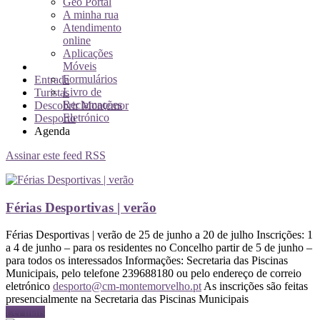
Geo Portal
A minha rua
Atendimento
online
Aplicações
Móveis
Formulários
Entrada
Livro de
Turistas
Reclamações
Descobrir Montemor
Eletrónico
Desporto
Agenda
Assinar este feed RSS
Férias Desportivas | verão
Férias Desportivas | verão de 25 de junho a 20 de julho Inscrições: 1
a 4 de junho – para os residentes no Concelho partir de 5 de junho –
para todos os interessados Informações: Secretaria das Piscinas
Municipais, pelo telefone 239688180 ou pelo endereço de correio
eletrónico
desporto@cm-montemorvelho.pt
As inscrições são feitas
presencialmente na Secretaria das Piscinas Municipais
Ler mais