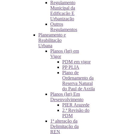
Regulamento
Municipal da
Edificação E
Urbanização
Outros
Regulamentos
Planeamento e
Reabilitação
Urbana
Planos (Igt) em
Vigor
PDM em vigor
PP PLIA
Plano de
Ordenamento da
Reserva Natural
do Paul de Arzila
Planos (Igt) Em
Desenvolvimento
PIER Arazede
2.ª Revisão do
PDM
1ª alteração da
Delimitação da
REN