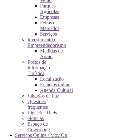
Velho
Parques
Agrícolas
Empresas
Feiras e
Mercados
Serviços
Investimento e
Empreendedorismo
Medidas de
Apoio
Postos de
Informação
Turística
Localização
Folhetos online
Agenda Cultural
Julgados de Paz
Questões
frequentes
Ligações Úteis
Notícias
Espaço de
Coworking
Serviços Online / Mov On