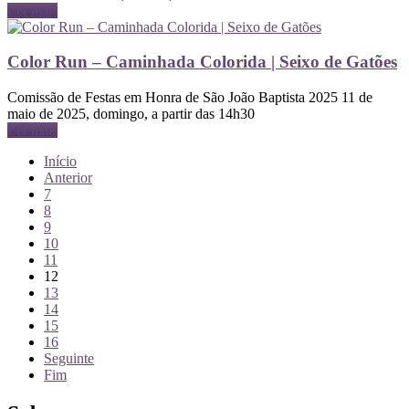
Ler mais
Color Run – Caminhada Colorida | Seixo de Gatões
Comissão de Festas em Honra de São João Baptista 2025 11 de
maio de 2025, domingo, a partir das 14h30
Ler mais
Início
Anterior
7
8
9
10
11
12
13
14
15
16
Seguinte
Fim