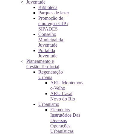
Juventude
Biblioteca
Parques de lazer
Promoção de
emprego / GIP /
SIPADES
Conselho
Municipal da
Juventude
Portal da
Juventude
Planeamento e
Gestão Territorial
Regeneração
Urbana
ARU Montemor-
o-Velho
ARU Casal
Novo do Rio
Urbanismo
Elementos
Instrutórios Das
Diversas
Operações
Urbanísticas