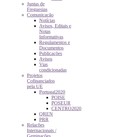
Juntas de
Freguesias
Comunicação
Notícias
Avisos, Editais e
Notas
Informativas
Regulamentos e
Documentos
Publicações
Avisos
Vias
condicionadas
Projetos
Cofinanciados
pela UE
Portugal2020
POISE
POSEUR
CENTRO2020
QREN
PRR
Relações
Internacionais /
Geminações