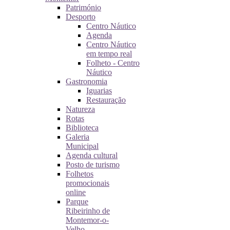
Património
Desporto
Centro Náutico
Agenda
Centro Náutico
em tempo real
Folheto - Centro
Náutico
Gastronomia
Iguarias
Restauração
Natureza
Rotas
Biblioteca
Galeria
Municipal
Agenda cultural
Posto de turismo
Folhetos
promocionais
online
Parque
Ribeirinho de
Montemor-o-
Velho