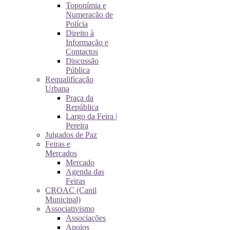
Toponímia e
Numeração de
Polícia
Direito à
Informação e
Contactos
Discussão
Pública
Requalificação
Urbana
Praça da
República
Largo da Feira |
Pereira
Julgados de Paz
Feiras e
Mercados
Mercado
Agenda das
Feiras
CROAC (Canil
Municipal)
Associativismo
Associações
Apoios