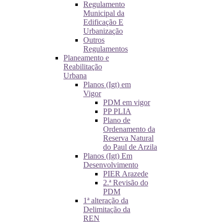
Regulamento
Municipal da
Edificação E
Urbanização
Outros
Regulamentos
Planeamento e
Reabilitação
Urbana
Planos (Igt) em
Vigor
PDM em vigor
PP PLIA
Plano de
Ordenamento da
Reserva Natural
do Paul de Arzila
Planos (Igt) Em
Desenvolvimento
PIER Arazede
2.ª Revisão do
PDM
1ª alteração da
Delimitação da
REN