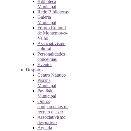
Biblioteca
Municipal
Rede Bibliotecas
Galeria
Municipal
Fórum Cultural
de Montemor-o-
Velho
Associativismo
cultural
Personalidades
concelhias
Eventos
Desporto
Centro Náutico
Piscina
Municipal
Pavilhão
Municipal
Outros
equipamentos de
recreio e lazer
Associativismo
desportivo
Agenda