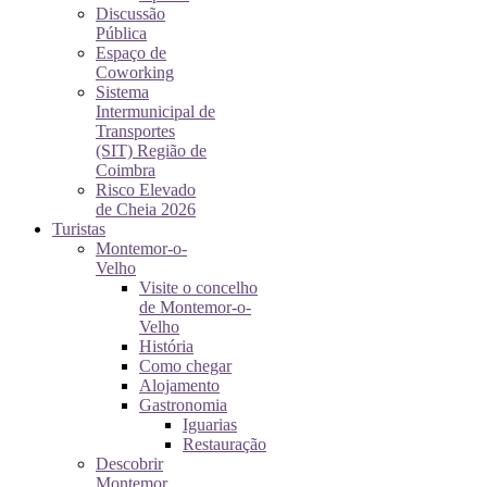
Discussão
Pública
Espaço de
Coworking
Sistema
Intermunicipal de
Transportes
(SIT) Região de
Coimbra
Risco Elevado
de Cheia 2026
Turistas
Montemor-o-
Velho
Visite o concelho
de Montemor-o-
Velho
História
Como chegar
Alojamento
Gastronomia
Iguarias
Restauração
Descobrir
Montemor