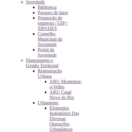
Juventude
Biblioteca
Parques de lazer
Promoção de
emprego / GIP /
SIPADES
Conselho
Municipal da
Juventude
Portal da
Juventude
Planeamento e
Gestão Territorial
Regeneração
Urbana
ARU Montemor-
o-Velho
ARU Casal
Novo do Rio
Urbanismo
Elementos
Instrutórios Das
Diversas
Operações
Urbanísticas