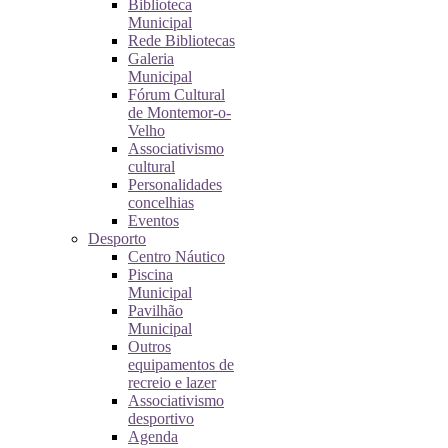
Biblioteca
Municipal
Rede Bibliotecas
Galeria
Municipal
Fórum Cultural
de Montemor-o-
Velho
Associativismo
cultural
Personalidades
concelhias
Eventos
Desporto
Centro Náutico
Piscina
Municipal
Pavilhão
Municipal
Outros
equipamentos de
recreio e lazer
Associativismo
desportivo
Agenda