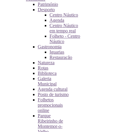
Património
Desporto
Centro Náutico
Agenda
Centro Náutico
em tempo real
Folheto - Centro
Náutico
Gastronomia
Iguarias
Restauração
Natureza
Rotas
Biblioteca
Galeria
Municipal
Agenda cultural
Posto de turismo
Folhetos
promocionais
online
Parque
Ribeirinho de
Montemor-o-
Velho