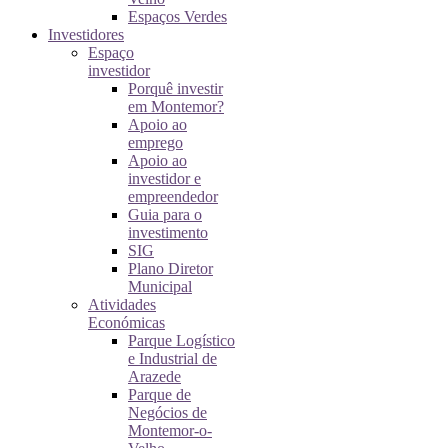
Espaços Verdes
Investidores
Espaço
investidor
Porquê investir
em Montemor?
Apoio ao
emprego
Apoio ao
investidor e
empreendedor
Guia para o
investimento
SIG
Plano Diretor
Municipal
Atividades
Económicas
Parque Logístico
e Industrial de
Arazede
Parque de
Negócios de
Montemor-o-