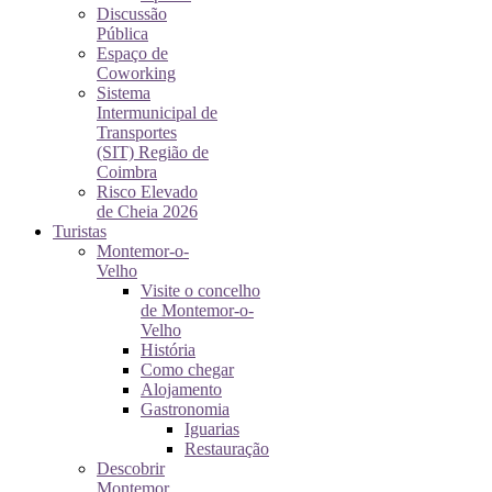
Discussão
Pública
Espaço de
Coworking
Sistema
Intermunicipal de
Transportes
(SIT) Região de
Coimbra
Risco Elevado
de Cheia 2026
Turistas
Montemor-o-
Velho
Visite o concelho
de Montemor-o-
Velho
História
Como chegar
Alojamento
Gastronomia
Iguarias
Restauração
Descobrir
Montemor