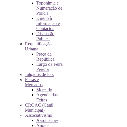
Toponímia e
Numeração de
Polícia
Direito à
Informação e
Contactos
Discussão
Pública
Requalificação
Urbana
Praça da
República
Largo da Feira |
Pereira
Julgados de Paz
Feiras e
Mercados
Mercado
Agenda das
Feiras
CROAC (Canil
Municipal)
Associativismo
Associações
Apoios