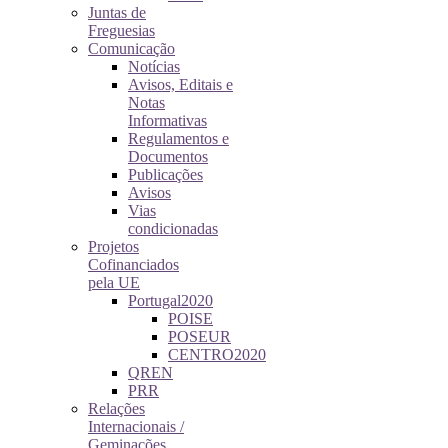
Juntas de
Freguesias
Comunicação
Notícias
Avisos, Editais e
Notas
Informativas
Regulamentos e
Documentos
Publicações
Avisos
Vias
condicionadas
Projetos
Cofinanciados
pela UE
Portugal2020
POISE
POSEUR
CENTRO2020
QREN
PRR
Relações
Internacionais /
Geminações