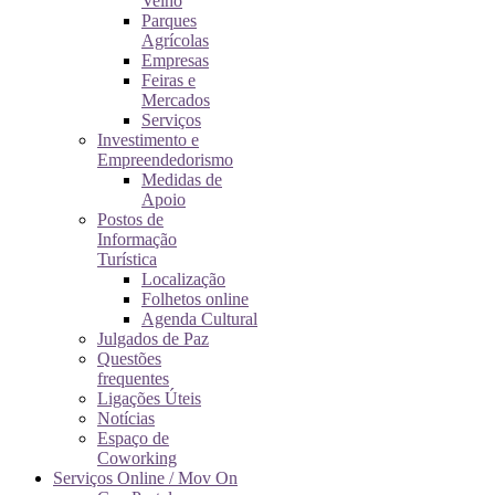
Velho
Parques
Agrícolas
Empresas
Feiras e
Mercados
Serviços
Investimento e
Empreendedorismo
Medidas de
Apoio
Postos de
Informação
Turística
Localização
Folhetos online
Agenda Cultural
Julgados de Paz
Questões
frequentes
Ligações Úteis
Notícias
Espaço de
Coworking
Serviços Online / Mov On