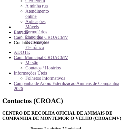
Geo Portal
A minha rua
Atendimento
online
Aplicações
Móveis
Formulários
Entrada
Livro de
Canil Municipal CROACMV
Reclamações
Contatos / Horários
Eletrónico
ADOTE
Canil Municipal CROACMV
Missão
Contatos / Horários
Informações Úteis
Folhetos Informativos
Campanha de Apoio Esterilização Animais de Companhia
2026
Contactos (CROAC)
CENTRO DE RECOLHA OFICIAL DE ANIMAIS DE
COMPANHIA DE MONTEMOR-O-VELHO (CROACMV)
Parque Logístico Municipal