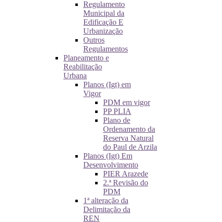
Regulamento
Municipal da
Edificação E
Urbanização
Outros
Regulamentos
Planeamento e
Reabilitação
Urbana
Planos (Igt) em
Vigor
PDM em vigor
PP PLIA
Plano de
Ordenamento da
Reserva Natural
do Paul de Arzila
Planos (Igt) Em
Desenvolvimento
PIER Arazede
2.ª Revisão do
PDM
1ª alteração da
Delimitação da
REN