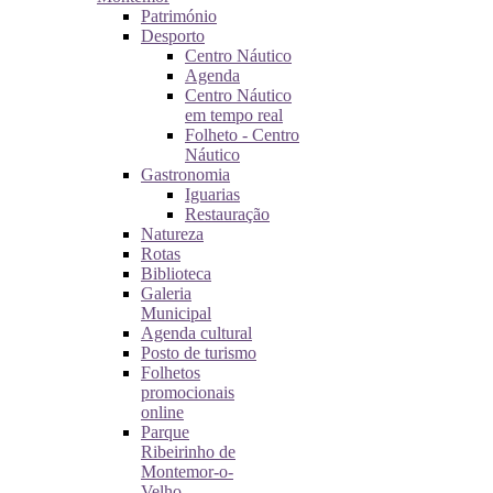
Património
Desporto
Centro Náutico
Agenda
Centro Náutico
em tempo real
Folheto - Centro
Náutico
Gastronomia
Iguarias
Restauração
Natureza
Rotas
Biblioteca
Galeria
Municipal
Agenda cultural
Posto de turismo
Folhetos
promocionais
online
Parque
Ribeirinho de
Montemor-o-
Velho