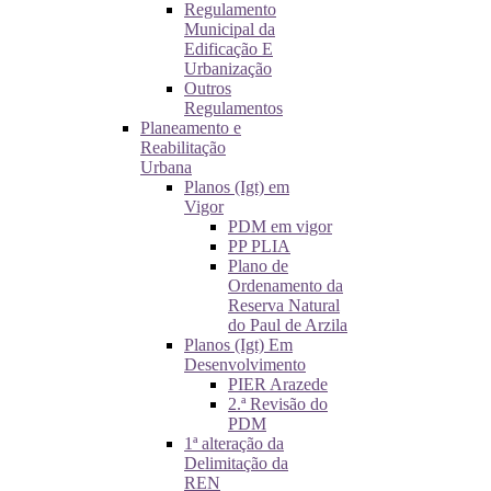
Regulamento
Municipal da
Edificação E
Urbanização
Outros
Regulamentos
Planeamento e
Reabilitação
Urbana
Planos (Igt) em
Vigor
PDM em vigor
PP PLIA
Plano de
Ordenamento da
Reserva Natural
do Paul de Arzila
Planos (Igt) Em
Desenvolvimento
PIER Arazede
2.ª Revisão do
PDM
1ª alteração da
Delimitação da
REN