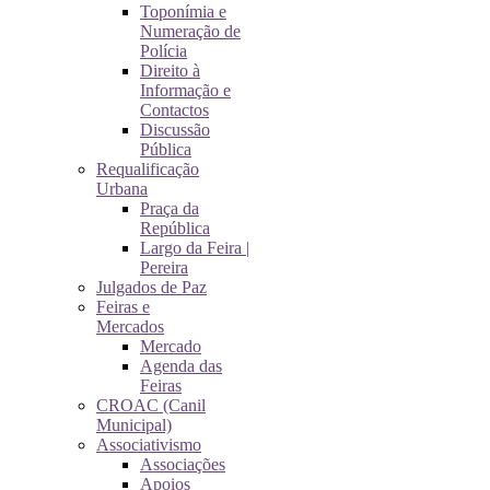
Toponímia e
Numeração de
Polícia
Direito à
Informação e
Contactos
Discussão
Pública
Requalificação
Urbana
Praça da
República
Largo da Feira |
Pereira
Julgados de Paz
Feiras e
Mercados
Mercado
Agenda das
Feiras
CROAC (Canil
Municipal)
Associativismo
Associações
Apoios