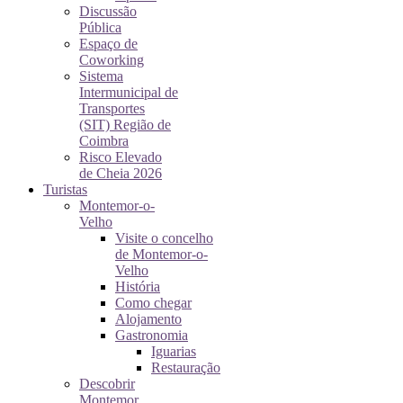
Discussão
Pública
Espaço de
Coworking
Sistema
Intermunicipal de
Transportes
(SIT) Região de
Coimbra
Risco Elevado
de Cheia 2026
Turistas
Montemor-o-
Velho
Visite o concelho
de Montemor-o-
Velho
História
Como chegar
Alojamento
Gastronomia
Iguarias
Restauração
Descobrir
Montemor