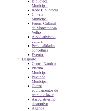
Biblioteca
Municipal
Rede Bibliotecas
Galeria
Municipal
Fórum Cultural
de Montemor-o-
Velho
Associativismo
cultural
Personalidades
concelhias
Eventos
Desporto
Centro Náutico
Piscina
Municipal
Pavilhão
Municipal
Outros
equipamentos de
recreio e lazer
Associativismo
desportivo
Agenda