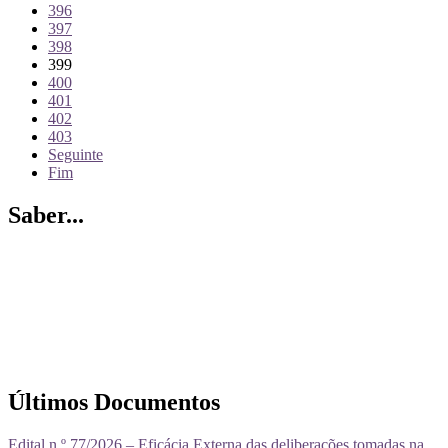
396
397
398
399
400
401
402
403
Seguinte
Fim
Saber...
Últimos Documentos
Edital n.º 77/2026 – Eficácia Externa das deliberações tomadas na