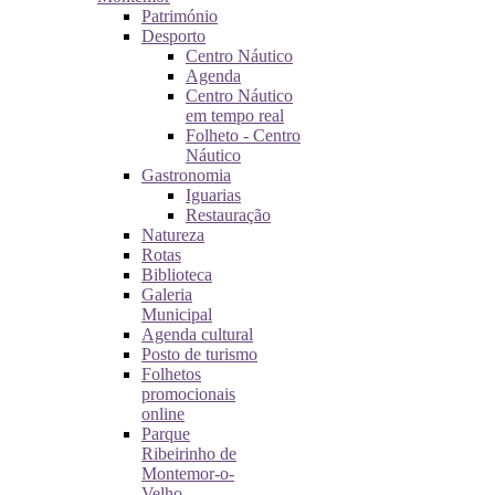
Património
Desporto
Centro Náutico
Agenda
Centro Náutico
em tempo real
Folheto - Centro
Náutico
Gastronomia
Iguarias
Restauração
Natureza
Rotas
Biblioteca
Galeria
Municipal
Agenda cultural
Posto de turismo
Folhetos
promocionais
online
Parque
Ribeirinho de
Montemor-o-
Velho