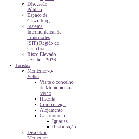
Discussão
Pública
Espaço de
Coworking
Sistema
Intermunicipal de
Transportes
(SIT) Região de
Coimbra
Risco Elevado
de Cheia 2026
Turistas
Montemor-o-
Velho
Visite o concelho
de Montemor-o-
Velho
História
Como chegar
Alojamento
Gastronomia
Iguarias
Restauração
Descobrir
Montemor