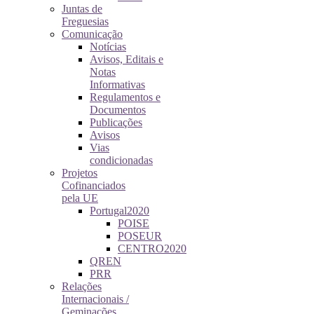
Juntas de
Freguesias
Comunicação
Notícias
Avisos, Editais e
Notas
Informativas
Regulamentos e
Documentos
Publicações
Avisos
Vias
condicionadas
Projetos
Cofinanciados
pela UE
Portugal2020
POISE
POSEUR
CENTRO2020
QREN
PRR
Relações
Internacionais /
Geminações