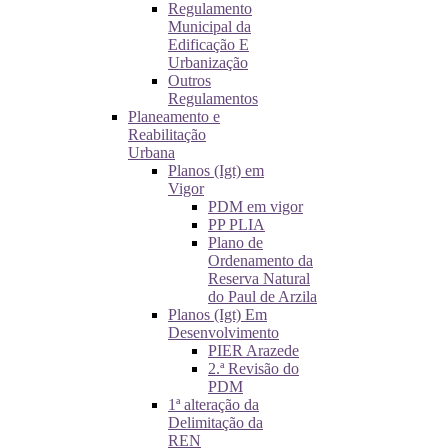
Regulamento
Municipal da
Edificação E
Urbanização
Outros
Regulamentos
Planeamento e
Reabilitação
Urbana
Planos (Igt) em
Vigor
PDM em vigor
PP PLIA
Plano de
Ordenamento da
Reserva Natural
do Paul de Arzila
Planos (Igt) Em
Desenvolvimento
PIER Arazede
2.ª Revisão do
PDM
1ª alteração da
Delimitação da
REN