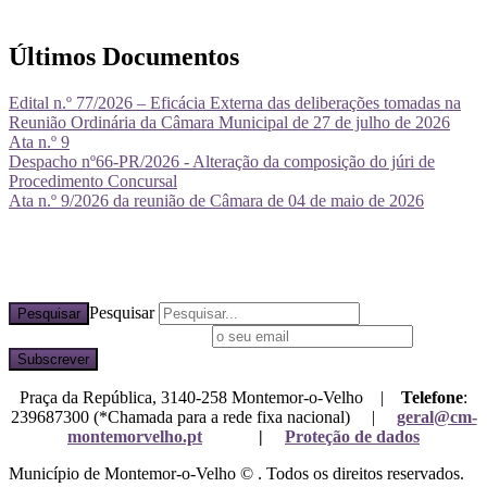
Últimos Documentos
Edital n.º 77/2026 – Eficácia Externa das deliberações tomadas na
Reunião Ordinária da Câmara Municipal de 27 de julho de 2026
Ata n.º 9
Despacho nº66-PR/2026 - Alteração da composição do júri de
Procedimento Concursal
Ata n.º 9/2026 da reunião de Câmara de 04 de maio de 2026
Pesquisar
Pesquisar
Subscreva a nossa newsletter
Praça da República, 3140-258 Montemor-o-Velho |
Telefone
:
239687300 (*Chamada para a rede fixa nacional) |
geral@cm-
montemorvelho.pt
|
Proteção de dados
Município de Montemor-o-Velho © . Todos os direitos reservados.