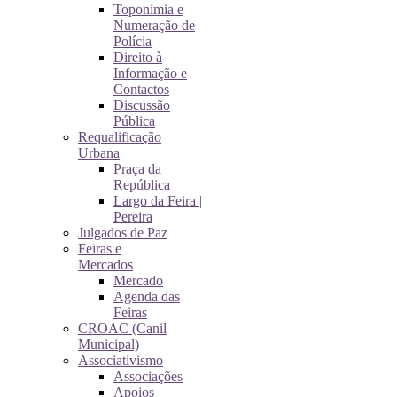
Toponímia e
Numeração de
Polícia
Direito à
Informação e
Contactos
Discussão
Pública
Requalificação
Urbana
Praça da
República
Largo da Feira |
Pereira
Julgados de Paz
Feiras e
Mercados
Mercado
Agenda das
Feiras
CROAC (Canil
Municipal)
Associativismo
Associações
Apoios