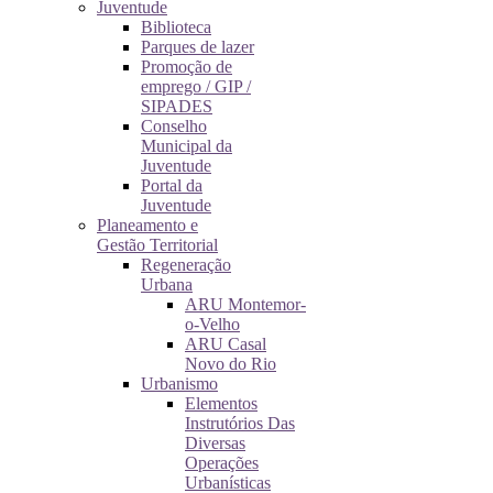
Juventude
Biblioteca
Parques de lazer
Promoção de
emprego / GIP /
SIPADES
Conselho
Municipal da
Juventude
Portal da
Juventude
Planeamento e
Gestão Territorial
Regeneração
Urbana
ARU Montemor-
o-Velho
ARU Casal
Novo do Rio
Urbanismo
Elementos
Instrutórios Das
Diversas
Operações
Urbanísticas