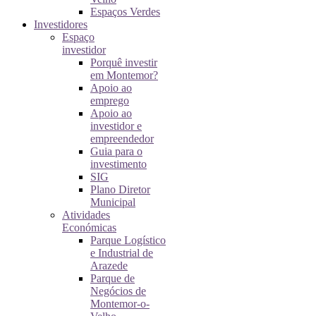
Espaços Verdes
Investidores
Espaço
investidor
Porquê investir
em Montemor?
Apoio ao
emprego
Apoio ao
investidor e
empreendedor
Guia para o
investimento
SIG
Plano Diretor
Municipal
Atividades
Económicas
Parque Logístico
e Industrial de
Arazede
Parque de
Negócios de
Montemor-o-