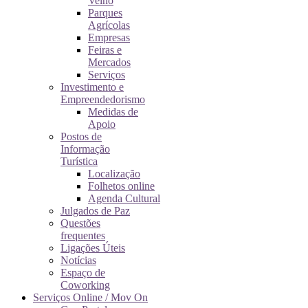
Velho
Parques
Agrícolas
Empresas
Feiras e
Mercados
Serviços
Investimento e
Empreendedorismo
Medidas de
Apoio
Postos de
Informação
Turística
Localização
Folhetos online
Agenda Cultural
Julgados de Paz
Questões
frequentes
Ligações Úteis
Notícias
Espaço de
Coworking
Serviços Online / Mov On