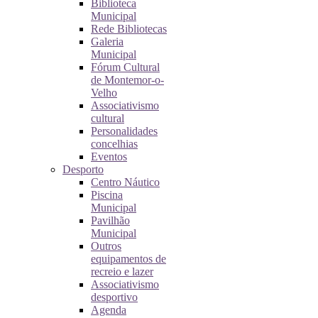
Biblioteca
Municipal
Rede Bibliotecas
Galeria
Municipal
Fórum Cultural
de Montemor-o-
Velho
Associativismo
cultural
Personalidades
concelhias
Eventos
Desporto
Centro Náutico
Piscina
Municipal
Pavilhão
Municipal
Outros
equipamentos de
recreio e lazer
Associativismo
desportivo
Agenda