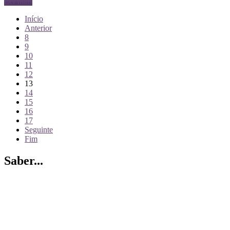
Ler mais
Início
Anterior
8
9
10
11
12
13
14
15
16
17
Seguinte
Fim
Saber...