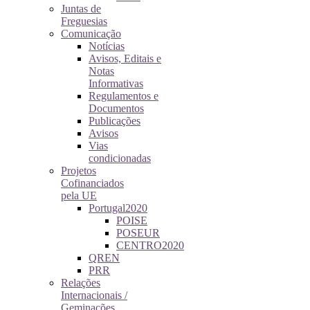
Juntas de
Freguesias
Comunicação
Notícias
Avisos, Editais e
Notas
Informativas
Regulamentos e
Documentos
Publicações
Avisos
Vias
condicionadas
Projetos
Cofinanciados
pela UE
Portugal2020
POISE
POSEUR
CENTRO2020
QREN
PRR
Relações
Internacionais /
Geminações