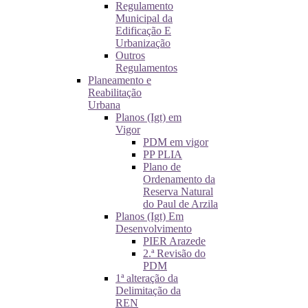
Regulamento
Municipal da
Edificação E
Urbanização
Outros
Regulamentos
Planeamento e
Reabilitação
Urbana
Planos (Igt) em
Vigor
PDM em vigor
PP PLIA
Plano de
Ordenamento da
Reserva Natural
do Paul de Arzila
Planos (Igt) Em
Desenvolvimento
PIER Arazede
2.ª Revisão do
PDM
1ª alteração da
Delimitação da
REN