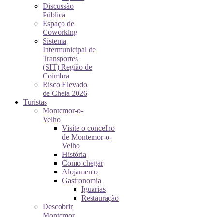
Discussão
Pública
Espaço de
Coworking
Sistema
Intermunicipal de
Transportes
(SIT) Região de
Coimbra
Risco Elevado
de Cheia 2026
Turistas
Montemor-o-
Velho
Visite o concelho
de Montemor-o-
Velho
História
Como chegar
Alojamento
Gastronomia
Iguarias
Restauração
Descobrir
Montemor