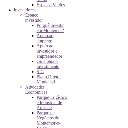
Espaços Verdes
Investidores
Espaço
investidor
Porquê investir
em Montemor?
Apoio ao
emprego
Apoio ao
investidor e
empreendedor
Guia para o
investimento
SIG
Plano Diretor
Municipal
Atividades
Económicas
Parque Logístico
e Industrial de
Arazede
Parque de
Negócios de
Montemor-o-