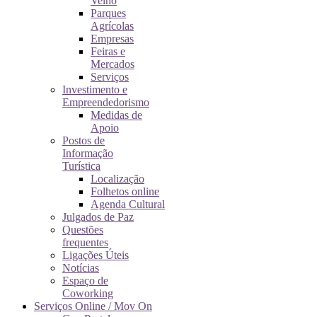
Velho
Parques
Agrícolas
Empresas
Feiras e
Mercados
Serviços
Investimento e
Empreendedorismo
Medidas de
Apoio
Postos de
Informação
Turística
Localização
Folhetos online
Agenda Cultural
Julgados de Paz
Questões
frequentes
Ligações Úteis
Notícias
Espaço de
Coworking
Serviços Online / Mov On