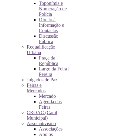
Toponímia e
Numeração de
Polícia
Direito à
Informação e
Contactos
Discussão
Pública
Requalificação
Urbana
Praça da
República
Largo da Feira |
Pereira
Julgados de Paz
Feiras e
Mercados
Mercado
Agenda das
Feiras
CROAC (Canil
Municipal)
Associativismo
Associações
Apoios