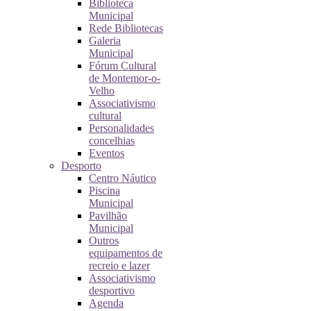
Biblioteca
Municipal
Rede Bibliotecas
Galeria
Municipal
Fórum Cultural
de Montemor-o-
Velho
Associativismo
cultural
Personalidades
concelhias
Eventos
Desporto
Centro Náutico
Piscina
Municipal
Pavilhão
Municipal
Outros
equipamentos de
recreio e lazer
Associativismo
desportivo
Agenda