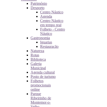
Património
Desporto
Centro Náutico
Agenda
Centro Náutico
em tempo real
Folheto - Centro
Náutico
Gastronomia
Iguarias
Restauração
Natureza
Rotas
Biblioteca
Galeria
Municipal
Agenda cultural
Posto de turismo
Folhetos
promocionais
online
Parque
Ribeirinho de
Montemor-o-
Velho