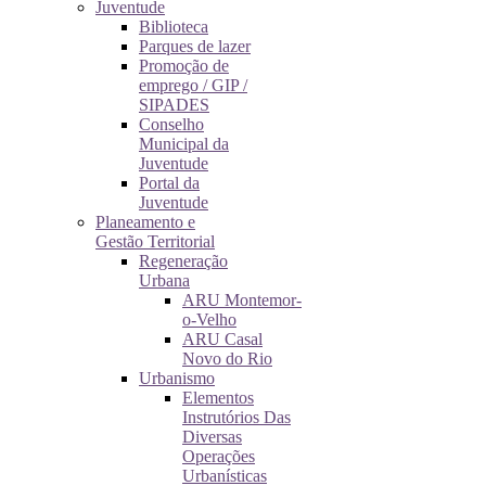
Juventude
Biblioteca
Parques de lazer
Promoção de
emprego / GIP /
SIPADES
Conselho
Municipal da
Juventude
Portal da
Juventude
Planeamento e
Gestão Territorial
Regeneração
Urbana
ARU Montemor-
o-Velho
ARU Casal
Novo do Rio
Urbanismo
Elementos
Instrutórios Das
Diversas
Operações
Urbanísticas