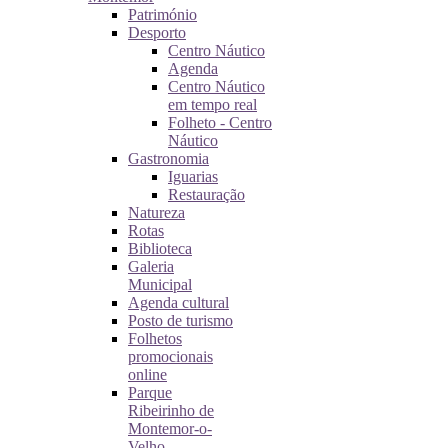
Património
Desporto
Centro Náutico
Agenda
Centro Náutico
em tempo real
Folheto - Centro
Náutico
Gastronomia
Iguarias
Restauração
Natureza
Rotas
Biblioteca
Galeria
Municipal
Agenda cultural
Posto de turismo
Folhetos
promocionais
online
Parque
Ribeirinho de
Montemor-o-
Velho