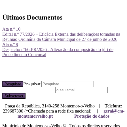
Últimos Documentos
Ata n.º 10
Edital n.º 77/2026 – Eficácia Externa das deliberações tomadas na
Reunião Ordinária da Câmara Municipal de 27 de julho de 2026
Ata n.º 9
Despacho nº66-PR/2026 - Alteração da composição do júri de
Procedimento Concursal
Pesquisar
Pesquisar
Subscreva a nossa newsletter
Praça da República, 3140-258 Montemor-o-Velho |
Telefone
:
239687300 (*Chamada para a rede fixa nacional) |
geral@cm-
montemorvelho.pt
|
Proteção de dados
Município de Montemor-o-Velho © . Todos os direitos reservados.