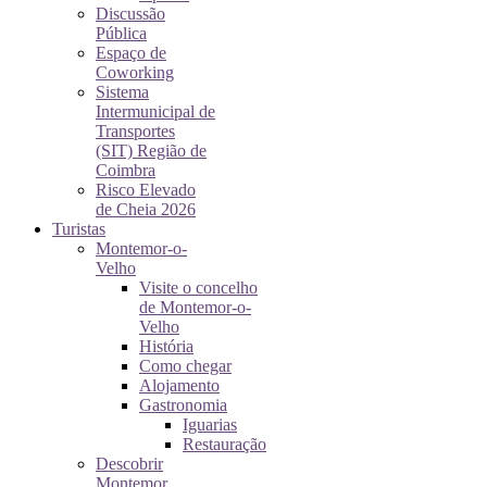
Discussão
Pública
Espaço de
Coworking
Sistema
Intermunicipal de
Transportes
(SIT) Região de
Coimbra
Risco Elevado
de Cheia 2026
Turistas
Montemor-o-
Velho
Visite o concelho
de Montemor-o-
Velho
História
Como chegar
Alojamento
Gastronomia
Iguarias
Restauração
Descobrir
Montemor