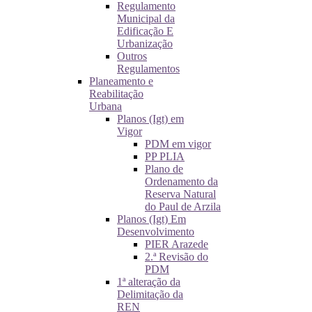
Regulamento
Municipal da
Edificação E
Urbanização
Outros
Regulamentos
Planeamento e
Reabilitação
Urbana
Planos (Igt) em
Vigor
PDM em vigor
PP PLIA
Plano de
Ordenamento da
Reserva Natural
do Paul de Arzila
Planos (Igt) Em
Desenvolvimento
PIER Arazede
2.ª Revisão do
PDM
1ª alteração da
Delimitação da
REN