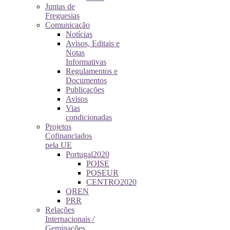
Juntas de
Freguesias
Comunicação
Notícias
Avisos, Editais e
Notas
Informativas
Regulamentos e
Documentos
Publicações
Avisos
Vias
condicionadas
Projetos
Cofinanciados
pela UE
Portugal2020
POISE
POSEUR
CENTRO2020
QREN
PRR
Relações
Internacionais /
Geminações