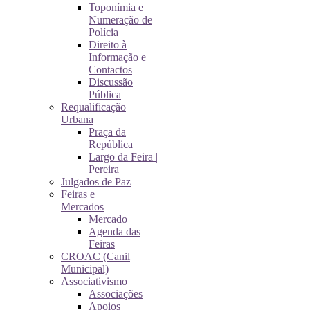
Toponímia e
Numeração de
Polícia
Direito à
Informação e
Contactos
Discussão
Pública
Requalificação
Urbana
Praça da
República
Largo da Feira |
Pereira
Julgados de Paz
Feiras e
Mercados
Mercado
Agenda das
Feiras
CROAC (Canil
Municipal)
Associativismo
Associações
Apoios