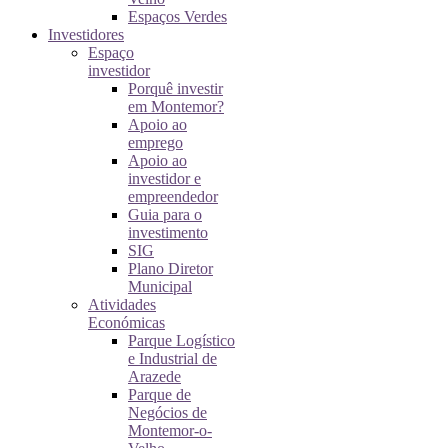
Espaços Verdes
Investidores
Espaço
investidor
Porquê investir
em Montemor?
Apoio ao
emprego
Apoio ao
investidor e
empreendedor
Guia para o
investimento
SIG
Plano Diretor
Municipal
Atividades
Económicas
Parque Logístico
e Industrial de
Arazede
Parque de
Negócios de
Montemor-o-