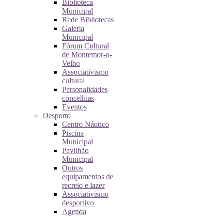
Biblioteca
Municipal
Rede Bibliotecas
Galeria
Municipal
Fórum Cultural
de Montemor-o-
Velho
Associativismo
cultural
Personalidades
concelhias
Eventos
Desporto
Centro Náutico
Piscina
Municipal
Pavilhão
Municipal
Outros
equipamentos de
recreio e lazer
Associativismo
desportivo
Agenda