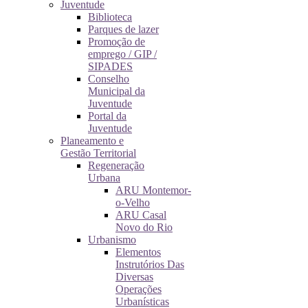
Juventude
Biblioteca
Parques de lazer
Promoção de
emprego / GIP /
SIPADES
Conselho
Municipal da
Juventude
Portal da
Juventude
Planeamento e
Gestão Territorial
Regeneração
Urbana
ARU Montemor-
o-Velho
ARU Casal
Novo do Rio
Urbanismo
Elementos
Instrutórios Das
Diversas
Operações
Urbanísticas