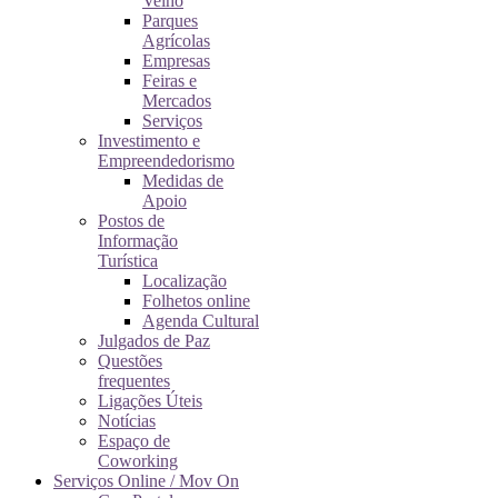
Velho
Parques
Agrícolas
Empresas
Feiras e
Mercados
Serviços
Investimento e
Empreendedorismo
Medidas de
Apoio
Postos de
Informação
Turística
Localização
Folhetos online
Agenda Cultural
Julgados de Paz
Questões
frequentes
Ligações Úteis
Notícias
Espaço de
Coworking
Serviços Online / Mov On