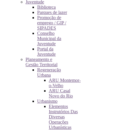
Juventude
Biblioteca
Parques de lazer
Promoção de
emprego / GIP /
SIPADES
Conselho
Municipal da
Juventude
Portal da
Juventude
Planeamento e
Gestão Territorial
Regeneração
Urbana
ARU Montemor-
o-Velho
ARU Casal
Novo do Rio
Urbanismo
Elementos
Instrutórios Das
Diversas
Operações
Urbanísticas