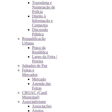
Toponímia e
Numeração de
Polícia
Direito à
Informação e
Contactos
Discussão
Pública
Requalificação
Urbana
Praça da
República
Largo da Feira |
Pereira
Julgados de Paz
Feiras e
Mercados
Mercado
Agenda das
Feiras
CROAC (Canil
Municipal)
Associativismo
Associações
Apoios