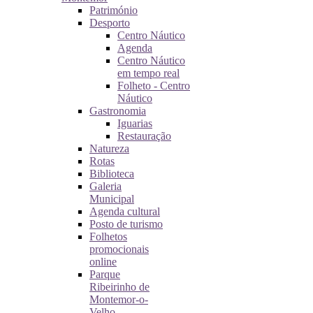
Património
Desporto
Centro Náutico
Agenda
Centro Náutico
em tempo real
Folheto - Centro
Náutico
Gastronomia
Iguarias
Restauração
Natureza
Rotas
Biblioteca
Galeria
Municipal
Agenda cultural
Posto de turismo
Folhetos
promocionais
online
Parque
Ribeirinho de
Montemor-o-
Velho