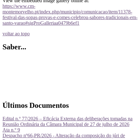
View the embedded image gallery online at:
https://www.cm-
montemorvelho.pt/index.php/municipio/comunicacao/item/11378-
festival-das-sopas-provas-e-comes-celebrou-sabores-tradicionais-em-
santo-varao#sigProGalleriaa0479b6ef1
voltar ao topo
Saber...
Últimos Documentos
Edital n.º 77/2026 – Eficácia Externa das deliberações tomadas na
Reunião Ordinária da Câmara Municipal de 27 de julho de 2026
Ata n.º 9
Despacho nº66-PR/2026 - Alteração da composição do júri de