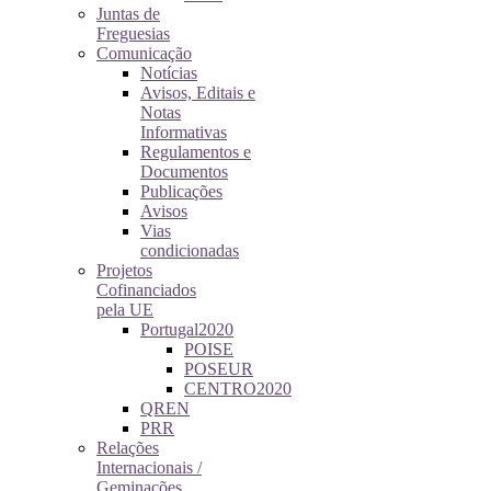
Juntas de
Freguesias
Comunicação
Notícias
Avisos, Editais e
Notas
Informativas
Regulamentos e
Documentos
Publicações
Avisos
Vias
condicionadas
Projetos
Cofinanciados
pela UE
Portugal2020
POISE
POSEUR
CENTRO2020
QREN
PRR
Relações
Internacionais /
Geminações