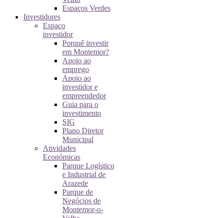
Espaços Verdes
Investidores
Espaço
investidor
Porquê investir
em Montemor?
Apoio ao
emprego
Apoio ao
investidor e
empreendedor
Guia para o
investimento
SIG
Plano Diretor
Municipal
Atividades
Económicas
Parque Logístico
e Industrial de
Arazede
Parque de
Negócios de
Montemor-o-