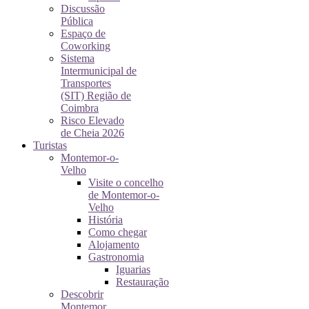
Discussão
Pública
Espaço de
Coworking
Sistema
Intermunicipal de
Transportes
(SIT) Região de
Coimbra
Risco Elevado
de Cheia 2026
Turistas
Montemor-o-
Velho
Visite o concelho
de Montemor-o-
Velho
História
Como chegar
Alojamento
Gastronomia
Iguarias
Restauração
Descobrir
Montemor