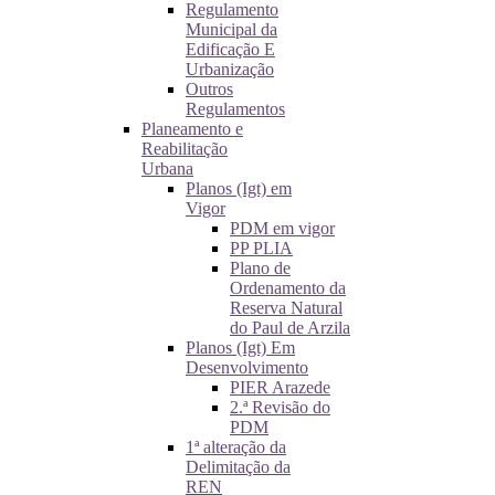
Regulamento
Municipal da
Edificação E
Urbanização
Outros
Regulamentos
Planeamento e
Reabilitação
Urbana
Planos (Igt) em
Vigor
PDM em vigor
PP PLIA
Plano de
Ordenamento da
Reserva Natural
do Paul de Arzila
Planos (Igt) Em
Desenvolvimento
PIER Arazede
2.ª Revisão do
PDM
1ª alteração da
Delimitação da
REN