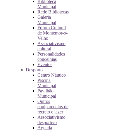
Biblioteca
Municipal
Rede Bibliotecas
Galeria
Municipal
Fórum Cultural
de Montemor-o-
Velho
Associativismo
cultural
Personalidades
concelhias
Eventos
Desporto
Centro Náutico
Piscina
Municipal
Pavilhão
Municipal
Outros
equipamentos de
recreio e lazer
Associativismo
desportivo
Agenda