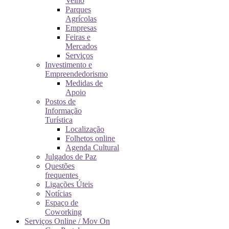
Velho
Parques
Agrícolas
Empresas
Feiras e
Mercados
Serviços
Investimento e
Empreendedorismo
Medidas de
Apoio
Postos de
Informação
Turística
Localização
Folhetos online
Agenda Cultural
Julgados de Paz
Questões
frequentes
Ligações Úteis
Notícias
Espaço de
Coworking
Serviços Online / Mov On