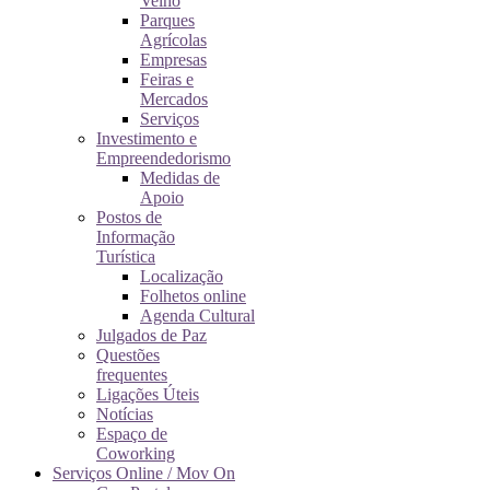
Velho
Parques
Agrícolas
Empresas
Feiras e
Mercados
Serviços
Investimento e
Empreendedorismo
Medidas de
Apoio
Postos de
Informação
Turística
Localização
Folhetos online
Agenda Cultural
Julgados de Paz
Questões
frequentes
Ligações Úteis
Notícias
Espaço de
Coworking
Serviços Online / Mov On