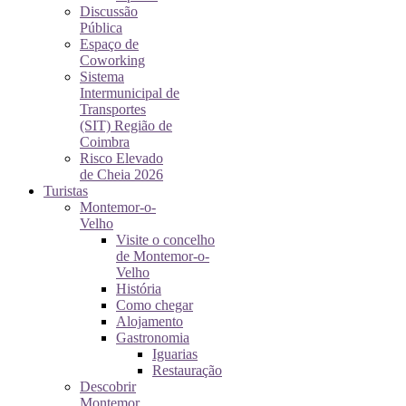
Discussão
Pública
Espaço de
Coworking
Sistema
Intermunicipal de
Transportes
(SIT) Região de
Coimbra
Risco Elevado
de Cheia 2026
Turistas
Montemor-o-
Velho
Visite o concelho
de Montemor-o-
Velho
História
Como chegar
Alojamento
Gastronomia
Iguarias
Restauração
Descobrir
Montemor