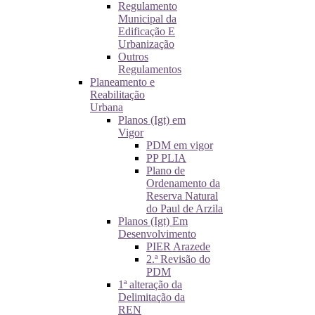
Regulamento
Municipal da
Edificação E
Urbanização
Outros
Regulamentos
Planeamento e
Reabilitação
Urbana
Planos (Igt) em
Vigor
PDM em vigor
PP PLIA
Plano de
Ordenamento da
Reserva Natural
do Paul de Arzila
Planos (Igt) Em
Desenvolvimento
PIER Arazede
2.ª Revisão do
PDM
1ª alteração da
Delimitação da
REN