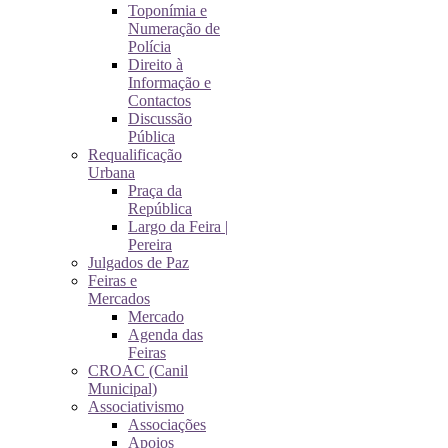
Toponímia e
Numeração de
Polícia
Direito à
Informação e
Contactos
Discussão
Pública
Requalificação
Urbana
Praça da
República
Largo da Feira |
Pereira
Julgados de Paz
Feiras e
Mercados
Mercado
Agenda das
Feiras
CROAC (Canil
Municipal)
Associativismo
Associações
Apoios