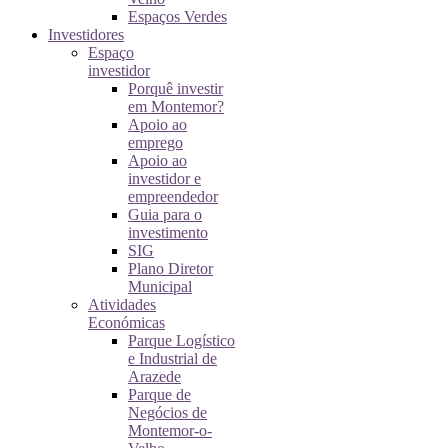
Espaços Verdes
Investidores
Espaço
investidor
Porquê investir
em Montemor?
Apoio ao
emprego
Apoio ao
investidor e
empreendedor
Guia para o
investimento
SIG
Plano Diretor
Municipal
Atividades
Económicas
Parque Logístico
e Industrial de
Arazede
Parque de
Negócios de
Montemor-o-