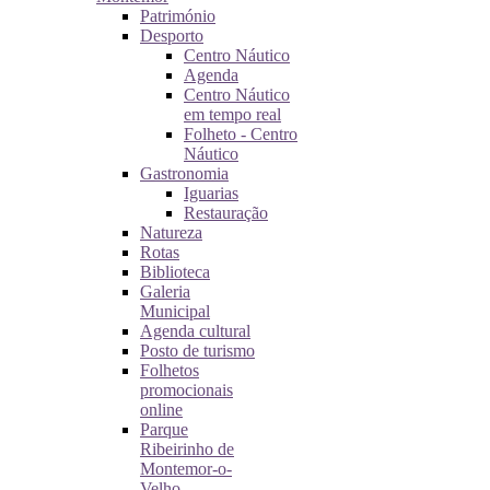
Património
Desporto
Centro Náutico
Agenda
Centro Náutico
em tempo real
Folheto - Centro
Náutico
Gastronomia
Iguarias
Restauração
Natureza
Rotas
Biblioteca
Galeria
Municipal
Agenda cultural
Posto de turismo
Folhetos
promocionais
online
Parque
Ribeirinho de
Montemor-o-
Velho