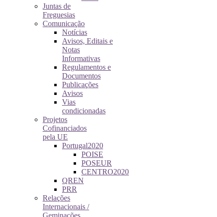
Juntas de
Freguesias
Comunicação
Notícias
Avisos, Editais e
Notas
Informativas
Regulamentos e
Documentos
Publicações
Avisos
Vias
condicionadas
Projetos
Cofinanciados
pela UE
Portugal2020
POISE
POSEUR
CENTRO2020
QREN
PRR
Relações
Internacionais /
Geminações