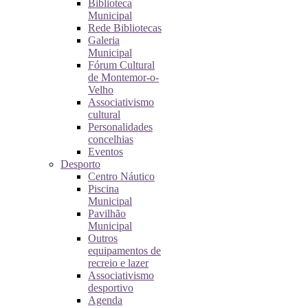
Biblioteca
Municipal
Rede Bibliotecas
Galeria
Municipal
Fórum Cultural
de Montemor-o-
Velho
Associativismo
cultural
Personalidades
concelhias
Eventos
Desporto
Centro Náutico
Piscina
Municipal
Pavilhão
Municipal
Outros
equipamentos de
recreio e lazer
Associativismo
desportivo
Agenda