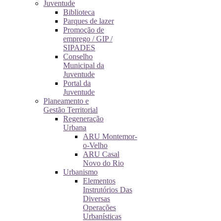
Juventude
Biblioteca
Parques de lazer
Promoção de
emprego / GIP /
SIPADES
Conselho
Municipal da
Juventude
Portal da
Juventude
Planeamento e
Gestão Territorial
Regeneração
Urbana
ARU Montemor-
o-Velho
ARU Casal
Novo do Rio
Urbanismo
Elementos
Instrutórios Das
Diversas
Operações
Urbanísticas