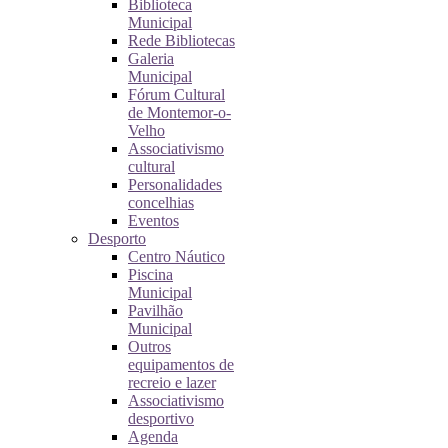
Biblioteca
Municipal
Rede Bibliotecas
Galeria
Municipal
Fórum Cultural
de Montemor-o-
Velho
Associativismo
cultural
Personalidades
concelhias
Eventos
Desporto
Centro Náutico
Piscina
Municipal
Pavilhão
Municipal
Outros
equipamentos de
recreio e lazer
Associativismo
desportivo
Agenda