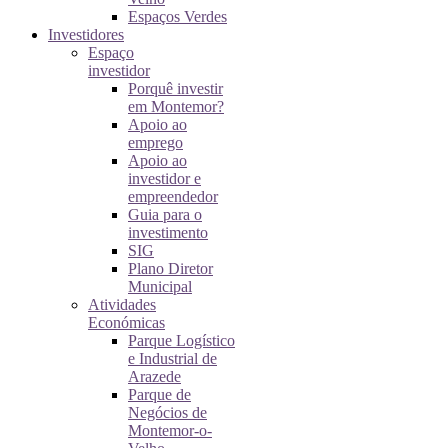
Espaços Verdes
Investidores
Espaço
investidor
Porquê investir
em Montemor?
Apoio ao
emprego
Apoio ao
investidor e
empreendedor
Guia para o
investimento
SIG
Plano Diretor
Municipal
Atividades
Económicas
Parque Logístico
e Industrial de
Arazede
Parque de
Negócios de
Montemor-o-