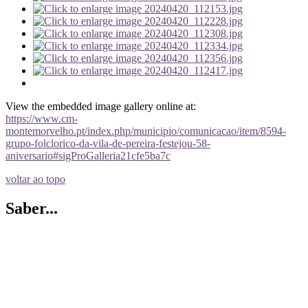
View the embedded image gallery online at:
https://www.cm-
montemorvelho.pt/index.php/municipio/comunicacao/item/8594-
grupo-folclorico-da-vila-de-pereira-festejou-58-
aniversario#sigProGalleria21cfe5ba7c
voltar ao topo
Saber...