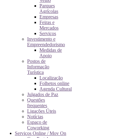
Velho
Parques
Agrícolas
Empresas
Feiras e
Mercados
Serviços
Investimento e
Empreendedorismo
Medidas de
Apoio
Postos de
Informação
Turística
Localização
Folhetos online
Agenda Cultural
Julgados de Paz
Questões
frequentes
Ligações Úteis
Notícias
Espaço de
Coworking
Serviços Online / Mov On