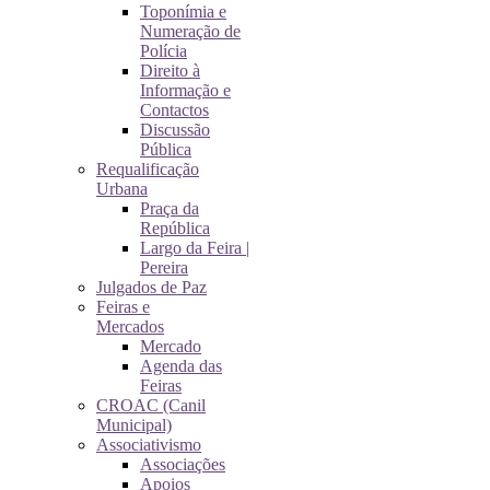
Toponímia e
Numeração de
Polícia
Direito à
Informação e
Contactos
Discussão
Pública
Requalificação
Urbana
Praça da
República
Largo da Feira |
Pereira
Julgados de Paz
Feiras e
Mercados
Mercado
Agenda das
Feiras
CROAC (Canil
Municipal)
Associativismo
Associações
Apoios