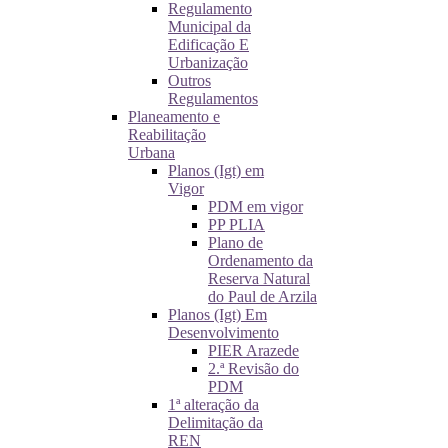
Regulamento
Municipal da
Edificação E
Urbanização
Outros
Regulamentos
Planeamento e
Reabilitação
Urbana
Planos (Igt) em
Vigor
PDM em vigor
PP PLIA
Plano de
Ordenamento da
Reserva Natural
do Paul de Arzila
Planos (Igt) Em
Desenvolvimento
PIER Arazede
2.ª Revisão do
PDM
1ª alteração da
Delimitação da
REN