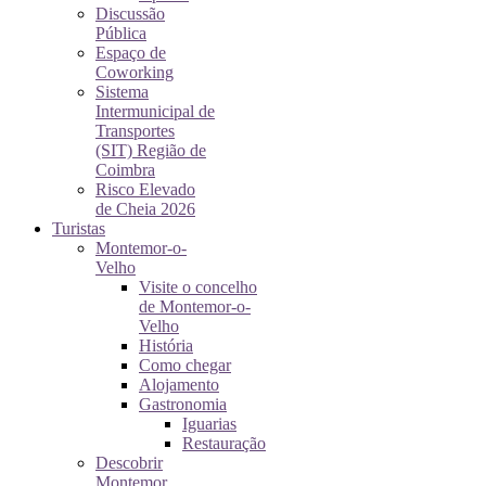
Discussão
Pública
Espaço de
Coworking
Sistema
Intermunicipal de
Transportes
(SIT) Região de
Coimbra
Risco Elevado
de Cheia 2026
Turistas
Montemor-o-
Velho
Visite o concelho
de Montemor-o-
Velho
História
Como chegar
Alojamento
Gastronomia
Iguarias
Restauração
Descobrir
Montemor