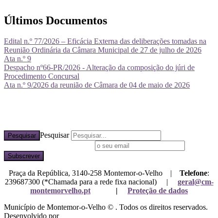
Últimos Documentos
Edital n.º 77/2026 – Eficácia Externa das deliberações tomadas na
Reunião Ordinária da Câmara Municipal de 27 de julho de 2026
Ata n.º 9
Despacho nº66-PR/2026 - Alteração da composição do júri de
Procedimento Concursal
Ata n.º 9/2026 da reunião de Câmara de 04 de maio de 2026
Pesquisar
Pesquisar
Subscreva a nossa newsletter
Praça da República, 3140-258 Montemor-o-Velho |
Telefone
:
239687300 (*Chamada para a rede fixa nacional) |
geral@cm-
montemorvelho.pt
|
Proteção de dados
Município de Montemor-o-Velho © . Todos os direitos reservados.
Desenvolvido por
Mixlife