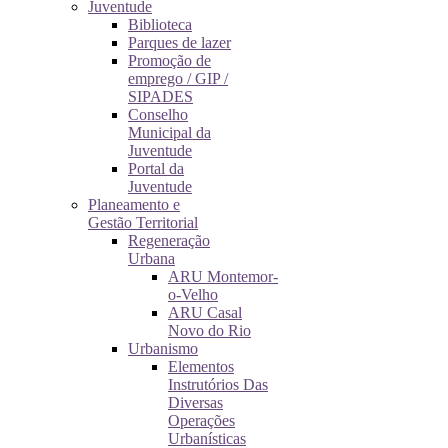
Juventude
Biblioteca
Parques de lazer
Promoção de
emprego / GIP /
SIPADES
Conselho
Municipal da
Juventude
Portal da
Juventude
Planeamento e
Gestão Territorial
Regeneração
Urbana
ARU Montemor-
o-Velho
ARU Casal
Novo do Rio
Urbanismo
Elementos
Instrutórios Das
Diversas
Operações
Urbanísticas