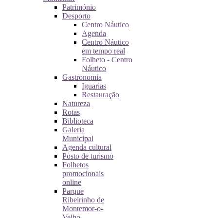
Património
Desporto
Centro Náutico
Agenda
Centro Náutico
em tempo real
Folheto - Centro
Náutico
Gastronomia
Iguarias
Restauração
Natureza
Rotas
Biblioteca
Galeria
Municipal
Agenda cultural
Posto de turismo
Folhetos
promocionais
online
Parque
Ribeirinho de
Montemor-o-
Velho