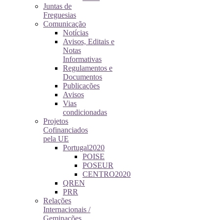
Juntas de
Freguesias
Comunicação
Notícias
Avisos, Editais e
Notas
Informativas
Regulamentos e
Documentos
Publicações
Avisos
Vias
condicionadas
Projetos
Cofinanciados
pela UE
Portugal2020
POISE
POSEUR
CENTRO2020
QREN
PRR
Relações
Internacionais /
Geminações