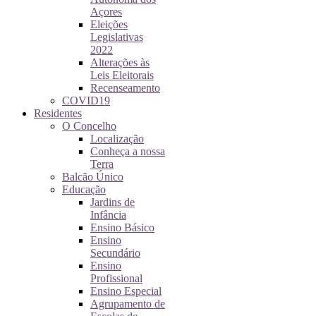
Açores
Eleições
Legislativas
2022
Alterações às
Leis Eleitorais
Recenseamento
COVID19
Residentes
O Concelho
Localização
Conheça a nossa
Terra
Balcão Único
Educação
Jardins de
Infância
Ensino Básico
Ensino
Secundário
Ensino
Profissional
Ensino Especial
Agrupamento de