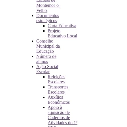
Escolas de
Montemor-o-
Velho
Documentos
estratégicos
Carta Educativa
Projeto
Educativo Local
Conselho
Municipal da
Educação
Número de
alunos
Ação Social
Escolar
Refeições
Escolares
Transportes
Escolares
Auxílios
Económicos
Apoio à
aquisição de
Cadernos de
Atividades do 1º