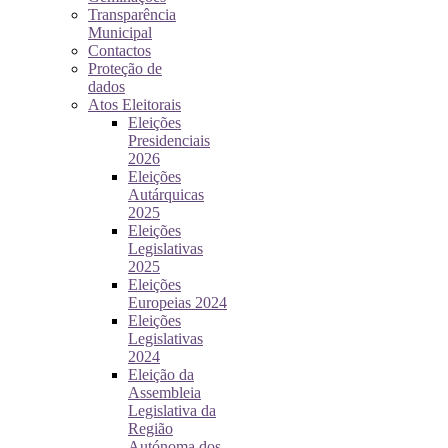
Transparência
Municipal
Contactos
Proteção de
dados
Atos Eleitorais
Eleições
Presidenciais
2026
Eleições
Autárquicas
2025
Eleições
Legislativas
2025
Eleições
Europeias 2024
Eleições
Legislativas
2024
Eleição da
Assembleia
Legislativa da
Região
Autónoma dos