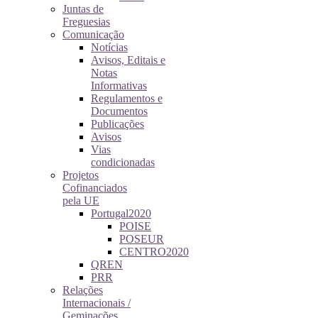
Juntas de
Freguesias
Comunicação
Notícias
Avisos, Editais e
Notas
Informativas
Regulamentos e
Documentos
Publicações
Avisos
Vias
condicionadas
Projetos
Cofinanciados
pela UE
Portugal2020
POISE
POSEUR
CENTRO2020
QREN
PRR
Relações
Internacionais /
Geminações