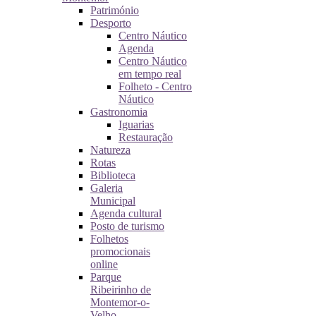
Património
Desporto
Centro Náutico
Agenda
Centro Náutico
em tempo real
Folheto - Centro
Náutico
Gastronomia
Iguarias
Restauração
Natureza
Rotas
Biblioteca
Galeria
Municipal
Agenda cultural
Posto de turismo
Folhetos
promocionais
online
Parque
Ribeirinho de
Montemor-o-
Velho