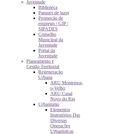
Juventude
Biblioteca
Parques de lazer
Promoção de
emprego / GIP /
SIPADES
Conselho
Municipal da
Juventude
Portal da
Juventude
Planeamento e
Gestão Territorial
Regeneração
Urbana
ARU Montemor-
o-Velho
ARU Casal
Novo do Rio
Urbanismo
Elementos
Instrutórios Das
Diversas
Operações
Urbanísticas