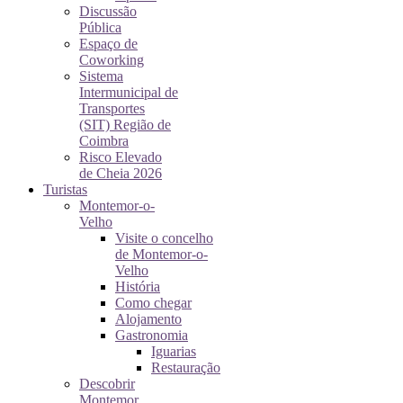
Discussão
Pública
Espaço de
Coworking
Sistema
Intermunicipal de
Transportes
(SIT) Região de
Coimbra
Risco Elevado
de Cheia 2026
Turistas
Montemor-o-
Velho
Visite o concelho
de Montemor-o-
Velho
História
Como chegar
Alojamento
Gastronomia
Iguarias
Restauração
Descobrir
Montemor