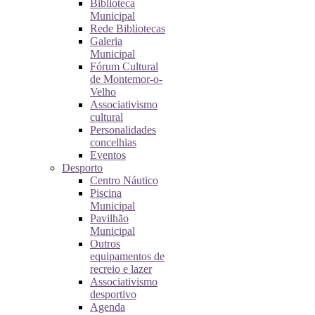
Biblioteca
Municipal
Rede Bibliotecas
Galeria
Municipal
Fórum Cultural
de Montemor-o-
Velho
Associativismo
cultural
Personalidades
concelhias
Eventos
Desporto
Centro Náutico
Piscina
Municipal
Pavilhão
Municipal
Outros
equipamentos de
recreio e lazer
Associativismo
desportivo
Agenda