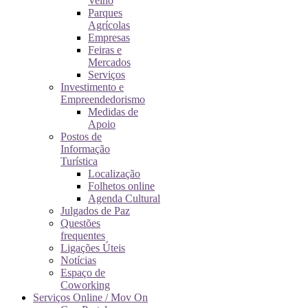
Velho
Parques
Agrícolas
Empresas
Feiras e
Mercados
Serviços
Investimento e
Empreendedorismo
Medidas de
Apoio
Postos de
Informação
Turística
Localização
Folhetos online
Agenda Cultural
Julgados de Paz
Questões
frequentes
Ligações Úteis
Notícias
Espaço de
Coworking
Serviços Online / Mov On