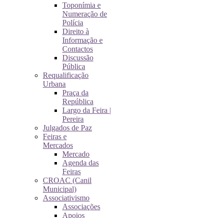
Toponímia e
Numeração de
Polícia
Direito à
Informação e
Contactos
Discussão
Pública
Requalificação
Urbana
Praça da
República
Largo da Feira |
Pereira
Julgados de Paz
Feiras e
Mercados
Mercado
Agenda das
Feiras
CROAC (Canil
Municipal)
Associativismo
Associações
Apoios