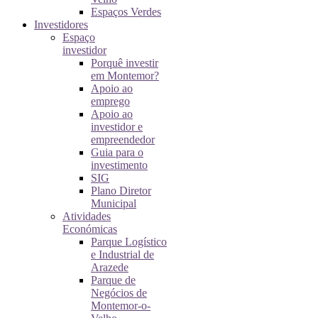
Espaços Verdes
Investidores
Espaço
investidor
Porquê investir
em Montemor?
Apoio ao
emprego
Apoio ao
investidor e
empreendedor
Guia para o
investimento
SIG
Plano Diretor
Municipal
Atividades
Económicas
Parque Logístico
e Industrial de
Arazede
Parque de
Negócios de
Montemor-o-