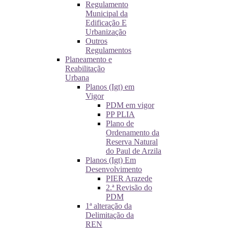
Regulamento
Municipal da
Edificação E
Urbanização
Outros
Regulamentos
Planeamento e
Reabilitação
Urbana
Planos (Igt) em
Vigor
PDM em vigor
PP PLIA
Plano de
Ordenamento da
Reserva Natural
do Paul de Arzila
Planos (Igt) Em
Desenvolvimento
PIER Arazede
2.ª Revisão do
PDM
1ª alteração da
Delimitação da
REN