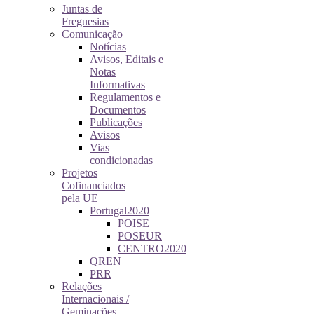
Juntas de
Freguesias
Comunicação
Notícias
Avisos, Editais e
Notas
Informativas
Regulamentos e
Documentos
Publicações
Avisos
Vias
condicionadas
Projetos
Cofinanciados
pela UE
Portugal2020
POISE
POSEUR
CENTRO2020
QREN
PRR
Relações
Internacionais /
Geminações