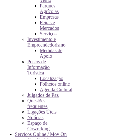
Velho
Parques
Agrícolas
Empresas
Feiras e
Mercados
Serviços
Investimento e
Empreendedorismo
Medidas de
Apoio
Postos de
Informação
Turística
Localização
Folhetos online
Agenda Cultural
Julgados de Paz
Questões
frequentes
Ligações Úteis
Notícias
Espaço de
Coworking
Serviços Online / Mov On