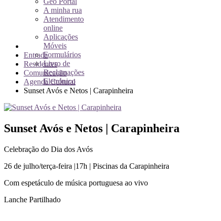
Geo Portal
A minha rua
Atendimento
online
Aplicações
Móveis
Formulários
Entrada
Livro de
Residentes
Reclamações
Comunicação
Eletrónico
Agenda Cultural
Sunset Avós e Netos | Carapinheira
Sunset Avós e Netos | Carapinheira
Celebração do Dia dos Avós
26 de julho/terça-feira |17h | Piscinas da Carapinheira
Com espetáculo de música portuguesa ao vivo
Lanche Partilhado