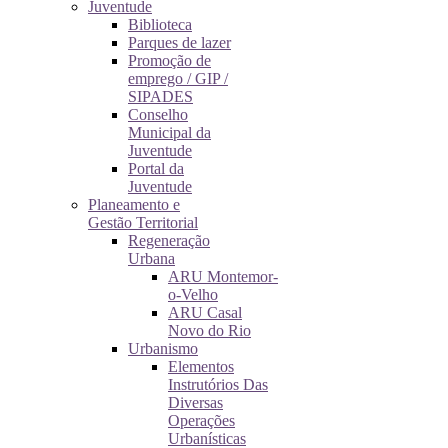
Juventude
Biblioteca
Parques de lazer
Promoção de
emprego / GIP /
SIPADES
Conselho
Municipal da
Juventude
Portal da
Juventude
Planeamento e
Gestão Territorial
Regeneração
Urbana
ARU Montemor-
o-Velho
ARU Casal
Novo do Rio
Urbanismo
Elementos
Instrutórios Das
Diversas
Operações
Urbanísticas