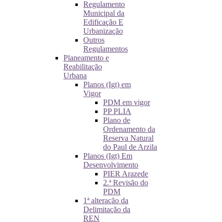
Regulamento
Municipal da
Edificação E
Urbanização
Outros
Regulamentos
Planeamento e
Reabilitação
Urbana
Planos (Igt) em
Vigor
PDM em vigor
PP PLIA
Plano de
Ordenamento da
Reserva Natural
do Paul de Arzila
Planos (Igt) Em
Desenvolvimento
PIER Arazede
2.ª Revisão do
PDM
1ª alteração da
Delimitação da
REN