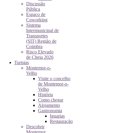
Discussão
Pública
Espaço de
Coworking
Sistema
Intermunicipal de
Transportes
(SIT) Região de
Coimbra
Risco Elevado
de Cheia 2026
Turistas
Montemor-o-
Velho
Visite o concelho
de Montemor-o-
Velho
História
Como chegar
Alojamento
Gastronomia
Iguarias
Restauração
Descobrir
Montemor