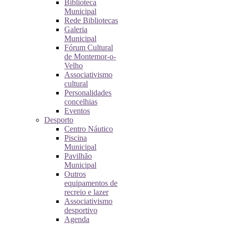
Biblioteca
Municipal
Rede Bibliotecas
Galeria
Municipal
Fórum Cultural
de Montemor-o-
Velho
Associativismo
cultural
Personalidades
concelhias
Eventos
Desporto
Centro Náutico
Piscina
Municipal
Pavilhão
Municipal
Outros
equipamentos de
recreio e lazer
Associativismo
desportivo
Agenda