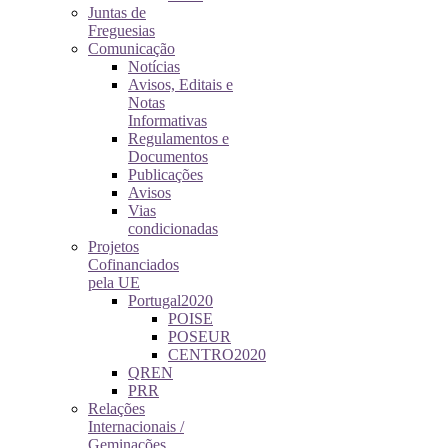
Juntas de
Freguesias
Comunicação
Notícias
Avisos, Editais e
Notas
Informativas
Regulamentos e
Documentos
Publicações
Avisos
Vias
condicionadas
Projetos
Cofinanciados
pela UE
Portugal2020
POISE
POSEUR
CENTRO2020
QREN
PRR
Relações
Internacionais /
Geminações