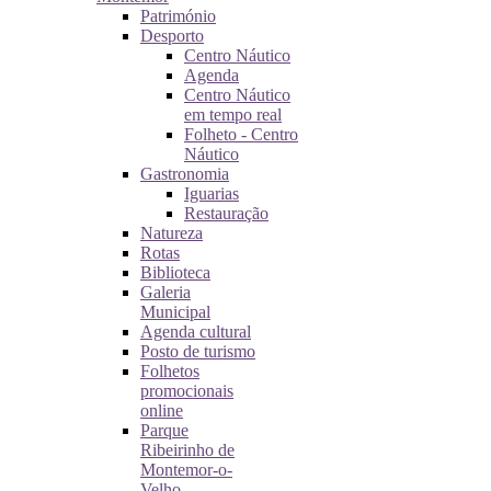
Património
Desporto
Centro Náutico
Agenda
Centro Náutico
em tempo real
Folheto - Centro
Náutico
Gastronomia
Iguarias
Restauração
Natureza
Rotas
Biblioteca
Galeria
Municipal
Agenda cultural
Posto de turismo
Folhetos
promocionais
online
Parque
Ribeirinho de
Montemor-o-
Velho