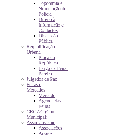
Toponímia e
Numeração de
Polícia
Direito à
Informação e
Contactos
Discussão
Pública
Requalificação
Urbana
Praça da
República
Largo da Feira |
Pereira
Julgados de Paz
Feiras e
Mercados
Mercado
Agenda das
Feiras
CROAC (Canil
Municipal)
Associativismo
Associações
Apoios