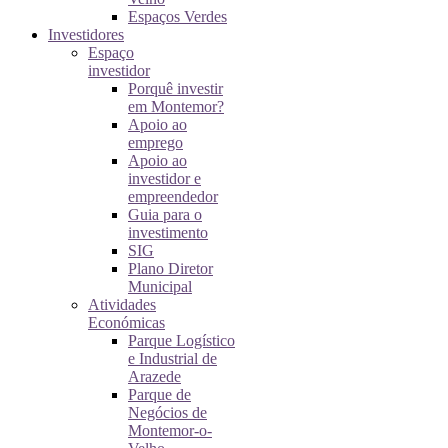
Espaços Verdes
Investidores
Espaço
investidor
Porquê investir
em Montemor?
Apoio ao
emprego
Apoio ao
investidor e
empreendedor
Guia para o
investimento
SIG
Plano Diretor
Municipal
Atividades
Económicas
Parque Logístico
e Industrial de
Arazede
Parque de
Negócios de
Montemor-o-