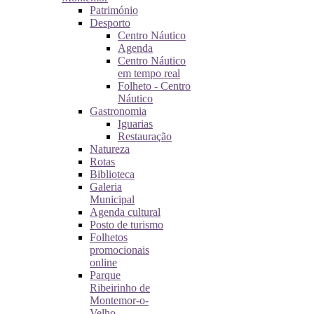
Património
Desporto
Centro Náutico
Agenda
Centro Náutico
em tempo real
Folheto - Centro
Náutico
Gastronomia
Iguarias
Restauração
Natureza
Rotas
Biblioteca
Galeria
Municipal
Agenda cultural
Posto de turismo
Folhetos
promocionais
online
Parque
Ribeirinho de
Montemor-o-
Velho