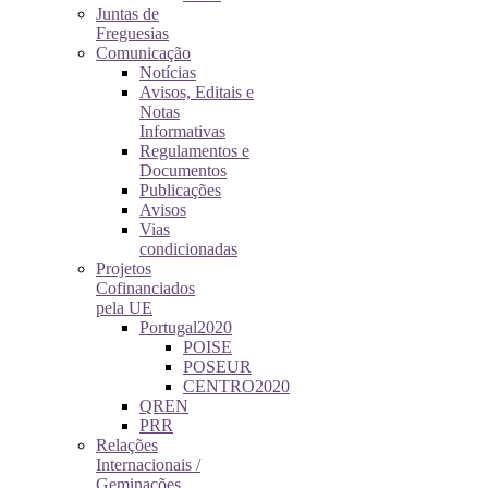
Juntas de
Freguesias
Comunicação
Notícias
Avisos, Editais e
Notas
Informativas
Regulamentos e
Documentos
Publicações
Avisos
Vias
condicionadas
Projetos
Cofinanciados
pela UE
Portugal2020
POISE
POSEUR
CENTRO2020
QREN
PRR
Relações
Internacionais /
Geminações