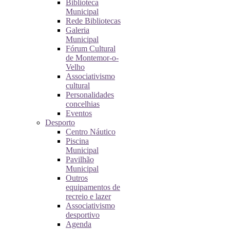
Biblioteca
Municipal
Rede Bibliotecas
Galeria
Municipal
Fórum Cultural
de Montemor-o-
Velho
Associativismo
cultural
Personalidades
concelhias
Eventos
Desporto
Centro Náutico
Piscina
Municipal
Pavilhão
Municipal
Outros
equipamentos de
recreio e lazer
Associativismo
desportivo
Agenda