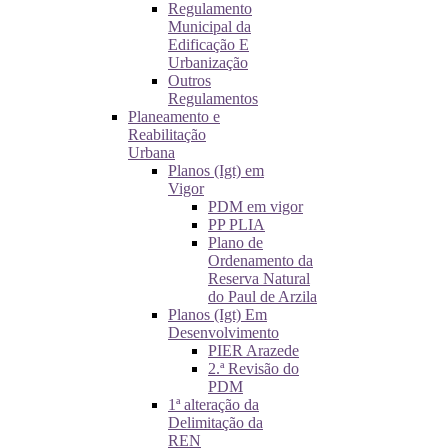
Regulamento
Municipal da
Edificação E
Urbanização
Outros
Regulamentos
Planeamento e
Reabilitação
Urbana
Planos (Igt) em
Vigor
PDM em vigor
PP PLIA
Plano de
Ordenamento da
Reserva Natural
do Paul de Arzila
Planos (Igt) Em
Desenvolvimento
PIER Arazede
2.ª Revisão do
PDM
1ª alteração da
Delimitação da
REN