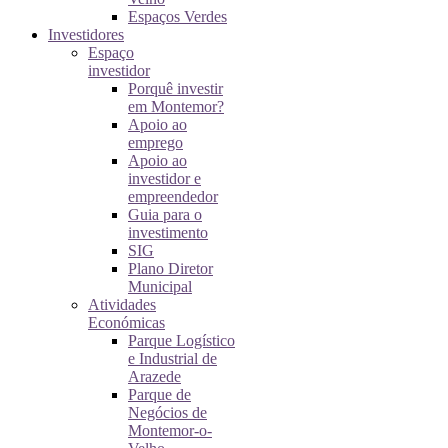
Espaços Verdes
Investidores
Espaço
investidor
Porquê investir
em Montemor?
Apoio ao
emprego
Apoio ao
investidor e
empreendedor
Guia para o
investimento
SIG
Plano Diretor
Municipal
Atividades
Económicas
Parque Logístico
e Industrial de
Arazede
Parque de
Negócios de
Montemor-o-