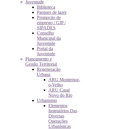
Juventude
Biblioteca
Parques de lazer
Promoção de
emprego / GIP /
SIPADES
Conselho
Municipal da
Juventude
Portal da
Juventude
Planeamento e
Gestão Territorial
Regeneração
Urbana
ARU Montemor-
o-Velho
ARU Casal
Novo do Rio
Urbanismo
Elementos
Instrutórios Das
Diversas
Operações
Urbanísticas