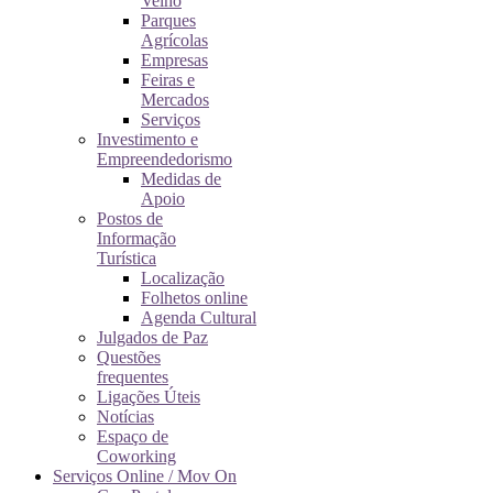
Velho
Parques
Agrícolas
Empresas
Feiras e
Mercados
Serviços
Investimento e
Empreendedorismo
Medidas de
Apoio
Postos de
Informação
Turística
Localização
Folhetos online
Agenda Cultural
Julgados de Paz
Questões
frequentes
Ligações Úteis
Notícias
Espaço de
Coworking
Serviços Online / Mov On