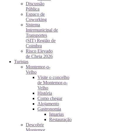
Discussão
Pública
Espaço de
Coworking
Sistema
Intermunicipal de
Transportes
(SIT) Região de
Coimbra
Risco Elevado
de Cheia 2026
Turistas
Montemor-o-
Velho
Visite o concelho
de Montemor-o-
Velho
História
Como chegar
Alojamento
Gastronomia
Iguarias
Restauração
Descobrir
Montemor