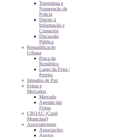
Toponímia e
Numeração de
Polícia
Direito à
Informação e
Contactos
Discussão
Pública
Requalificação
Urbana
Praça da
República
Largo da Feira |
Pereira
Julgados de Paz
Feiras e
Mercados
Mercado
Agenda das
Feiras
CROAC (Canil
Municipal)
Associativismo
Associações
Apoios