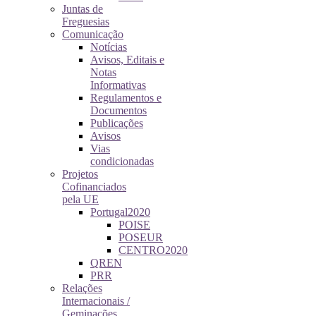
Juntas de
Freguesias
Comunicação
Notícias
Avisos, Editais e
Notas
Informativas
Regulamentos e
Documentos
Publicações
Avisos
Vias
condicionadas
Projetos
Cofinanciados
pela UE
Portugal2020
POISE
POSEUR
CENTRO2020
QREN
PRR
Relações
Internacionais /
Geminações