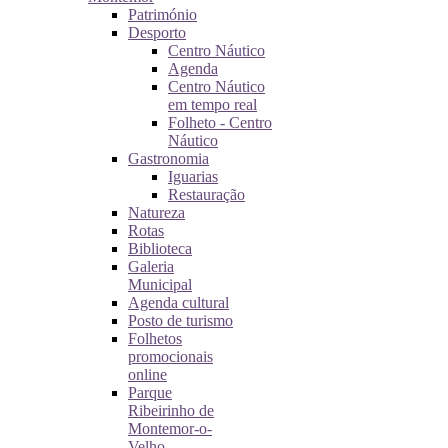
Património
Desporto
Centro Náutico
Agenda
Centro Náutico
em tempo real
Folheto - Centro
Náutico
Gastronomia
Iguarias
Restauração
Natureza
Rotas
Biblioteca
Galeria
Municipal
Agenda cultural
Posto de turismo
Folhetos
promocionais
online
Parque
Ribeirinho de
Montemor-o-
Velho