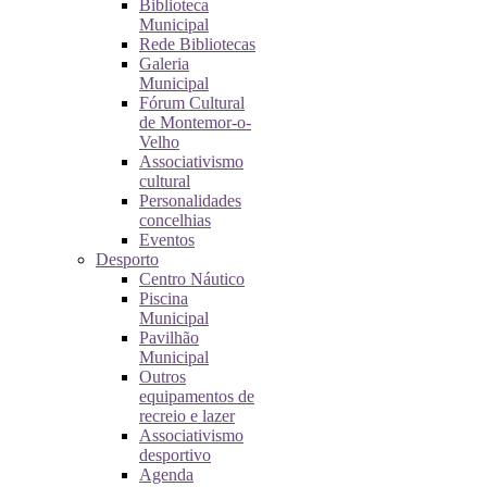
Biblioteca
Municipal
Rede Bibliotecas
Galeria
Municipal
Fórum Cultural
de Montemor-o-
Velho
Associativismo
cultural
Personalidades
concelhias
Eventos
Desporto
Centro Náutico
Piscina
Municipal
Pavilhão
Municipal
Outros
equipamentos de
recreio e lazer
Associativismo
desportivo
Agenda