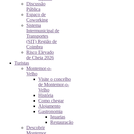
Discussão
Pública
Espaço de
Coworking
Sistema
Intermunicipal de
Transportes
(SIT) Região de
Coimbra
Risco Elevado
de Cheia 2026
Turistas
Montemor-o-
Velho
Visite o concelho
de Montemor-o-
Velho
História
Como chegar
Alojamento
Gastronomia
Iguarias
Restauração
Descobrir
Montemor