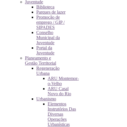
Juventude
Biblioteca
Parques de lazer
Promoção de
emprego / GIP /
SIPADES
Conselho
Municipal da
Juventude
Portal da
Juventude
Planeamento e
Gestão Territorial
Regeneração
Urbana
ARU Montemor-
o-Velho
ARU Casal
Novo do Rio
Urbanismo
Elementos
Instrutórios Das
Diversas
Operações
Urbanísticas