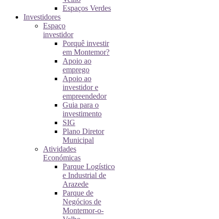
Espaços Verdes
Investidores
Espaço
investidor
Porquê investir
em Montemor?
Apoio ao
emprego
Apoio ao
investidor e
empreendedor
Guia para o
investimento
SIG
Plano Diretor
Municipal
Atividades
Económicas
Parque Logístico
e Industrial de
Arazede
Parque de
Negócios de
Montemor-o-