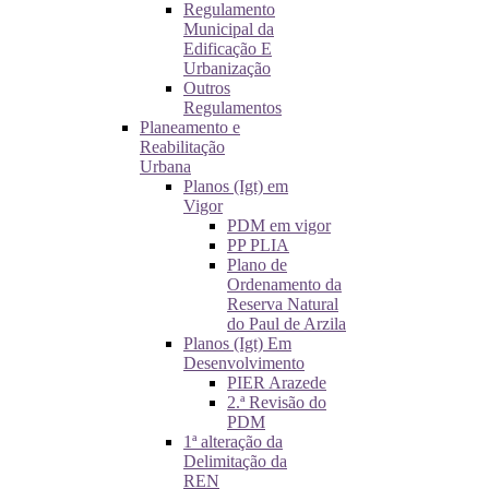
Regulamento
Municipal da
Edificação E
Urbanização
Outros
Regulamentos
Planeamento e
Reabilitação
Urbana
Planos (Igt) em
Vigor
PDM em vigor
PP PLIA
Plano de
Ordenamento da
Reserva Natural
do Paul de Arzila
Planos (Igt) Em
Desenvolvimento
PIER Arazede
2.ª Revisão do
PDM
1ª alteração da
Delimitação da
REN