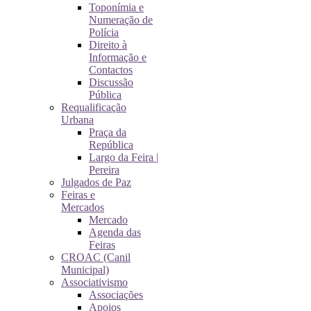
Toponímia e
Numeração de
Polícia
Direito à
Informação e
Contactos
Discussão
Pública
Requalificação
Urbana
Praça da
República
Largo da Feira |
Pereira
Julgados de Paz
Feiras e
Mercados
Mercado
Agenda das
Feiras
CROAC (Canil
Municipal)
Associativismo
Associações
Apoios