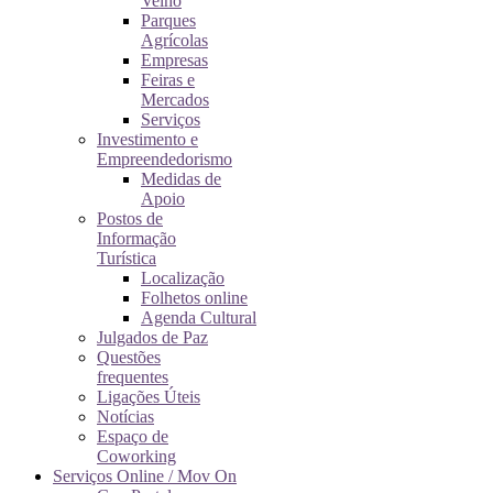
Velho
Parques
Agrícolas
Empresas
Feiras e
Mercados
Serviços
Investimento e
Empreendedorismo
Medidas de
Apoio
Postos de
Informação
Turística
Localização
Folhetos online
Agenda Cultural
Julgados de Paz
Questões
frequentes
Ligações Úteis
Notícias
Espaço de
Coworking
Serviços Online / Mov On