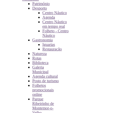
Património
Desporto
Centro Náutico
Agenda
Centro Náutico
em tempo real
Folheto - Centro
Náutico
Gastronomia
Iguarias
Restauração
Natureza
Rotas
Biblioteca
Galeria
Municipal
Agenda cultural
Posto de turismo
Folhetos
promocionais
online
Parque
Ribeirinho de
Montemor-o-
Velho