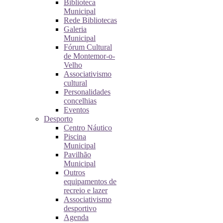
Biblioteca
Municipal
Rede Bibliotecas
Galeria
Municipal
Fórum Cultural
de Montemor-o-
Velho
Associativismo
cultural
Personalidades
concelhias
Eventos
Desporto
Centro Náutico
Piscina
Municipal
Pavilhão
Municipal
Outros
equipamentos de
recreio e lazer
Associativismo
desportivo
Agenda