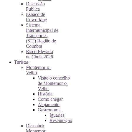
Discussão
Pública
Espaço de
Coworking
Sistema
Intermunicipal de
Transportes
(SIT) Região de
Coimbra
Risco Elevado
de Cheia 2026
Turistas
Montemor-o-
Velho
Visite o concelho
de Montemor-o-
Velho
História
Como chegar
Alojamento
Gastronomia
Iguarias
Restauração
Descobrir
Montemor