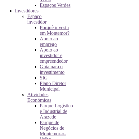
Espaços Verdes
Investidores
Espaço
investidor
Porquê investir
em Montemor?
Apoio ao
emprego
Apoio ao
investidor e
empreendedor
Guia para o
investimento
SIG
Plano Diretor
Municipal
Atividades
Económicas
Parque Logístico
e Industrial de
Arazede
Parque de
Negócios de
Montemor-o-