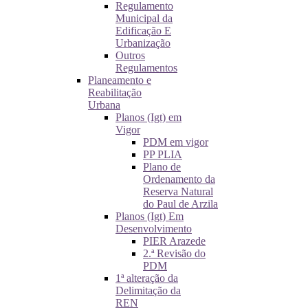
Regulamento
Municipal da
Edificação E
Urbanização
Outros
Regulamentos
Planeamento e
Reabilitação
Urbana
Planos (Igt) em
Vigor
PDM em vigor
PP PLIA
Plano de
Ordenamento da
Reserva Natural
do Paul de Arzila
Planos (Igt) Em
Desenvolvimento
PIER Arazede
2.ª Revisão do
PDM
1ª alteração da
Delimitação da
REN