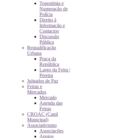
Toponímia e
Numeração de
Polícia
Direito à
Informação e
Contactos
Discussão
Pública
Requalificação
Urbana
Praça da
República
Largo da Feira |
Pereira
Julgados de Paz
Feiras e
Mercados
Mercado
Agenda das
Feiras
CROAC (Canil
Municipal)
Associativismo
Associações
Apoios