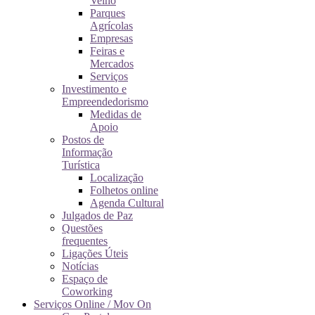
Velho
Parques
Agrícolas
Empresas
Feiras e
Mercados
Serviços
Investimento e
Empreendedorismo
Medidas de
Apoio
Postos de
Informação
Turística
Localização
Folhetos online
Agenda Cultural
Julgados de Paz
Questões
frequentes
Ligações Úteis
Notícias
Espaço de
Coworking
Serviços Online / Mov On