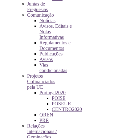
Juntas de
Freguesias
Comunicação
Notícias
Avisos, Editais e
Notas
Informativas
Regulamentos e
Documentos
Publicações
Avisos
Vias
condicionadas
Projetos
Cofinanciados
pela UE
Portugal2020
POISE
POSEUR
CENTRO2020
QREN
PRR
Relações
Internacionais /
Geminações