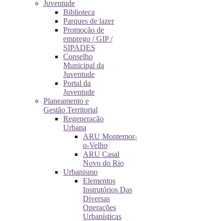
Juventude
Biblioteca
Parques de lazer
Promoção de
emprego / GIP /
SIPADES
Conselho
Municipal da
Juventude
Portal da
Juventude
Planeamento e
Gestão Territorial
Regeneração
Urbana
ARU Montemor-
o-Velho
ARU Casal
Novo do Rio
Urbanismo
Elementos
Instrutórios Das
Diversas
Operações
Urbanísticas