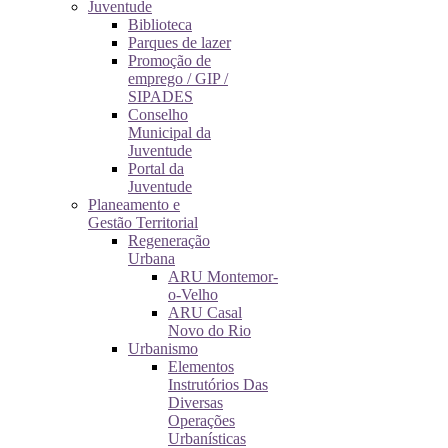
Juventude
Biblioteca
Parques de lazer
Promoção de
emprego / GIP /
SIPADES
Conselho
Municipal da
Juventude
Portal da
Juventude
Planeamento e
Gestão Territorial
Regeneração
Urbana
ARU Montemor-
o-Velho
ARU Casal
Novo do Rio
Urbanismo
Elementos
Instrutórios Das
Diversas
Operações
Urbanísticas