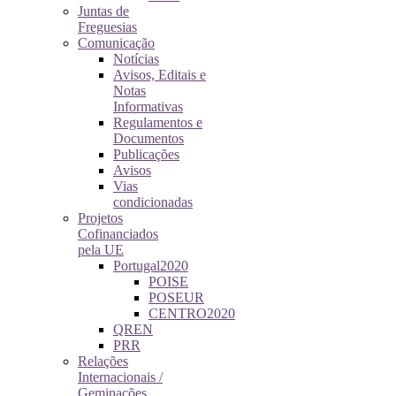
Juntas de
Freguesias
Comunicação
Notícias
Avisos, Editais e
Notas
Informativas
Regulamentos e
Documentos
Publicações
Avisos
Vias
condicionadas
Projetos
Cofinanciados
pela UE
Portugal2020
POISE
POSEUR
CENTRO2020
QREN
PRR
Relações
Internacionais /
Geminações