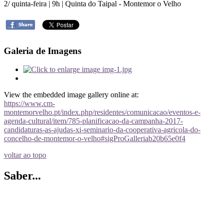
2/ quinta-feira | 9h | Quinta do Taipal - Montemor o Velho
Galeria de Imagens
View the embedded image gallery online at:
https://www.cm-
montemorvelho.pt/index.php/residentes/comunicacao/eventos-e-
agenda-cultural/item/785-planificacao-da-campanha-2017-
candidaturas-as-ajudas-xi-seminario-da-cooperativa-agricola-do-
concelho-de-montemor-o-velho#sigProGalleriab20b65e0f4
voltar ao topo
Saber...