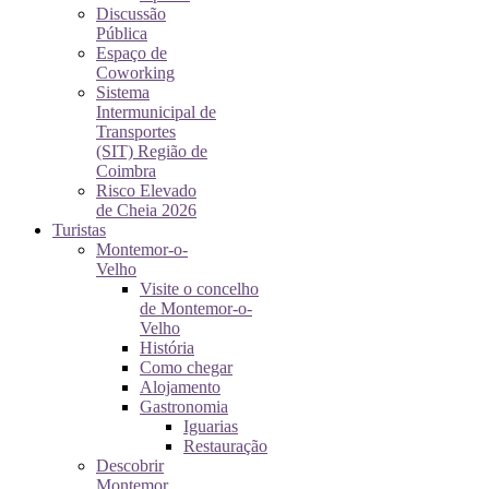
Discussão
Pública
Espaço de
Coworking
Sistema
Intermunicipal de
Transportes
(SIT) Região de
Coimbra
Risco Elevado
de Cheia 2026
Turistas
Montemor-o-
Velho
Visite o concelho
de Montemor-o-
Velho
História
Como chegar
Alojamento
Gastronomia
Iguarias
Restauração
Descobrir
Montemor