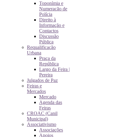
Toponímia e
Numeração de
Polícia
Direito à
Informação e
Contactos
Discussão
Pública
Requalificação
Urbana
Praça da
República
Largo da Feira |
Pereira
Julgados de Paz
Feiras e
Mercados
Mercado
Agenda das
Feiras
CROAC (Canil
Municipal)
Associativismo
Associações
Apoios