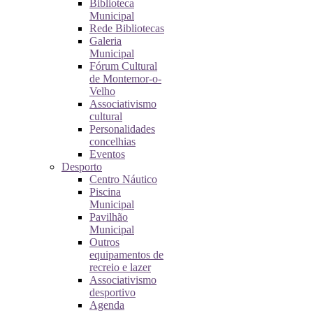
Biblioteca
Municipal
Rede Bibliotecas
Galeria
Municipal
Fórum Cultural
de Montemor-o-
Velho
Associativismo
cultural
Personalidades
concelhias
Eventos
Desporto
Centro Náutico
Piscina
Municipal
Pavilhão
Municipal
Outros
equipamentos de
recreio e lazer
Associativismo
desportivo
Agenda