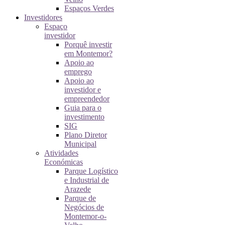
Espaços Verdes
Investidores
Espaço
investidor
Porquê investir
em Montemor?
Apoio ao
emprego
Apoio ao
investidor e
empreendedor
Guia para o
investimento
SIG
Plano Diretor
Municipal
Atividades
Económicas
Parque Logístico
e Industrial de
Arazede
Parque de
Negócios de
Montemor-o-