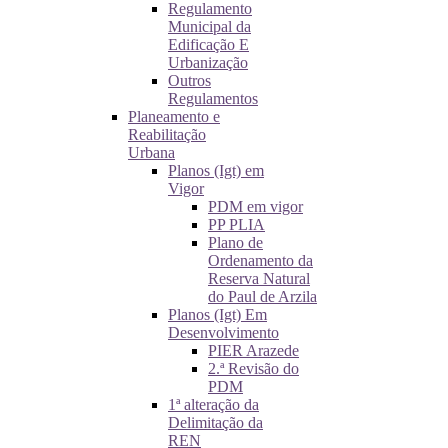
Regulamento
Municipal da
Edificação E
Urbanização
Outros
Regulamentos
Planeamento e
Reabilitação
Urbana
Planos (Igt) em
Vigor
PDM em vigor
PP PLIA
Plano de
Ordenamento da
Reserva Natural
do Paul de Arzila
Planos (Igt) Em
Desenvolvimento
PIER Arazede
2.ª Revisão do
PDM
1ª alteração da
Delimitação da
REN