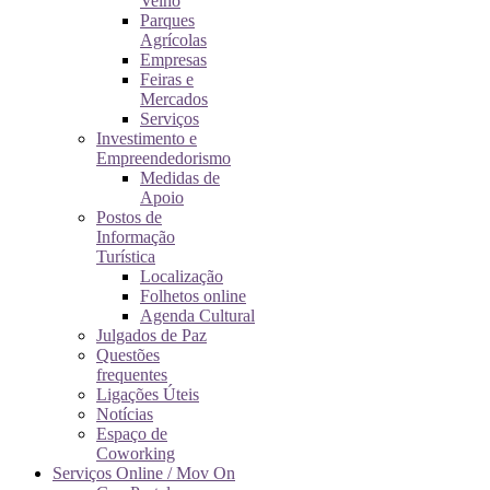
Velho
Parques
Agrícolas
Empresas
Feiras e
Mercados
Serviços
Investimento e
Empreendedorismo
Medidas de
Apoio
Postos de
Informação
Turística
Localização
Folhetos online
Agenda Cultural
Julgados de Paz
Questões
frequentes
Ligações Úteis
Notícias
Espaço de
Coworking
Serviços Online / Mov On