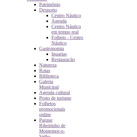
Património
Desporto
Centro Náutico
Agenda
Centro Náutico
em tempo real
Folheto - Centro
Náutico
Gastronomia
Iguarias
Restauração
Natureza
Rotas
Biblioteca
Galeria
Municipal
Agenda cultural
Posto de turismo
Folhetos
promocionais
online
Parque
Ribeirinho de
Montemor-o-
Velho