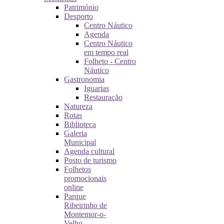
Património
Desporto
Centro Náutico
Agenda
Centro Náutico
em tempo real
Folheto - Centro
Náutico
Gastronomia
Iguarias
Restauração
Natureza
Rotas
Biblioteca
Galeria
Municipal
Agenda cultural
Posto de turismo
Folhetos
promocionais
online
Parque
Ribeirinho de
Montemor-o-
Velho