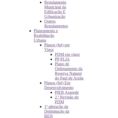
Regulamento
Municipal da
Edificação E
Urbanização
Outros
Regulamentos
Planeamento e
Reabilitação
Urbana
Planos (Igt) em
Vigor
PDM em vigor
PP PLIA
Plano de
Ordenamento da
Reserva Natural
do Paul de Arzila
Planos (Igt) Em
Desenvolvimento
PIER Arazede
2.ª Revisão do
PDM
1ª alteração da
Delimitação da
REN