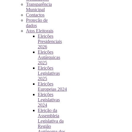
Transparência
Municipal
Contactos
Proteção de
dados
Atos Eleitorais
Eleições
Presidenciais
2026
Eleições
Autárquicas
2025
Eleições
Legislativas
2025
Eleições
Europeias 2024
Eleições
Legislativas
2024
Eleição da
Assembleia
Legislativa da
Região
Autónoma dos