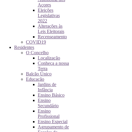
Açores
Eleições
Legislativas
2022
Alterações às
Leis Eleitorais
Recenseamento
COVID19
Residentes
O Concelho
Localização
Conheça a nossa
Terra
Balcão Único
Educação
Jardins de
Infância
Ensino Básico
Ensino
Secundário
Ensino
Profissional
Ensino Especial
Agrupamento de