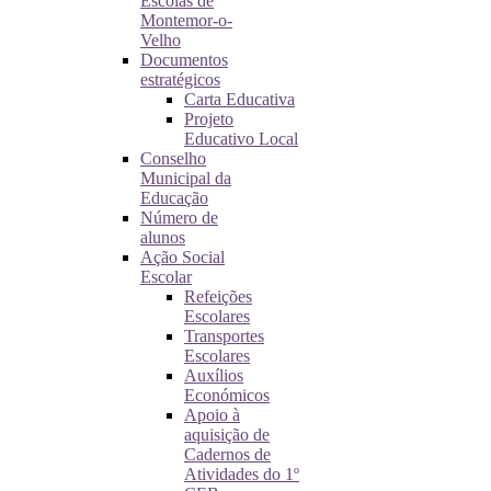
Escolas de
Montemor-o-
Velho
Documentos
estratégicos
Carta Educativa
Projeto
Educativo Local
Conselho
Municipal da
Educação
Número de
alunos
Ação Social
Escolar
Refeições
Escolares
Transportes
Escolares
Auxílios
Económicos
Apoio à
aquisição de
Cadernos de
Atividades do 1º