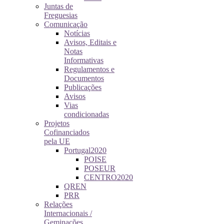
Juntas de
Freguesias
Comunicação
Notícias
Avisos, Editais e
Notas
Informativas
Regulamentos e
Documentos
Publicações
Avisos
Vias
condicionadas
Projetos
Cofinanciados
pela UE
Portugal2020
POISE
POSEUR
CENTRO2020
QREN
PRR
Relações
Internacionais /
Geminações