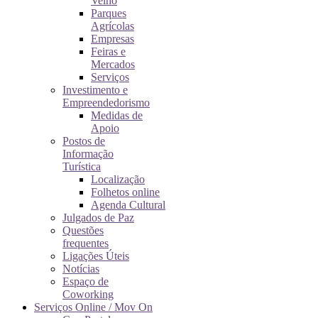
Velho
Parques
Agrícolas
Empresas
Feiras e
Mercados
Serviços
Investimento e
Empreendedorismo
Medidas de
Apoio
Postos de
Informação
Turística
Localização
Folhetos online
Agenda Cultural
Julgados de Paz
Questões
frequentes
Ligações Úteis
Notícias
Espaço de
Coworking
Serviços Online / Mov On