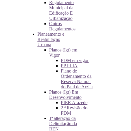
Regulamento
Municipal da
Edificação E
Urbanização
Outros
Regulamentos
Planeamento e
Reabilitação
Urbana
Planos (Igt) em
Vigor
PDM em vigor
PP PLIA
Plano de
Ordenamento da
Reserva Natural
do Paul de Arzila
Planos (Igt) Em
Desenvolvimento
PIER Arazede
2.ª Revisão do
PDM
1ª alteração da
Delimitação da
REN