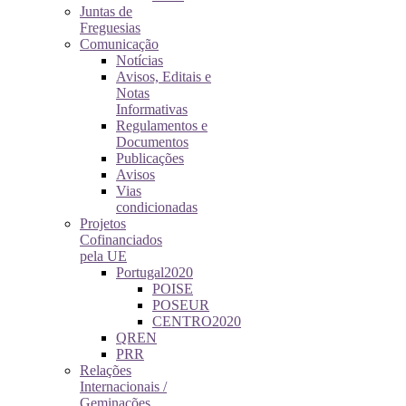
Juntas de
Freguesias
Comunicação
Notícias
Avisos, Editais e
Notas
Informativas
Regulamentos e
Documentos
Publicações
Avisos
Vias
condicionadas
Projetos
Cofinanciados
pela UE
Portugal2020
POISE
POSEUR
CENTRO2020
QREN
PRR
Relações
Internacionais /
Geminações