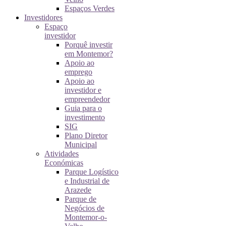
Espaços Verdes
Investidores
Espaço
investidor
Porquê investir
em Montemor?
Apoio ao
emprego
Apoio ao
investidor e
empreendedor
Guia para o
investimento
SIG
Plano Diretor
Municipal
Atividades
Económicas
Parque Logístico
e Industrial de
Arazede
Parque de
Negócios de
Montemor-o-