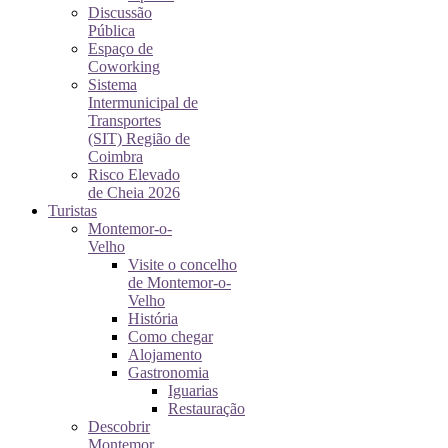
Discussão
Pública
Espaço de
Coworking
Sistema
Intermunicipal de
Transportes
(SIT) Região de
Coimbra
Risco Elevado
de Cheia 2026
Turistas
Montemor-o-
Velho
Visite o concelho
de Montemor-o-
Velho
História
Como chegar
Alojamento
Gastronomia
Iguarias
Restauração
Descobrir
Montemor