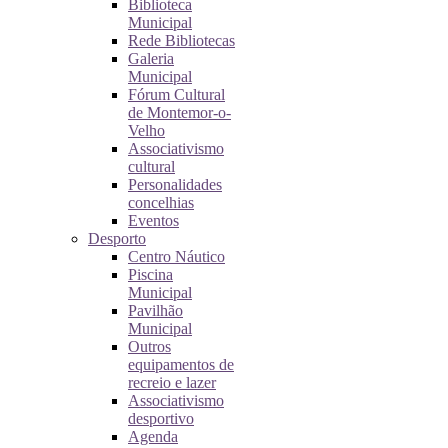
Biblioteca
Municipal
Rede Bibliotecas
Galeria
Municipal
Fórum Cultural
de Montemor-o-
Velho
Associativismo
cultural
Personalidades
concelhias
Eventos
Desporto
Centro Náutico
Piscina
Municipal
Pavilhão
Municipal
Outros
equipamentos de
recreio e lazer
Associativismo
desportivo
Agenda