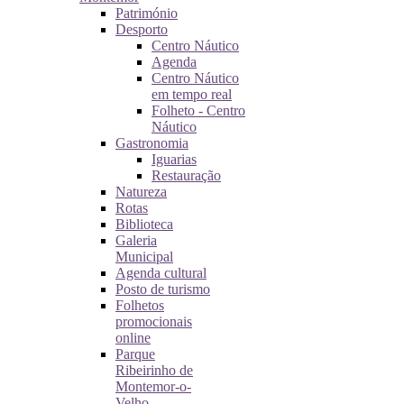
Património
Desporto
Centro Náutico
Agenda
Centro Náutico
em tempo real
Folheto - Centro
Náutico
Gastronomia
Iguarias
Restauração
Natureza
Rotas
Biblioteca
Galeria
Municipal
Agenda cultural
Posto de turismo
Folhetos
promocionais
online
Parque
Ribeirinho de
Montemor-o-
Velho