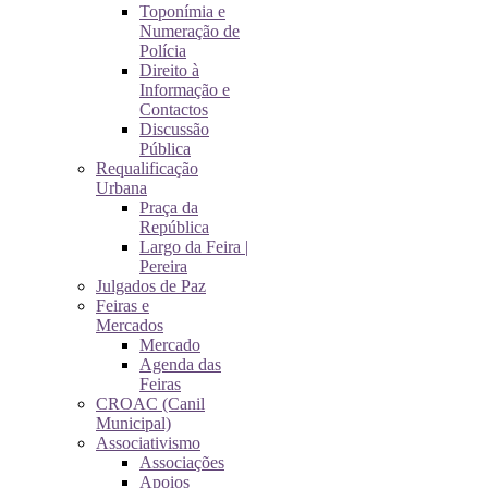
Toponímia e
Numeração de
Polícia
Direito à
Informação e
Contactos
Discussão
Pública
Requalificação
Urbana
Praça da
República
Largo da Feira |
Pereira
Julgados de Paz
Feiras e
Mercados
Mercado
Agenda das
Feiras
CROAC (Canil
Municipal)
Associativismo
Associações
Apoios