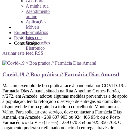
Geo Portal
A minha rua
Atendimento
online
Aplicações
Móveis
Formulários
Entrada
Livro de
Residentes
Reclamações
Comunicação
Eletrónico
Assinar este feed RSS
Covid-19 // Boa prática // Farmácia Dias Amaral
Mais um exemplo de boa prática face à pandemia por COVID-19: a
Farmácia Dias Amaral, situada na Rua Angelino Gomes Ferrão,
nº272, em Arazede, adotou algumas medidas preventivas e de apoio
à população, tendo reforçado o serviço de entregas ao domicílio,
disponível de forma gratuita a todo o concelho de Montemor-o-
Velho. Para solicitar este serviço, deve contactar a Farmácia Dias
Amaral, em Arazede - 239 607 903 ou 924 406 954; ou o Posto
Farmacêutico do Viso (Liceia) - 239 070 854 ou 925 356 763. O
pagamento poderá ser efetuado no acto da entrega através do