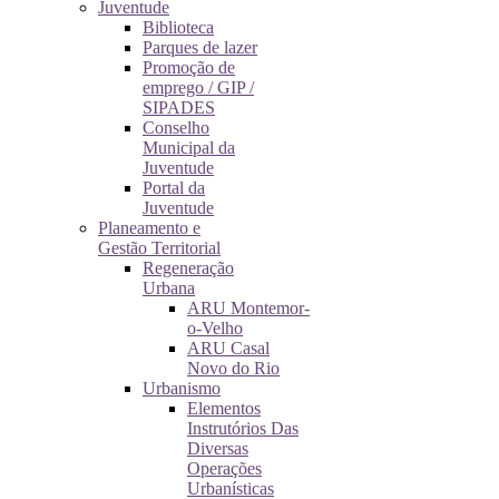
Juventude
Biblioteca
Parques de lazer
Promoção de
emprego / GIP /
SIPADES
Conselho
Municipal da
Juventude
Portal da
Juventude
Planeamento e
Gestão Territorial
Regeneração
Urbana
ARU Montemor-
o-Velho
ARU Casal
Novo do Rio
Urbanismo
Elementos
Instrutórios Das
Diversas
Operações
Urbanísticas