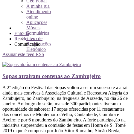
Geo Portal
A minha rua
Atendimento
online
Aplicações
Móveis
Formulários
Entrada
Livro de
Residentes
Reclamações
Comunicação
Eletrónico
Assinar este feed RSS
Sopas atraíram centenas ao Zambujeiro
A 2ª edição do Festival das Sopas voltou a ser um sucesso e a atrair
ainda mais convivas à Associação Cultural e Recreativa Alegria do
Zambujeiro, no Zambujeiro, na freguesia de Arazede, no dia 26 de
janeiro. Ao longo do serão, mais de 300 participantes tiveram a
oportunidade de saborear 17 sopas oferecidas por 11 restaurantes
dos concelhos de Montemor-o-Velho, Cantanhede, Coimbra e
Aveiro; e por 6 moradores do Zambujeiro. A forte participação na
iniciativa surpreendeu a comissão de festas em Honra de S. Tomé
2019 e que é composta por João Vítor Ramalho, Simão Breda,