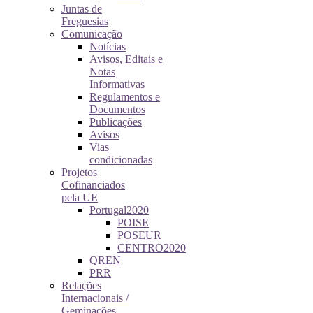
Juntas de
Freguesias
Comunicação
Notícias
Avisos, Editais e
Notas
Informativas
Regulamentos e
Documentos
Publicações
Avisos
Vias
condicionadas
Projetos
Cofinanciados
pela UE
Portugal2020
POISE
POSEUR
CENTRO2020
QREN
PRR
Relações
Internacionais /
Geminações