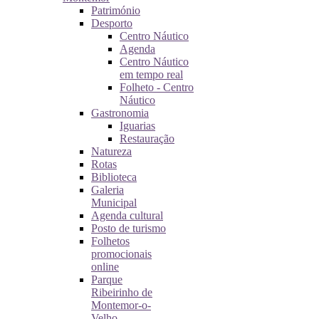
Património
Desporto
Centro Náutico
Agenda
Centro Náutico
em tempo real
Folheto - Centro
Náutico
Gastronomia
Iguarias
Restauração
Natureza
Rotas
Biblioteca
Galeria
Municipal
Agenda cultural
Posto de turismo
Folhetos
promocionais
online
Parque
Ribeirinho de
Montemor-o-
Velho