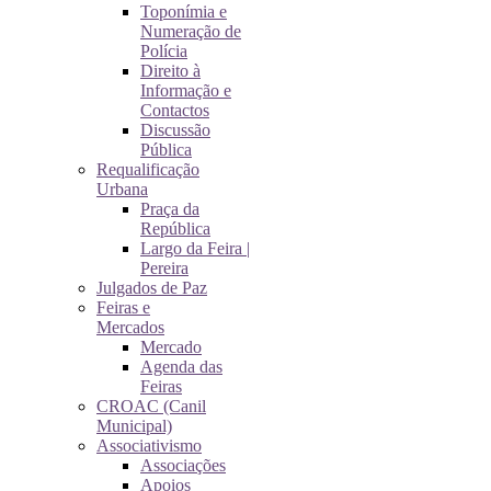
Toponímia e
Numeração de
Polícia
Direito à
Informação e
Contactos
Discussão
Pública
Requalificação
Urbana
Praça da
República
Largo da Feira |
Pereira
Julgados de Paz
Feiras e
Mercados
Mercado
Agenda das
Feiras
CROAC (Canil
Municipal)
Associativismo
Associações
Apoios