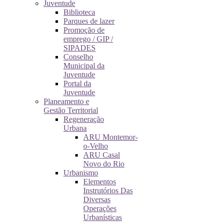
Juventude
Biblioteca
Parques de lazer
Promoção de
emprego / GIP /
SIPADES
Conselho
Municipal da
Juventude
Portal da
Juventude
Planeamento e
Gestão Territorial
Regeneração
Urbana
ARU Montemor-
o-Velho
ARU Casal
Novo do Rio
Urbanismo
Elementos
Instrutórios Das
Diversas
Operações
Urbanísticas