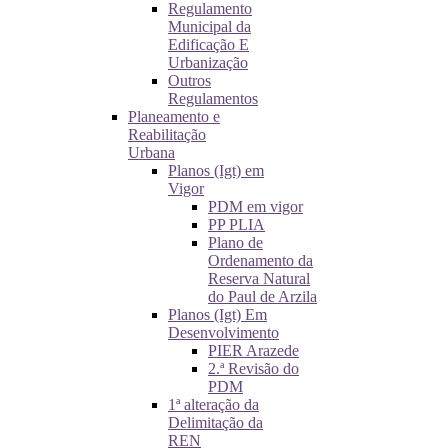
Regulamento
Municipal da
Edificação E
Urbanização
Outros
Regulamentos
Planeamento e
Reabilitação
Urbana
Planos (Igt) em
Vigor
PDM em vigor
PP PLIA
Plano de
Ordenamento da
Reserva Natural
do Paul de Arzila
Planos (Igt) Em
Desenvolvimento
PIER Arazede
2.ª Revisão do
PDM
1ª alteração da
Delimitação da
REN