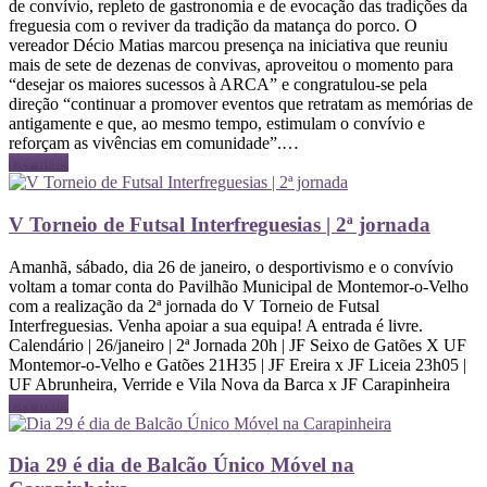
de convívio, repleto de gastronomia e de evocação das tradições da
freguesia com o reviver da tradição da matança do porco. O
vereador Décio Matias marcou presença na iniciativa que reuniu
mais de sete de dezenas de convivas, aproveitou o momento para
“desejar os maiores sucessos à ARCA” e congratulou-se pela
direção “continuar a promover eventos que retratam as memórias de
antigamente e que, ao mesmo tempo, estimulam o convívio e
reforçam as vivências em comunidade”.…
Ler mais
V Torneio de Futsal Interfreguesias | 2ª jornada
Amanhã, sábado, dia 26 de janeiro, o desportivismo e o convívio
voltam a tomar conta do Pavilhão Municipal de Montemor-o-Velho
com a realização da 2ª jornada do V Torneio de Futsal
Interfreguesias. Venha apoiar a sua equipa! A entrada é livre.
Calendário | 26/janeiro | 2ª Jornada 20h | JF Seixo de Gatões X UF
Montemor-o-Velho e Gatões 21H35 | JF Ereira x JF Liceia 23h05 |
UF Abrunheira, Verride e Vila Nova da Barca x JF Carapinheira
Ler mais
Dia 29 é dia de Balcão Único Móvel na