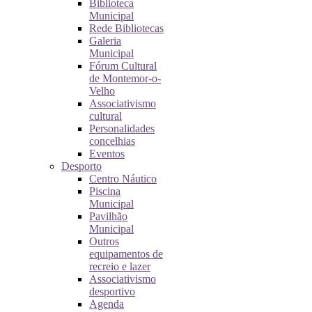
Biblioteca
Municipal
Rede Bibliotecas
Galeria
Municipal
Fórum Cultural
de Montemor-o-
Velho
Associativismo
cultural
Personalidades
concelhias
Eventos
Desporto
Centro Náutico
Piscina
Municipal
Pavilhão
Municipal
Outros
equipamentos de
recreio e lazer
Associativismo
desportivo
Agenda