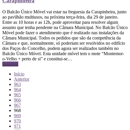
Carapinheira
O Balcão Único Móvel vai estar na freguesia da Carapinheira, junto
ao pavilhão multiusos, na próxima terça-feira, dia 29 de janeiro.
Entre as 10 horas e as 12h, pode aproveitar para resolver algum
assunto que tenha pendente na Câmara Municipal. No Balcão Único
Móvel pode fazer o atendimento que é realizado nas instalações da
Câmara Municipal. Todos os pedidos que são da competência da
Câmara e que, normalmente, só poderiam ser resolvidos no edifício
dos Paços do Concelho, podem agora ser realizados também no
Balcão Único Móvel. Esta unidade móvel tem o mote “Montemor-
o-Velho + perto de si” e constitui-se…
Ler mais
Início
Anterior
963
964
965
966
967
968
969
970
971