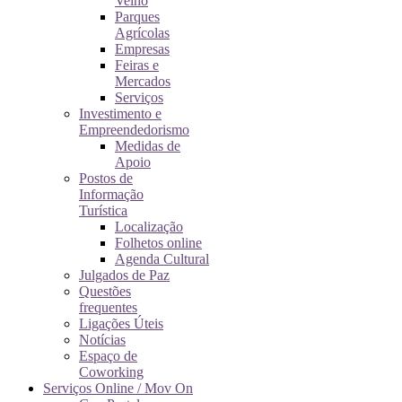
Velho
Parques
Agrícolas
Empresas
Feiras e
Mercados
Serviços
Investimento e
Empreendedorismo
Medidas de
Apoio
Postos de
Informação
Turística
Localização
Folhetos online
Agenda Cultural
Julgados de Paz
Questões
frequentes
Ligações Úteis
Notícias
Espaço de
Coworking
Serviços Online / Mov On