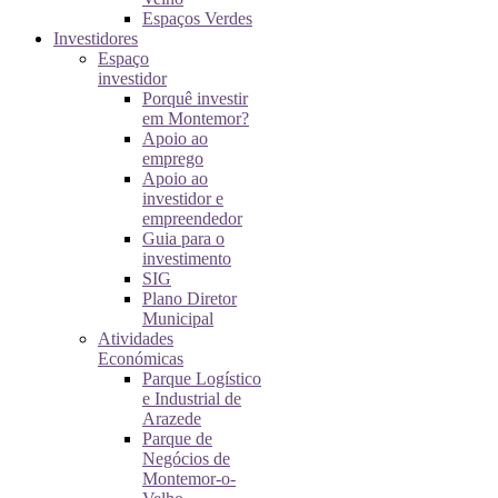
Espaços Verdes
Investidores
Espaço
investidor
Porquê investir
em Montemor?
Apoio ao
emprego
Apoio ao
investidor e
empreendedor
Guia para o
investimento
SIG
Plano Diretor
Municipal
Atividades
Económicas
Parque Logístico
e Industrial de
Arazede
Parque de
Negócios de
Montemor-o-