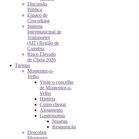
Discussão
Pública
Espaço de
Coworking
Sistema
Intermunicipal de
Transportes
(SIT) Região de
Coimbra
Risco Elevado
de Cheia 2026
Turistas
Montemor-o-
Velho
Visite o concelho
de Montemor-o-
Velho
História
Como chegar
Alojamento
Gastronomia
Iguarias
Restauração
Descobrir
Montemor