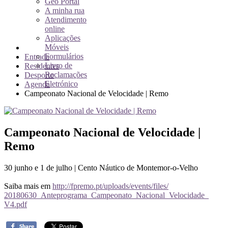
Geo Portal
A minha rua
Atendimento
online
Aplicações
Móveis
Formulários
Entrada
Livro de
Residentes
Reclamações
Desporto
Eletrónico
Agenda
Campeonato Nacional de Velocidade | Remo
Campeonato Nacional de Velocidade |
Remo
30 junho e 1 de julho | Cento Náutico de Montemor-o-Velho
Saiba mais em
http://fpremo.pt/uploads/
events/files/
20180630_Anteprograma_Campe
onato_Nacional_Velocidade_
V4.pdf