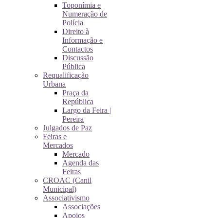
Toponímia e
Numeração de
Polícia
Direito à
Informação e
Contactos
Discussão
Pública
Requalificação
Urbana
Praça da
República
Largo da Feira |
Pereira
Julgados de Paz
Feiras e
Mercados
Mercado
Agenda das
Feiras
CROAC (Canil
Municipal)
Associativismo
Associações
Apoios