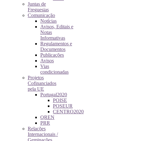
Juntas de
Freguesias
Comunicação
Notícias
Avisos, Editais e
Notas
Informativas
Regulamentos e
Documentos
Publicações
Avisos
Vias
condicionadas
Projetos
Cofinanciados
pela UE
Portugal2020
POISE
POSEUR
CENTRO2020
QREN
PRR
Relações
Internacionais /
Geminações