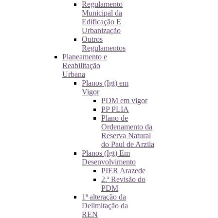
Regulamento
Municipal da
Edificação E
Urbanização
Outros
Regulamentos
Planeamento e
Reabilitação
Urbana
Planos (Igt) em
Vigor
PDM em vigor
PP PLIA
Plano de
Ordenamento da
Reserva Natural
do Paul de Arzila
Planos (Igt) Em
Desenvolvimento
PIER Arazede
2.ª Revisão do
PDM
1ª alteração da
Delimitação da
REN