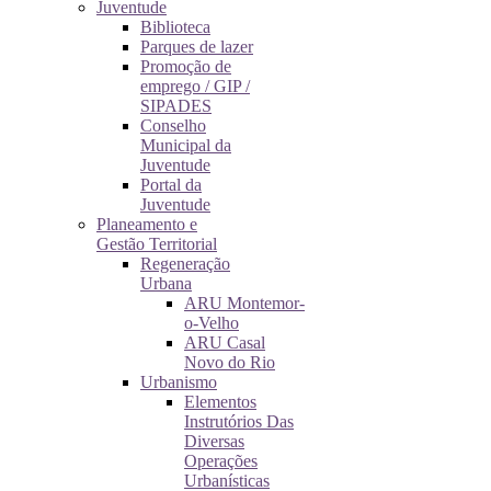
Juventude
Biblioteca
Parques de lazer
Promoção de
emprego / GIP /
SIPADES
Conselho
Municipal da
Juventude
Portal da
Juventude
Planeamento e
Gestão Territorial
Regeneração
Urbana
ARU Montemor-
o-Velho
ARU Casal
Novo do Rio
Urbanismo
Elementos
Instrutórios Das
Diversas
Operações
Urbanísticas