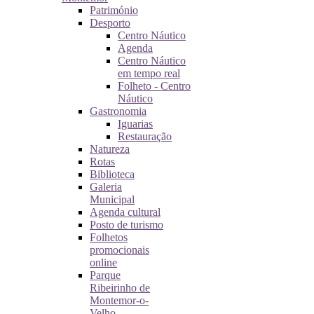
Património
Desporto
Centro Náutico
Agenda
Centro Náutico
em tempo real
Folheto - Centro
Náutico
Gastronomia
Iguarias
Restauração
Natureza
Rotas
Biblioteca
Galeria
Municipal
Agenda cultural
Posto de turismo
Folhetos
promocionais
online
Parque
Ribeirinho de
Montemor-o-
Velho