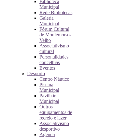
Biblioteca
Municipal
Rede Bibliotecas
Galeria
Municipal
Fórum Cultural
de Montemor-o-
Velho
Associativismo
cultural
Personalidades
concelhias
Eventos
Desporto
Centro Náutico
Piscina
Municipal
Pavilhão
Municipal
Outros
equipamentos de
recreio e lazer
Associativismo
desportivo
Agenda