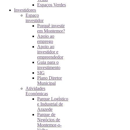
Espaços Verdes
Investidores
Espaço
investidor
Porquê investir
em Montemor?
Apoio ao
emprego
Apoio ao
investidor e
empreendedor
Guia para o
investimento
SIG
Plano Diretor
Municipal
Atividades
Económicas
Parque Logístico
e Industrial de
Arazede
Parque de
Negócios de
Montemor-o-