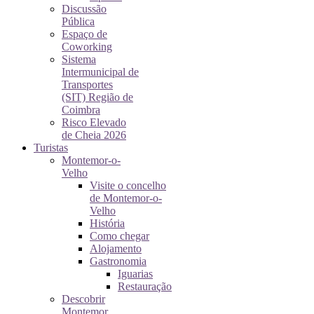
Discussão
Pública
Espaço de
Coworking
Sistema
Intermunicipal de
Transportes
(SIT) Região de
Coimbra
Risco Elevado
de Cheia 2026
Turistas
Montemor-o-
Velho
Visite o concelho
de Montemor-o-
Velho
História
Como chegar
Alojamento
Gastronomia
Iguarias
Restauração
Descobrir
Montemor