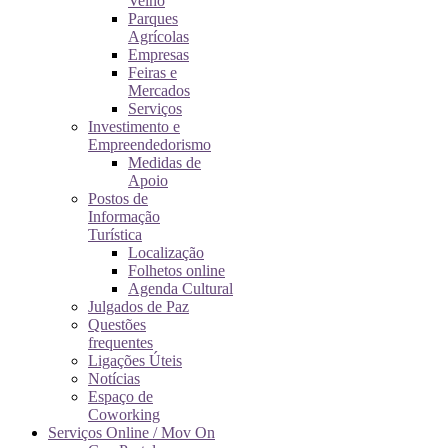
Velho
Parques
Agrícolas
Empresas
Feiras e
Mercados
Serviços
Investimento e
Empreendedorismo
Medidas de
Apoio
Postos de
Informação
Turística
Localização
Folhetos online
Agenda Cultural
Julgados de Paz
Questões
frequentes
Ligações Úteis
Notícias
Espaço de
Coworking
Serviços Online / Mov On