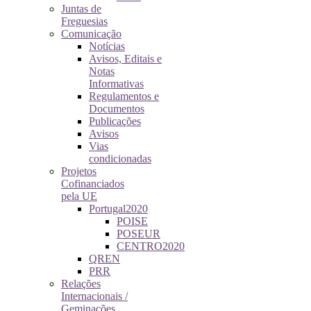
Juntas de
Freguesias
Comunicação
Notícias
Avisos, Editais e
Notas
Informativas
Regulamentos e
Documentos
Publicações
Avisos
Vias
condicionadas
Projetos
Cofinanciados
pela UE
Portugal2020
POISE
POSEUR
CENTRO2020
QREN
PRR
Relações
Internacionais /
Geminações