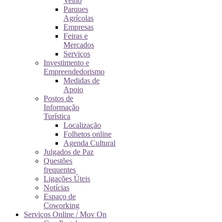
Velho
Parques
Agrícolas
Empresas
Feiras e
Mercados
Serviços
Investimento e
Empreendedorismo
Medidas de
Apoio
Postos de
Informação
Turística
Localização
Folhetos online
Agenda Cultural
Julgados de Paz
Questões
frequentes
Ligações Úteis
Notícias
Espaço de
Coworking
Serviços Online / Mov On