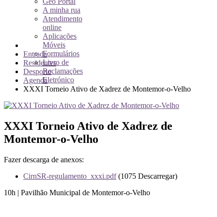
Geo Portal
A minha rua
Atendimento
online
Aplicações
Móveis
Formulários
Entrada
Livro de
Residentes
Reclamações
Desporto
Eletrónico
Agenda
XXXI Torneio Ativo de Xadrez de Montemor-o-Velho
XXXI Torneio Ativo de Xadrez de
Montemor-o-Velho
Fazer descarga de anexos:
CirnSR-regulamento_xxxi.pdf
(1075 Descarregar)
10h | Pavilhão Municipal de Montemor-o-Velho