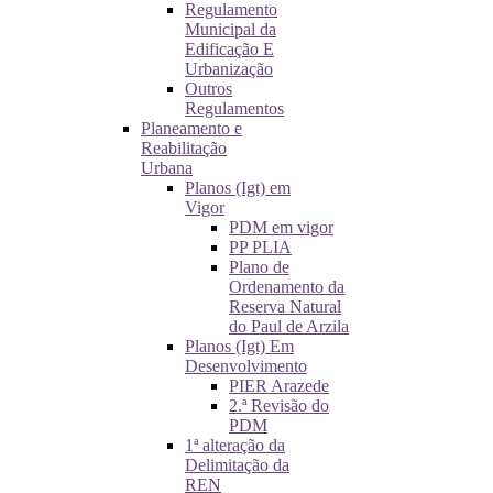
Regulamento
Municipal da
Edificação E
Urbanização
Outros
Regulamentos
Planeamento e
Reabilitação
Urbana
Planos (Igt) em
Vigor
PDM em vigor
PP PLIA
Plano de
Ordenamento da
Reserva Natural
do Paul de Arzila
Planos (Igt) Em
Desenvolvimento
PIER Arazede
2.ª Revisão do
PDM
1ª alteração da
Delimitação da
REN