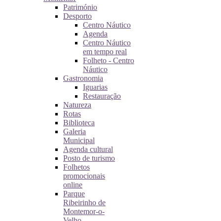
Património
Desporto
Centro Náutico
Agenda
Centro Náutico
em tempo real
Folheto - Centro
Náutico
Gastronomia
Iguarias
Restauração
Natureza
Rotas
Biblioteca
Galeria
Municipal
Agenda cultural
Posto de turismo
Folhetos
promocionais
online
Parque
Ribeirinho de
Montemor-o-
Velho