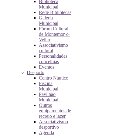
Biblioteca
Municipal
Rede Bibliotecas
Galeria
Municipal
Fórum Cultural
de Montemor-o-
Velho
Associativismo
cultural
Personalidades
concelhias
Eventos
Desporto
Centro Náutico
Piscina
Municipal
Pavilhão
Municipal
Outros
equipamentos de
recreio e lazer
Associativismo
desportivo
Agenda