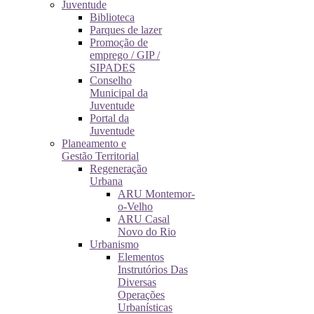
Juventude
Biblioteca
Parques de lazer
Promoção de
emprego / GIP /
SIPADES
Conselho
Municipal da
Juventude
Portal da
Juventude
Planeamento e
Gestão Territorial
Regeneração
Urbana
ARU Montemor-
o-Velho
ARU Casal
Novo do Rio
Urbanismo
Elementos
Instrutórios Das
Diversas
Operações
Urbanísticas