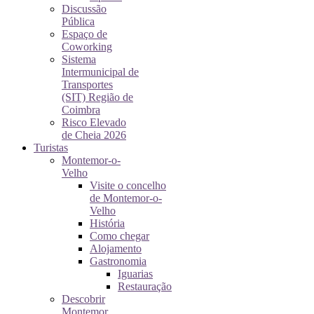
Discussão
Pública
Espaço de
Coworking
Sistema
Intermunicipal de
Transportes
(SIT) Região de
Coimbra
Risco Elevado
de Cheia 2026
Turistas
Montemor-o-
Velho
Visite o concelho
de Montemor-o-
Velho
História
Como chegar
Alojamento
Gastronomia
Iguarias
Restauração
Descobrir
Montemor