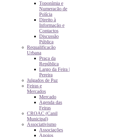
Toponímia e
Numeração de
Polícia
Direito à
Informação e
Contactos
Discussão
Pública
Requalificação
Urbana
Praça da
República
Largo da Feira |
Pereira
Julgados de Paz
Feiras e
Mercados
Mercado
Agenda das
Feiras
CROAC (Canil
Municipal)
Associativismo
Associações
Apoios