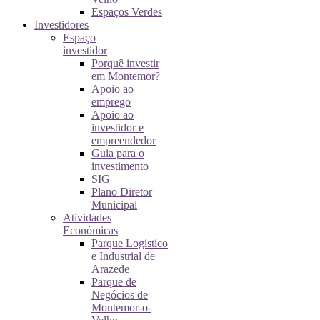
Espaços Verdes
Investidores
Espaço
investidor
Porquê investir
em Montemor?
Apoio ao
emprego
Apoio ao
investidor e
empreendedor
Guia para o
investimento
SIG
Plano Diretor
Municipal
Atividades
Económicas
Parque Logístico
e Industrial de
Arazede
Parque de
Negócios de
Montemor-o-