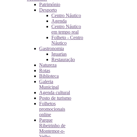
Património
Desporto
Centro Náutico
Agenda
Centro Náutico
em tempo real
Folheto - Centro
Náutico
Gastronomia
Iguarias
Restauração
Natureza
Rotas
Biblioteca
Galeria
Municipal
Agenda cultural
Posto de turismo
Folhetos
promocionais
online
Parque
Ribeirinho de
Montemor-o-
Velho