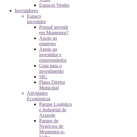
Espaços Verdes
Investidores
Espaço
investidor
Porquê investir
em Montemor?
Apoio ao
emprego
Apoio ao
investidor e
empreendedor
Guia para o
investimento
SIG
Plano Diretor
Municipal
Atividades
Económicas
Parque Logístico
e Industrial de
Arazede
Parque de
Negócios de
Montemor-o-