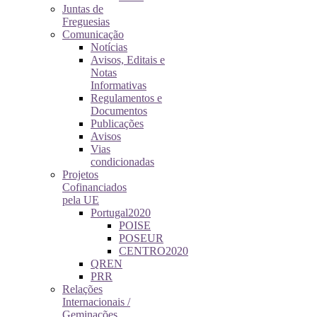
Juntas de
Freguesias
Comunicação
Notícias
Avisos, Editais e
Notas
Informativas
Regulamentos e
Documentos
Publicações
Avisos
Vias
condicionadas
Projetos
Cofinanciados
pela UE
Portugal2020
POISE
POSEUR
CENTRO2020
QREN
PRR
Relações
Internacionais /
Geminações