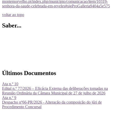
montemorvelho.pt/index.php/municipio/comunicacao/item/10319-
senhora-da-saude-celebrada-em-reveles#sigProGalleria9404a5e575
voltar ao topo
Saber...
Últimos Documentos
Ata n.º 10
Edital n.º 77/2026 – Eficácia Externa das deliberações tomadas na
Reunião Ordinária da Câmara Municipal de 27 de julho de 2026
Ata n.º 9
Despacho nº66-PR/2026 - Alteração da composição do júri de
Procedimento Concursal