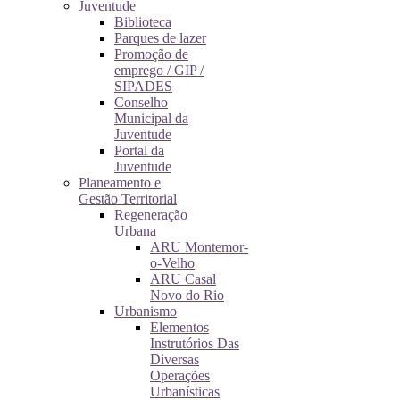
Juventude
Biblioteca
Parques de lazer
Promoção de
emprego / GIP /
SIPADES
Conselho
Municipal da
Juventude
Portal da
Juventude
Planeamento e
Gestão Territorial
Regeneração
Urbana
ARU Montemor-
o-Velho
ARU Casal
Novo do Rio
Urbanismo
Elementos
Instrutórios Das
Diversas
Operações
Urbanísticas