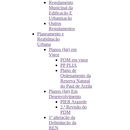
Regulamento
Municipal da
Edificação E
Urbanização
Outros
Regulamentos
Planeamento e
Reabilitação
Urbana
Planos (Igt) em
Vigor
PDM em vigor
PP PLIA
Plano de
Ordenamento da
Reserva Natural
do Paul de Arzila
Planos (Igt) Em
Desenvolvimento
PIER Arazede
2.ª Revisão do
PDM
1ª alteração da
Delimitação da
REN