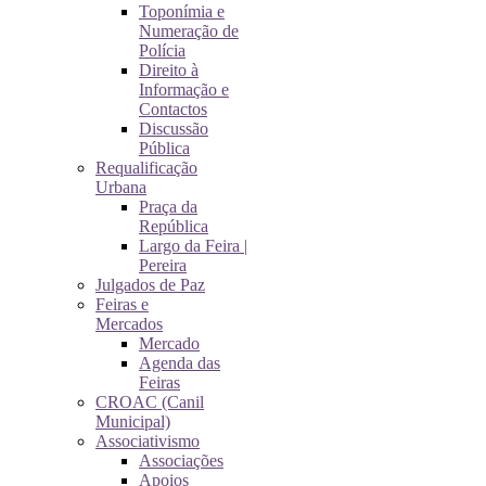
Toponímia e
Numeração de
Polícia
Direito à
Informação e
Contactos
Discussão
Pública
Requalificação
Urbana
Praça da
República
Largo da Feira |
Pereira
Julgados de Paz
Feiras e
Mercados
Mercado
Agenda das
Feiras
CROAC (Canil
Municipal)
Associativismo
Associações
Apoios