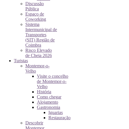
Discussão
Pública
Espaço de
Coworking
Sistema
Intermunicipal de
Transportes
(SIT) Região de
Coimbra
Risco Elevado
de Cheia 2026
Turistas
Montemor-o-
Velho
Visite o concelho
de Montemor-o-
Velho
História
Como chegar
Alojamento
Gastronomia
Iguarias
Restauração
Descobrir
Montemor