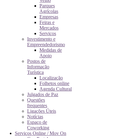
Velho
Parques
Agrícolas
Empresas
Feiras e
Mercados
Serviços
Investimento e
Empreendedorismo
Medidas de
Apoio
Postos de
Informação
Turística
Localização
Folhetos online
Agenda Cultural
Julgados de Paz
Questões
frequentes
Ligações Úteis
Notícias
Espaço de
Coworking
Serviços Online / Mov On