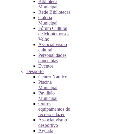
Biblioteca
Municipal
Rede Bibliotecas
Galeria
Municipal
Fórum Cultural
de Montemor-o-
Velho
Associativismo
cultural
Personalidades
concelhias
Eventos
Desporto
Centro Náutico
Piscina
Municipal
Pavilhão
Municipal
Outros
equipamentos de
recreio e lazer
Associativismo
desportivo
Agenda