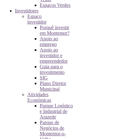
Espaços Verdes
Investidores
Espaço
investidor
Porquê investir
em Montemor?
Apoio ao
emprego
Apoio ao
investidor e
empreendedor
Guia para o
investimento
SIG
Plano Diretor
Municipal
Atividades
Económicas
Parque Logístico
e Industrial de
Arazede
Parque de
Negócios de
Montemor-o-