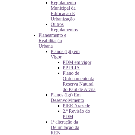
Regulamento
Municipal da
Edificação E
Urbanização
Outros
Regulamentos
Planeamento e
Reabilitação
Urbana
Planos (Igt) em
Vigor
PDM em vigor
PP PLIA
Plano de
Ordenamento da
Reserva Natural
do Paul de Arzila
Planos (Igt) Em
Desenvolvimento
PIER Arazede
2.ª Revisão do
PDM
1ª alteração da
Delimitação da
REN