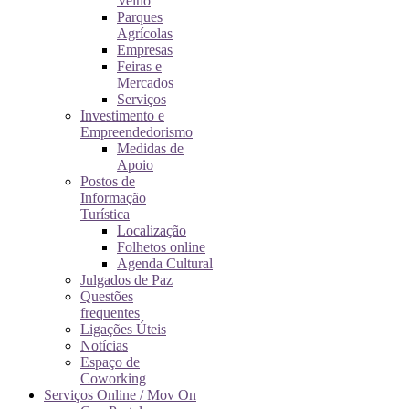
Velho
Parques
Agrícolas
Empresas
Feiras e
Mercados
Serviços
Investimento e
Empreendedorismo
Medidas de
Apoio
Postos de
Informação
Turística
Localização
Folhetos online
Agenda Cultural
Julgados de Paz
Questões
frequentes
Ligações Úteis
Notícias
Espaço de
Coworking
Serviços Online / Mov On