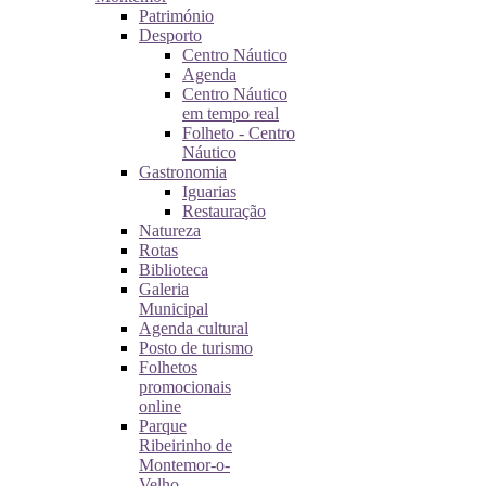
Património
Desporto
Centro Náutico
Agenda
Centro Náutico
em tempo real
Folheto - Centro
Náutico
Gastronomia
Iguarias
Restauração
Natureza
Rotas
Biblioteca
Galeria
Municipal
Agenda cultural
Posto de turismo
Folhetos
promocionais
online
Parque
Ribeirinho de
Montemor-o-
Velho