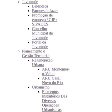
Juventude
Biblioteca
Parques de lazer
Promoção de
emprego / GIP /
SIPADES
Conselho
Municipal da
Juventude
Portal da
Juventude
Planeamento e
Gestão Territorial
Regeneração
Urbana
ARU Montemor-
o-Velho
ARU Casal
Novo do Rio
Urbanismo
Elementos
Instrutórios Das
Diversas
Operações
Urbanísticas