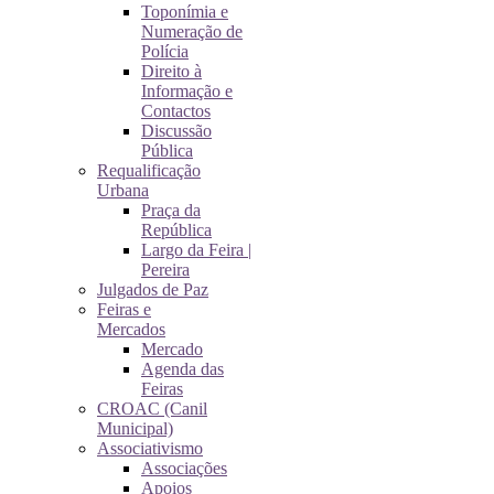
Toponímia e
Numeração de
Polícia
Direito à
Informação e
Contactos
Discussão
Pública
Requalificação
Urbana
Praça da
República
Largo da Feira |
Pereira
Julgados de Paz
Feiras e
Mercados
Mercado
Agenda das
Feiras
CROAC (Canil
Municipal)
Associativismo
Associações
Apoios