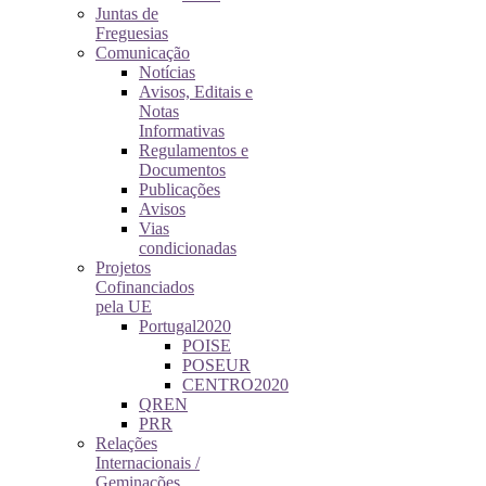
Juntas de
Freguesias
Comunicação
Notícias
Avisos, Editais e
Notas
Informativas
Regulamentos e
Documentos
Publicações
Avisos
Vias
condicionadas
Projetos
Cofinanciados
pela UE
Portugal2020
POISE
POSEUR
CENTRO2020
QREN
PRR
Relações
Internacionais /
Geminações