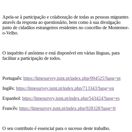
Apela-se à participação e colaboração de todas as pessoas migrantes
através da resposta ao questionário, bem como à sua divulgação
junto de cidadãos estrangeiros residentes no concelho de Montemor-
o-Velho.
O inquérito é anónimo e está disponível em várias línguas, para
facilitar a participação de todos.
Português:
https://limesurvey.ismt.pt/index.php/994525?lang=pt
Inglês:
https://limesurvey.ismt.pt/index.php/713343?lang=en
Espanhol:
https://limesurvey.ismt.pt/index.php/543424?lang=es
Francês:
https://limesurvey.ismt.pt/index.php/928328?lang=fr
O seu contributo é essencial para o sucesso deste trabalho.