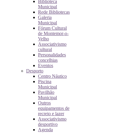
Biblioteca
Municipal
Rede Bibliotecas
Galeria
Municipal
Fórum Cultural
de Montemor-o-
Velho
Associativismo
cultural
Personalidades
concelhias
Eventos
Desporto
Centro Náutico
Piscina
Municipal
Pavilhão
Municipal
Outros
equipamentos de
recreio e lazer
Associativismo
desportivo
Agenda