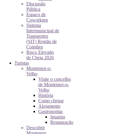
Discussão
Pública
Espaço de
Coworking
Sistema
Intermunicipal de
Transportes
(SIT) Região de
Coimbra
Risco Elevado
de Cheia 2026
Turistas
Montemor-o-
Velho
Visite o concelho
de Montemor-o-
Velho
História
Como chegar
Alojamento
Gastronomia
Iguarias
Restauração
Descobrir
Montemor