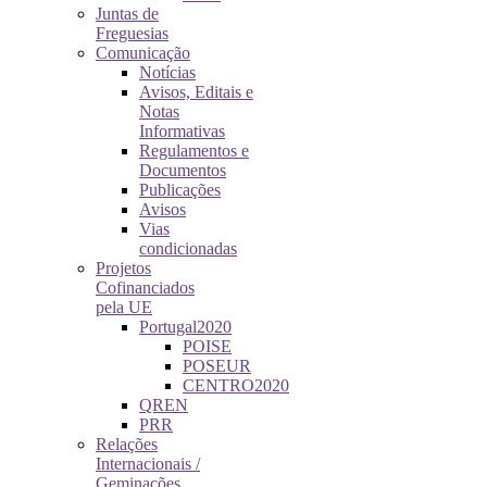
Juntas de
Freguesias
Comunicação
Notícias
Avisos, Editais e
Notas
Informativas
Regulamentos e
Documentos
Publicações
Avisos
Vias
condicionadas
Projetos
Cofinanciados
pela UE
Portugal2020
POISE
POSEUR
CENTRO2020
QREN
PRR
Relações
Internacionais /
Geminações