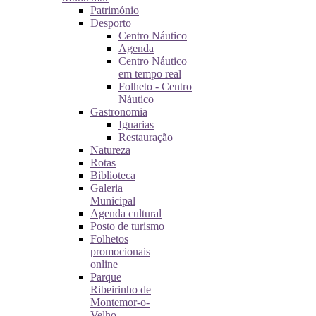
Património
Desporto
Centro Náutico
Agenda
Centro Náutico
em tempo real
Folheto - Centro
Náutico
Gastronomia
Iguarias
Restauração
Natureza
Rotas
Biblioteca
Galeria
Municipal
Agenda cultural
Posto de turismo
Folhetos
promocionais
online
Parque
Ribeirinho de
Montemor-o-
Velho