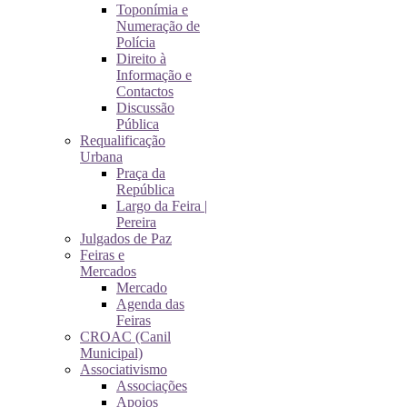
Toponímia e
Numeração de
Polícia
Direito à
Informação e
Contactos
Discussão
Pública
Requalificação
Urbana
Praça da
República
Largo da Feira |
Pereira
Julgados de Paz
Feiras e
Mercados
Mercado
Agenda das
Feiras
CROAC (Canil
Municipal)
Associativismo
Associações
Apoios