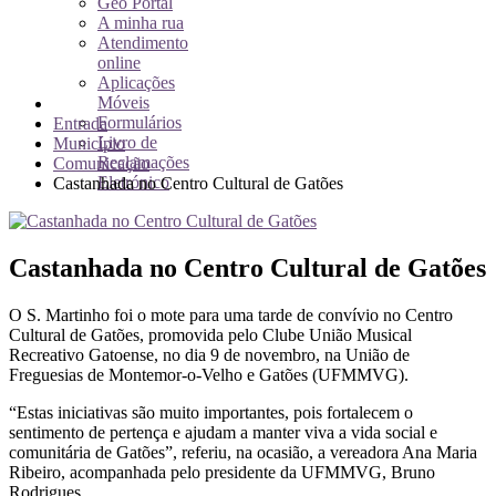
Geo Portal
A minha rua
Atendimento
online
Aplicações
Móveis
Formulários
Entrada
Livro de
Município
Reclamações
Comunicação
Eletrónico
Castanhada no Centro Cultural de Gatões
Castanhada no Centro Cultural de Gatões
O S. Martinho foi o mote para uma tarde de convívio no Centro
Cultural de Gatões, promovida pelo Clube União Musical
Recreativo Gatoense, no dia 9 de novembro, na União de
Freguesias de Montemor-o-Velho e Gatões (UFMMVG).
“Estas iniciativas são muito importantes, pois fortalecem o
sentimento de pertença e ajudam a manter viva a vida social e
comunitária de Gatões”, referiu, na ocasião, a vereadora Ana Maria
Ribeiro, acompanhada pelo presidente da UFMMVG, Bruno
Rodrigues.