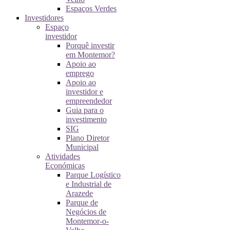
Espaços Verdes
Investidores
Espaço
investidor
Porquê investir
em Montemor?
Apoio ao
emprego
Apoio ao
investidor e
empreendedor
Guia para o
investimento
SIG
Plano Diretor
Municipal
Atividades
Económicas
Parque Logístico
e Industrial de
Arazede
Parque de
Negócios de
Montemor-o-