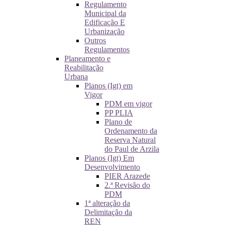
Regulamento
Municipal da
Edificação E
Urbanização
Outros
Regulamentos
Planeamento e
Reabilitação
Urbana
Planos (Igt) em
Vigor
PDM em vigor
PP PLIA
Plano de
Ordenamento da
Reserva Natural
do Paul de Arzila
Planos (Igt) Em
Desenvolvimento
PIER Arazede
2.ª Revisão do
PDM
1ª alteração da
Delimitação da
REN