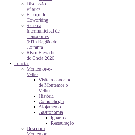
Discussão
Pública
Espaço de
Coworking
Sistema
Intermunicipal de
Transportes
(SIT) Região de
Coimbra
Risco Elevado
de Cheia 2026
Turistas
Montemor-o-
Velho
Visite o concelho
de Montemor-o-
Velho
História
Como chegar
Alojamento
Gastronomia
Iguarias
Restauração
Descobrir
Montemor