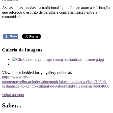
As castanhas assadas e a tradicional água-pé marcaram a celebração,
que reforçou o espírito de partilha e confraternização entre a
comunidade.
Galeria de Imagens
View the embedded image gallery online at:
https://www.cm-
montemorvelho.pt/index.php/municipio/comunicacao/item/10596-
castanhada-no-centro-cultural-de-gatoes#sigProGalleriaa4bb85f86c
voltar ao topo
Saber...