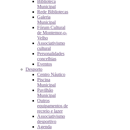
Biblioteca
Municipal
Rede Bibliotecas
Galeria
Municipal
Fórum Cultural
de Montemor-o-
Velho
Associativismo
cultural
Personalidades
concelhias
Eventos
Desporto
Centro Náutico
Piscina
Municipal
Pavilhão
Municipal
Outros
equipamentos de
recreio e lazer
Associativismo
desportivo
Agenda