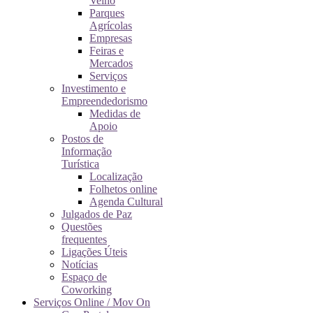
Velho
Parques
Agrícolas
Empresas
Feiras e
Mercados
Serviços
Investimento e
Empreendedorismo
Medidas de
Apoio
Postos de
Informação
Turística
Localização
Folhetos online
Agenda Cultural
Julgados de Paz
Questões
frequentes
Ligações Úteis
Notícias
Espaço de
Coworking
Serviços Online / Mov On