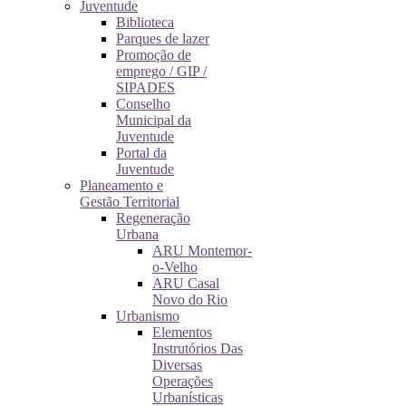
Juventude
Biblioteca
Parques de lazer
Promoção de
emprego / GIP /
SIPADES
Conselho
Municipal da
Juventude
Portal da
Juventude
Planeamento e
Gestão Territorial
Regeneração
Urbana
ARU Montemor-
o-Velho
ARU Casal
Novo do Rio
Urbanismo
Elementos
Instrutórios Das
Diversas
Operações
Urbanísticas