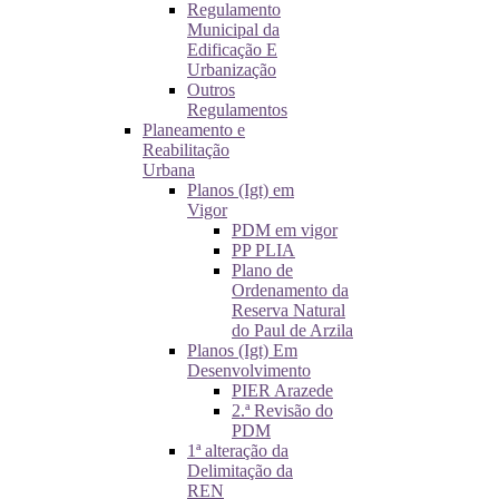
Regulamento
Municipal da
Edificação E
Urbanização
Outros
Regulamentos
Planeamento e
Reabilitação
Urbana
Planos (Igt) em
Vigor
PDM em vigor
PP PLIA
Plano de
Ordenamento da
Reserva Natural
do Paul de Arzila
Planos (Igt) Em
Desenvolvimento
PIER Arazede
2.ª Revisão do
PDM
1ª alteração da
Delimitação da
REN