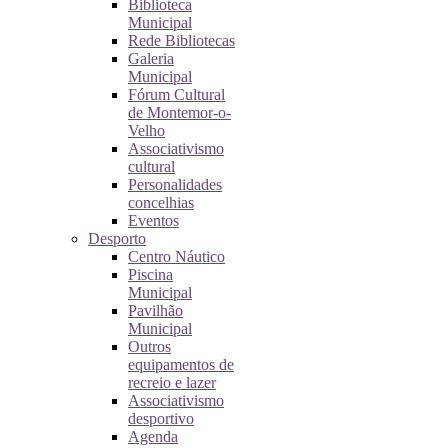
Biblioteca
Municipal
Rede Bibliotecas
Galeria
Municipal
Fórum Cultural
de Montemor-o-
Velho
Associativismo
cultural
Personalidades
concelhias
Eventos
Desporto
Centro Náutico
Piscina
Municipal
Pavilhão
Municipal
Outros
equipamentos de
recreio e lazer
Associativismo
desportivo
Agenda