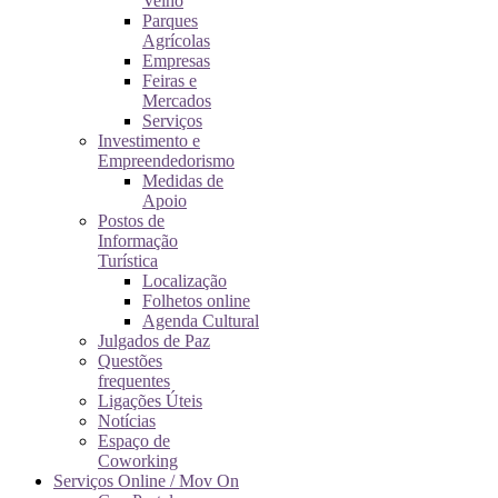
Velho
Parques
Agrícolas
Empresas
Feiras e
Mercados
Serviços
Investimento e
Empreendedorismo
Medidas de
Apoio
Postos de
Informação
Turística
Localização
Folhetos online
Agenda Cultural
Julgados de Paz
Questões
frequentes
Ligações Úteis
Notícias
Espaço de
Coworking
Serviços Online / Mov On