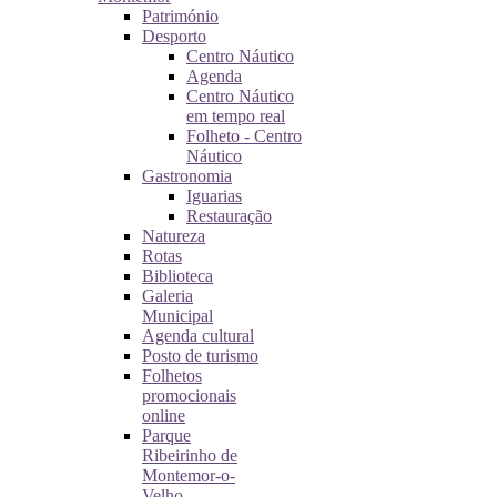
Património
Desporto
Centro Náutico
Agenda
Centro Náutico
em tempo real
Folheto - Centro
Náutico
Gastronomia
Iguarias
Restauração
Natureza
Rotas
Biblioteca
Galeria
Municipal
Agenda cultural
Posto de turismo
Folhetos
promocionais
online
Parque
Ribeirinho de
Montemor-o-
Velho