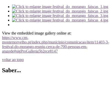
View the embedded image gallery online at:
https://www.cm-
montemorvelho.pt/index.php/municipio/comunicacao/item/11403-3-
festival-do-morango-reuniu-cerca-de-700-pessoas-em-
arazede#sigProGalleria5b2ece8147
voltar ao topo
Saber...