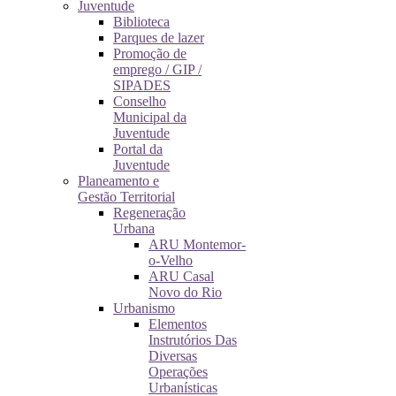
Juventude
Biblioteca
Parques de lazer
Promoção de
emprego / GIP /
SIPADES
Conselho
Municipal da
Juventude
Portal da
Juventude
Planeamento e
Gestão Territorial
Regeneração
Urbana
ARU Montemor-
o-Velho
ARU Casal
Novo do Rio
Urbanismo
Elementos
Instrutórios Das
Diversas
Operações
Urbanísticas