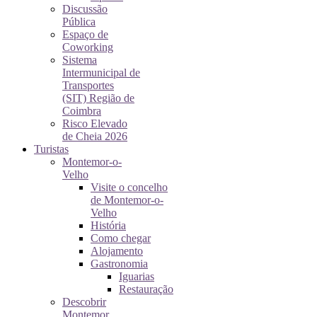
Discussão
Pública
Espaço de
Coworking
Sistema
Intermunicipal de
Transportes
(SIT) Região de
Coimbra
Risco Elevado
de Cheia 2026
Turistas
Montemor-o-
Velho
Visite o concelho
de Montemor-o-
Velho
História
Como chegar
Alojamento
Gastronomia
Iguarias
Restauração
Descobrir
Montemor