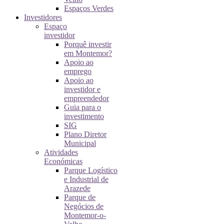
Espaços Verdes
Investidores
Espaço
investidor
Porquê investir
em Montemor?
Apoio ao
emprego
Apoio ao
investidor e
empreendedor
Guia para o
investimento
SIG
Plano Diretor
Municipal
Atividades
Económicas
Parque Logístico
e Industrial de
Arazede
Parque de
Negócios de
Montemor-o-