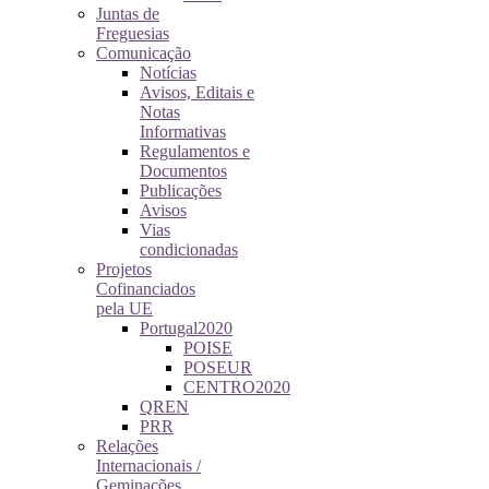
Juntas de
Freguesias
Comunicação
Notícias
Avisos, Editais e
Notas
Informativas
Regulamentos e
Documentos
Publicações
Avisos
Vias
condicionadas
Projetos
Cofinanciados
pela UE
Portugal2020
POISE
POSEUR
CENTRO2020
QREN
PRR
Relações
Internacionais /
Geminações