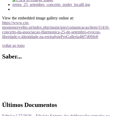
View the embedded image gallery online at:
https://www.cm-
montemorvelho.pt/index.php/municipio/comunicacao/item/11416-
concerto-da-associacao-filarmonica-25-de-setembro-evocou-
liberdade-e-identidade-na-ereira#sigProGalleria48f7d00fe8
voltar ao topo
Saber...
Últimos Documentos
Edital n.º 77/2026 – Eficácia Externa das deliberações tomadas na