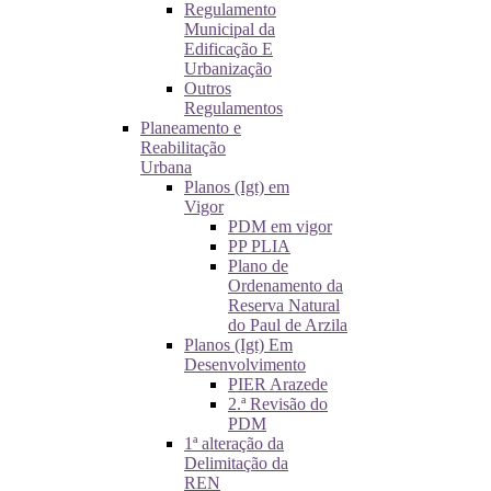
Regulamento
Municipal da
Edificação E
Urbanização
Outros
Regulamentos
Planeamento e
Reabilitação
Urbana
Planos (Igt) em
Vigor
PDM em vigor
PP PLIA
Plano de
Ordenamento da
Reserva Natural
do Paul de Arzila
Planos (Igt) Em
Desenvolvimento
PIER Arazede
2.ª Revisão do
PDM
1ª alteração da
Delimitação da
REN