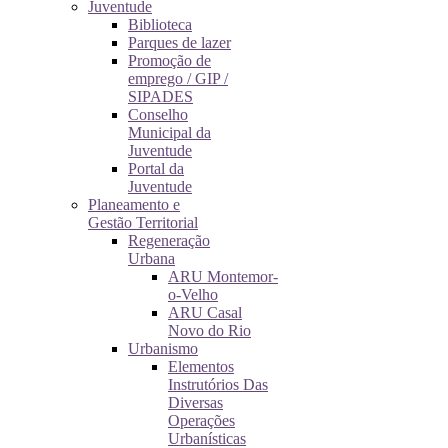
Juventude
Biblioteca
Parques de lazer
Promoção de
emprego / GIP /
SIPADES
Conselho
Municipal da
Juventude
Portal da
Juventude
Planeamento e
Gestão Territorial
Regeneração
Urbana
ARU Montemor-
o-Velho
ARU Casal
Novo do Rio
Urbanismo
Elementos
Instrutórios Das
Diversas
Operações
Urbanísticas