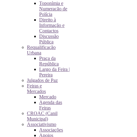
Toponímia e
Numeração de
Polícia
Direito à
Informação e
Contactos
Discussão
Pública
Requalificação
Urbana
Praça da
República
Largo da Feira |
Pereira
Julgados de Paz
Feiras e
Mercados
Mercado
Agenda das
Feiras
CROAC (Canil
Municipal)
Associativismo
Associações
Apoios