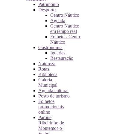
Património
Desporto
Centro Náutico
Agenda
Centro Náutico
em tempo real
Folheto - Centro
Náutico
Gastronomia
Iguarias
Restauração
Natureza
Rotas
Biblioteca
Galeria
Municipal
Agenda cultural
Posto de turismo
Folhetos
promocionais
online
Parque
Ribeirinho de
Montemor-o-
Velho