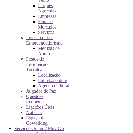
Velho
Parques
Agrícolas
Empresas
Feiras e
Mercados
Serviços
Investimento e
Empreendedorismo
Medidas de
Apoio
Postos de
Informação
Turística
Localização
Folhetos online
Agenda Cultural
Julgados de Paz
Questões
frequentes
Ligações Úteis
Notícias
Espaço de
Coworking
Serviços Online / Mov On