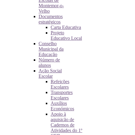
Escolas de
Montemor-o-
Velho
Documentos
estratégicos
Carta Educativa
Projeto
Educativo Local
Conselho
Municipal da
Educação
Número de
alunos
Ação Social
Escolar
Refeições
Escolares
Transportes
Escolares
Auxílios
Económicos
Apoio à
aquisição de
Cadernos de
Atividades do 1º