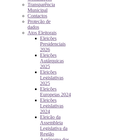
Transparência
Municipal
Contactos
Proteção de
dados
Atos Eleitorais
Eleições
Presidenciais
2026
Eleições
Autárquicas
2025
Eleições
Legislativas
2025
Eleições
Europeias 2024
Eleições
Legislativas
2024
Eleição da
Assembleia
Legislativa da
Região
Autónoma dos