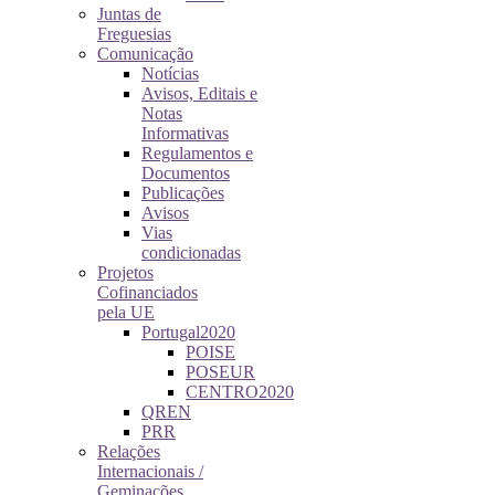
Juntas de
Freguesias
Comunicação
Notícias
Avisos, Editais e
Notas
Informativas
Regulamentos e
Documentos
Publicações
Avisos
Vias
condicionadas
Projetos
Cofinanciados
pela UE
Portugal2020
POISE
POSEUR
CENTRO2020
QREN
PRR
Relações
Internacionais /
Geminações