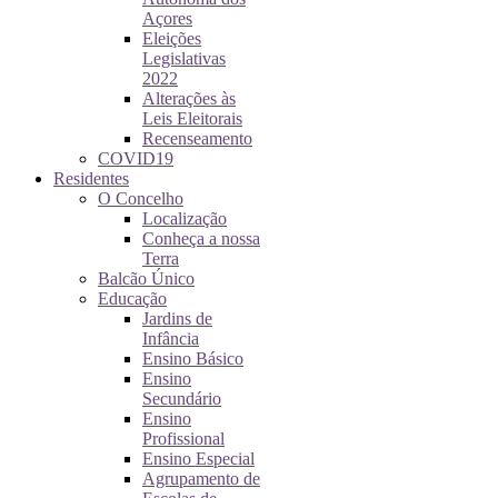
Açores
Eleições
Legislativas
2022
Alterações às
Leis Eleitorais
Recenseamento
COVID19
Residentes
O Concelho
Localização
Conheça a nossa
Terra
Balcão Único
Educação
Jardins de
Infância
Ensino Básico
Ensino
Secundário
Ensino
Profissional
Ensino Especial
Agrupamento de