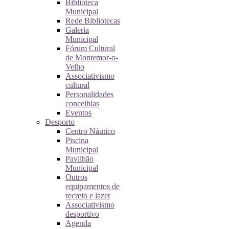
Biblioteca
Municipal
Rede Bibliotecas
Galeria
Municipal
Fórum Cultural
de Montemor-o-
Velho
Associativismo
cultural
Personalidades
concelhias
Eventos
Desporto
Centro Náutico
Piscina
Municipal
Pavilhão
Municipal
Outros
equipamentos de
recreio e lazer
Associativismo
desportivo
Agenda