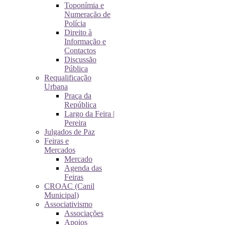
Toponímia e
Numeração de
Polícia
Direito à
Informação e
Contactos
Discussão
Pública
Requalificação
Urbana
Praça da
República
Largo da Feira |
Pereira
Julgados de Paz
Feiras e
Mercados
Mercado
Agenda das
Feiras
CROAC (Canil
Municipal)
Associativismo
Associações
Apoios