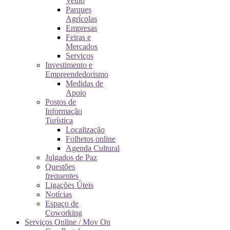
Velho
Parques
Agrícolas
Empresas
Feiras e
Mercados
Serviços
Investimento e
Empreendedorismo
Medidas de
Apoio
Postos de
Informação
Turística
Localização
Folhetos online
Agenda Cultural
Julgados de Paz
Questões
frequentes
Ligações Úteis
Notícias
Espaço de
Coworking
Serviços Online / Mov On