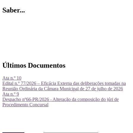
Saber...
Últimos Documentos
Ata n.º 10
Edital n.º 77/2026 – Eficácia Externa das deliberações tomadas na
Reunião Ordinária da Câmara Municipal de 27 de julho de 2026
Ata n.º 9
Despacho nº66-PR/2026 - Alteração da composição do júri de
Procedimento Concursal