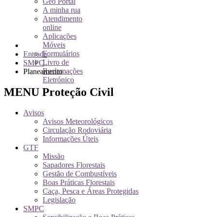
Geo Portal
A minha rua
Atendimento
online
Aplicações
Móveis
Formulários
Entrada
Livro de
SMPC
Reclamações
Planeamento
Eletrónico
MENU Proteção Civil
Avisos
Avisos Meteorológicos
Circulação Rodoviária
Informações Úteis
GTF
Missão
Sapadores Florestais
Gestão de Combustíveis
Boas Práticas Florestais
Caça, Pesca e Áreas Protegidas
Legislação
SMPC