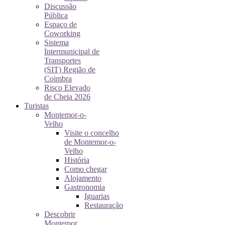
Discussão
Pública
Espaço de
Coworking
Sistema
Intermunicipal de
Transportes
(SIT) Região de
Coimbra
Risco Elevado
de Cheia 2026
Turistas
Montemor-o-
Velho
Visite o concelho
de Montemor-o-
Velho
História
Como chegar
Alojamento
Gastronomia
Iguarias
Restauração
Descobrir
Montemor