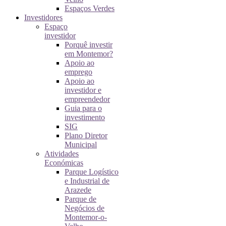
Espaços Verdes
Investidores
Espaço
investidor
Porquê investir
em Montemor?
Apoio ao
emprego
Apoio ao
investidor e
empreendedor
Guia para o
investimento
SIG
Plano Diretor
Municipal
Atividades
Económicas
Parque Logístico
e Industrial de
Arazede
Parque de
Negócios de
Montemor-o-