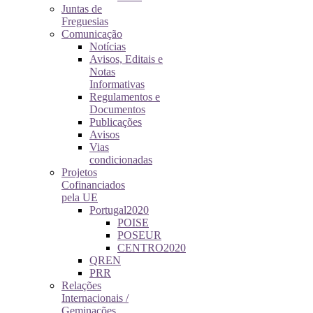
Juntas de
Freguesias
Comunicação
Notícias
Avisos, Editais e
Notas
Informativas
Regulamentos e
Documentos
Publicações
Avisos
Vias
condicionadas
Projetos
Cofinanciados
pela UE
Portugal2020
POISE
POSEUR
CENTRO2020
QREN
PRR
Relações
Internacionais /
Geminações