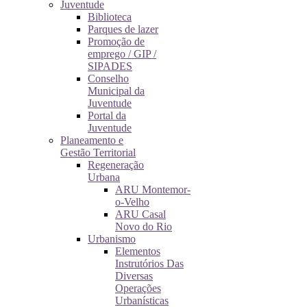
Juventude
Biblioteca
Parques de lazer
Promoção de
emprego / GIP /
SIPADES
Conselho
Municipal da
Juventude
Portal da
Juventude
Planeamento e
Gestão Territorial
Regeneração
Urbana
ARU Montemor-
o-Velho
ARU Casal
Novo do Rio
Urbanismo
Elementos
Instrutórios Das
Diversas
Operações
Urbanísticas