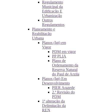
Regulamento
Municipal da
Edificação E
Urbanização
Outros
Regulamentos
Planeamento e
Reabilitação
Urbana
Planos (Igt) em
Vigor
PDM em vigor
PP PLIA
Plano de
Ordenamento da
Reserva Natural
do Paul de Arzila
Planos (Igt) Em
Desenvolvimento
PIER Arazede
2.ª Revisão do
PDM
1ª alteração da
Delimitação da
REN