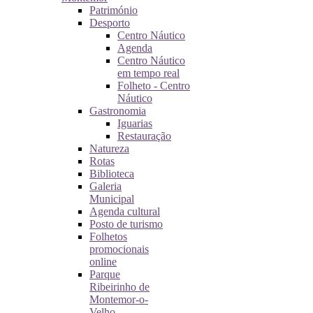
Património
Desporto
Centro Náutico
Agenda
Centro Náutico
em tempo real
Folheto - Centro
Náutico
Gastronomia
Iguarias
Restauração
Natureza
Rotas
Biblioteca
Galeria
Municipal
Agenda cultural
Posto de turismo
Folhetos
promocionais
online
Parque
Ribeirinho de
Montemor-o-
Velho