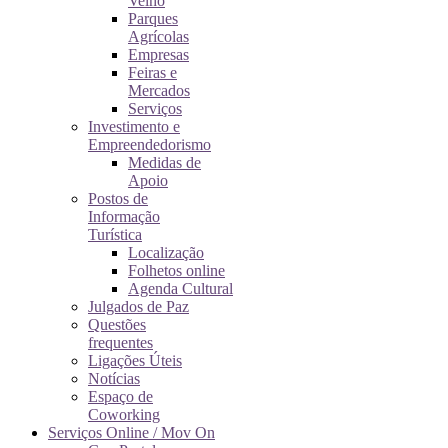
Velho
Parques
Agrícolas
Empresas
Feiras e
Mercados
Serviços
Investimento e
Empreendedorismo
Medidas de
Apoio
Postos de
Informação
Turística
Localização
Folhetos online
Agenda Cultural
Julgados de Paz
Questões
frequentes
Ligações Úteis
Notícias
Espaço de
Coworking
Serviços Online / Mov On