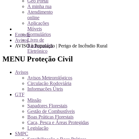
Geo Portal
A minha rua
Atendimento
online
Aplicações
Móveis
Formulários
Entrada
Livro de
Avisos
Reclamações
AVISO à População | Perigo de Incêndio Rural
Eletrónico
MENU Proteção Civil
Avisos
Avisos Meteorológicos
Circulação Rodoviária
Informações Úteis
GTF
Missão
Sapadores Florestais
Gestão de Combustíveis
Boas Práticas Florestais
Caça, Pesca e Áreas Protegidas
Legislação
SMPC