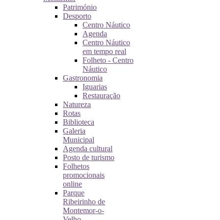
Património
Desporto
Centro Náutico
Agenda
Centro Náutico
em tempo real
Folheto - Centro
Náutico
Gastronomia
Iguarias
Restauração
Natureza
Rotas
Biblioteca
Galeria
Municipal
Agenda cultural
Posto de turismo
Folhetos
promocionais
online
Parque
Ribeirinho de
Montemor-o-
Velho