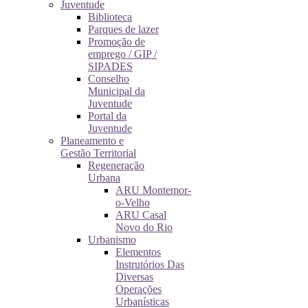
Juventude
Biblioteca
Parques de lazer
Promoção de
emprego / GIP /
SIPADES
Conselho
Municipal da
Juventude
Portal da
Juventude
Planeamento e
Gestão Territorial
Regeneração
Urbana
ARU Montemor-
o-Velho
ARU Casal
Novo do Rio
Urbanismo
Elementos
Instrutórios Das
Diversas
Operações
Urbanísticas