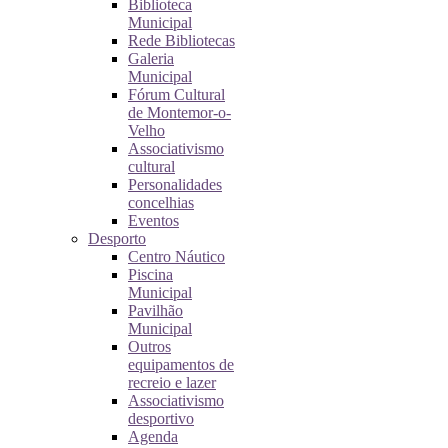
Biblioteca
Municipal
Rede Bibliotecas
Galeria
Municipal
Fórum Cultural
de Montemor-o-
Velho
Associativismo
cultural
Personalidades
concelhias
Eventos
Desporto
Centro Náutico
Piscina
Municipal
Pavilhão
Municipal
Outros
equipamentos de
recreio e lazer
Associativismo
desportivo
Agenda