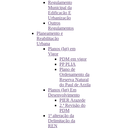
Regulamento
Municipal da
Edificação E
Urbanização
Outros
Regulamentos
Planeamento e
Reabilitação
Urbana
Planos (Igt) em
Vigor
PDM em vigor
PP PLIA
Plano de
Ordenamento da
Reserva Natural
do Paul de Arzila
Planos (Igt) Em
Desenvolvimento
PIER Arazede
2.ª Revisão do
PDM
1ª alteração da
Delimitação da
REN