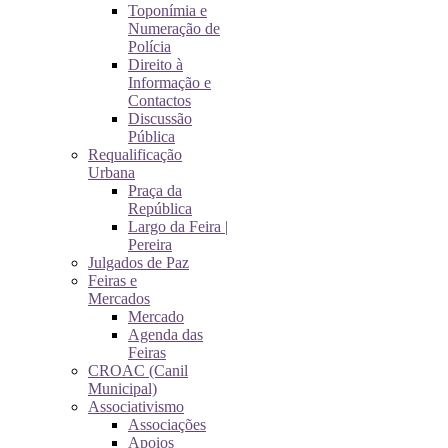
Toponímia e
Numeração de
Polícia
Direito à
Informação e
Contactos
Discussão
Pública
Requalificação
Urbana
Praça da
República
Largo da Feira |
Pereira
Julgados de Paz
Feiras e
Mercados
Mercado
Agenda das
Feiras
CROAC (Canil
Municipal)
Associativismo
Associações
Apoios