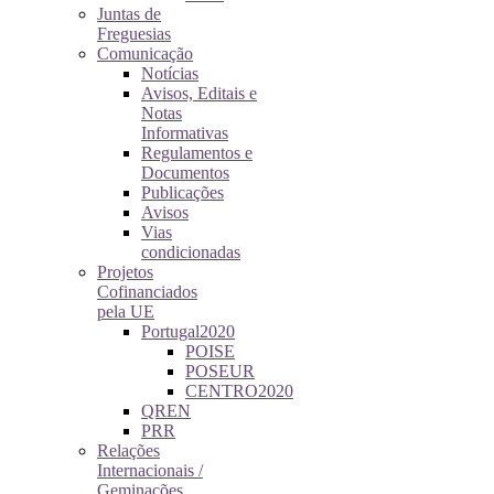
Juntas de
Freguesias
Comunicação
Notícias
Avisos, Editais e
Notas
Informativas
Regulamentos e
Documentos
Publicações
Avisos
Vias
condicionadas
Projetos
Cofinanciados
pela UE
Portugal2020
POISE
POSEUR
CENTRO2020
QREN
PRR
Relações
Internacionais /
Geminações