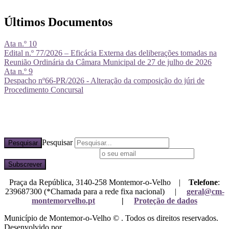
Últimos Documentos
Ata n.º 10
Edital n.º 77/2026 – Eficácia Externa das deliberações tomadas na
Reunião Ordinária da Câmara Municipal de 27 de julho de 2026
Ata n.º 9
Despacho nº66-PR/2026 - Alteração da composição do júri de
Procedimento Concursal
Pesquisar
Pesquisar
Subscreva a nossa newsletter
Praça da República, 3140-258 Montemor-o-Velho |
Telefone
:
239687300 (*Chamada para a rede fixa nacional) |
geral@cm-
montemorvelho.pt
|
Proteção de dados
Município de Montemor-o-Velho © . Todos os direitos reservados.
Desenvolvido por
Mixlife