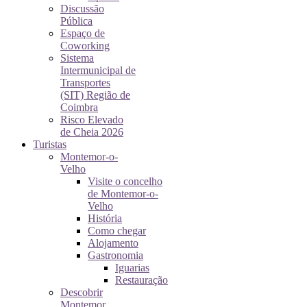
Discussão
Pública
Espaço de
Coworking
Sistema
Intermunicipal de
Transportes
(SIT) Região de
Coimbra
Risco Elevado
de Cheia 2026
Turistas
Montemor-o-
Velho
Visite o concelho
de Montemor-o-
Velho
História
Como chegar
Alojamento
Gastronomia
Iguarias
Restauração
Descobrir
Montemor