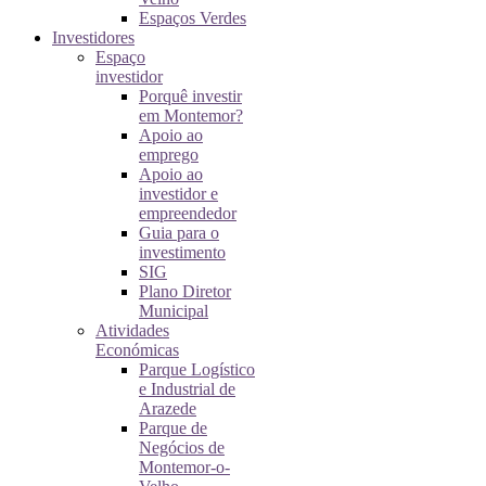
Espaços Verdes
Investidores
Espaço
investidor
Porquê investir
em Montemor?
Apoio ao
emprego
Apoio ao
investidor e
empreendedor
Guia para o
investimento
SIG
Plano Diretor
Municipal
Atividades
Económicas
Parque Logístico
e Industrial de
Arazede
Parque de
Negócios de
Montemor-o-