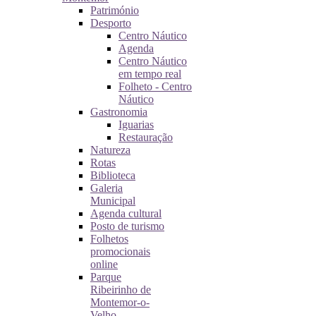
Património
Desporto
Centro Náutico
Agenda
Centro Náutico
em tempo real
Folheto - Centro
Náutico
Gastronomia
Iguarias
Restauração
Natureza
Rotas
Biblioteca
Galeria
Municipal
Agenda cultural
Posto de turismo
Folhetos
promocionais
online
Parque
Ribeirinho de
Montemor-o-
Velho