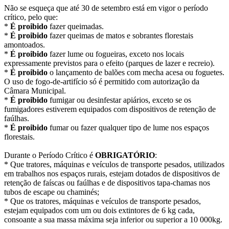
Não se esqueça que até 30 de setembro está em vigor o período
crítico, pelo que:
*
É proibido
fazer queimadas.
*
É proibido
fazer queimas de matos e sobrantes florestais
amontoados.
*
É proibido
fazer lume ou fogueiras, exceto nos locais
expressamente previstos para o efeito (parques de lazer e recreio).
*
É proibido
o lançamento de balões com mecha acesa ou foguetes.
O uso de fogo-de-artifício só é permitido com autorização da
Câmara Municipal.
*
É proibido
fumigar ou desinfestar apiários, exceto se os
fumigadores estiverem equipados com dispositivos de retenção de
faúlhas.
*
É proibido
fumar ou fazer qualquer tipo de lume nos espaços
florestais.
Durante o Período Crítico é
OBRIGATÓRIO
:
* Que tratores, máquinas e veículos de transporte pesados, utilizados
em trabalhos nos espaços rurais, estejam dotados de dispositivos de
retenção de faíscas ou faúlhas e de dispositivos tapa-chamas nos
tubos de escape ou chaminés;
* Que os tratores, máquinas e veículos de transporte pesados,
estejam equipados com um ou dois extintores de 6 kg cada,
consoante a sua massa máxima seja inferior ou superior a 10 000kg.