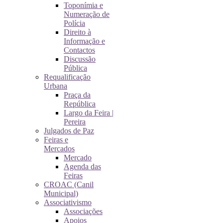
Toponímia e
Numeração de
Polícia
Direito à
Informação e
Contactos
Discussão
Pública
Requalificação
Urbana
Praça da
República
Largo da Feira |
Pereira
Julgados de Paz
Feiras e
Mercados
Mercado
Agenda das
Feiras
CROAC (Canil
Municipal)
Associativismo
Associações
Apoios