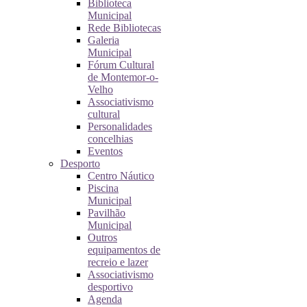
Biblioteca
Municipal
Rede Bibliotecas
Galeria
Municipal
Fórum Cultural
de Montemor-o-
Velho
Associativismo
cultural
Personalidades
concelhias
Eventos
Desporto
Centro Náutico
Piscina
Municipal
Pavilhão
Municipal
Outros
equipamentos de
recreio e lazer
Associativismo
desportivo
Agenda