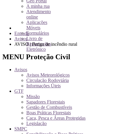
Geo Portal
A minha rua
Atendimento
online
Aplicações
Móveis
Formulários
Entrada
Livro de
Avisos
Reclamações
AVISO | Perigo de incêndio rural
Eletrónico
MENU Proteção Civil
Avisos
Avisos Meteorológicos
Circulação Rodoviária
Informações Úteis
GTF
Missão
Sapadores Florestais
Gestão de Combustíveis
Boas Práticas Florestais
Caça, Pesca e Áreas Protegidas
Legislação
SMPC