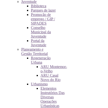
Juventude
Biblioteca
Parques de lazer
Promoção de
emprego / GIP /
SIPADES
Conselho
Municipal da
Juventude
Portal da
Juventude
Planeamento e
Gestão Territorial
Regeneração
Urbana
ARU Montemor-
o-Velho
ARU Casal
Novo do Rio
Urbanismo
Elementos
Instrutórios Das
Diversas
Operações
Urbanísticas