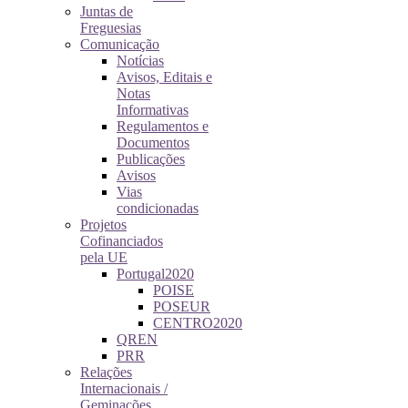
Juntas de
Freguesias
Comunicação
Notícias
Avisos, Editais e
Notas
Informativas
Regulamentos e
Documentos
Publicações
Avisos
Vias
condicionadas
Projetos
Cofinanciados
pela UE
Portugal2020
POISE
POSEUR
CENTRO2020
QREN
PRR
Relações
Internacionais /
Geminações