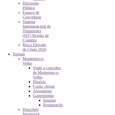
Discussão
Pública
Espaço de
Coworking
Sistema
Intermunicipal de
Transportes
(SIT) Região de
Coimbra
Risco Elevado
de Cheia 2026
Turistas
Montemor-o-
Velho
Visite o concelho
de Montemor-o-
Velho
História
Como chegar
Alojamento
Gastronomia
Iguarias
Restauração
Descobrir
Montemor