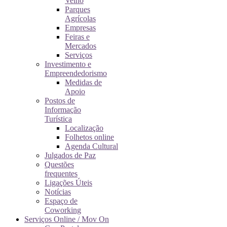
Velho
Parques
Agrícolas
Empresas
Feiras e
Mercados
Serviços
Investimento e
Empreendedorismo
Medidas de
Apoio
Postos de
Informação
Turística
Localização
Folhetos online
Agenda Cultural
Julgados de Paz
Questões
frequentes
Ligações Úteis
Notícias
Espaço de
Coworking
Serviços Online / Mov On