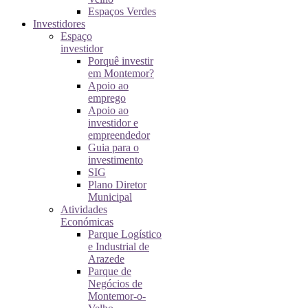
Espaços Verdes
Investidores
Espaço
investidor
Porquê investir
em Montemor?
Apoio ao
emprego
Apoio ao
investidor e
empreendedor
Guia para o
investimento
SIG
Plano Diretor
Municipal
Atividades
Económicas
Parque Logístico
e Industrial de
Arazede
Parque de
Negócios de
Montemor-o-