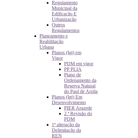
Regulamento
Municipal da
Edificação E
Urbanização
Outros
Regulamentos
Planeamento e
Reabilitação
Urbana
Planos (Igt) em
Vigor
PDM em vigor
PP PLIA
Plano de
Ordenamento da
Reserva Natural
do Paul de Arzila
Planos (Igt) Em
Desenvolvimento
PIER Arazede
2.ª Revisão do
PDM
1ª alteração da
Delimitação da
REN