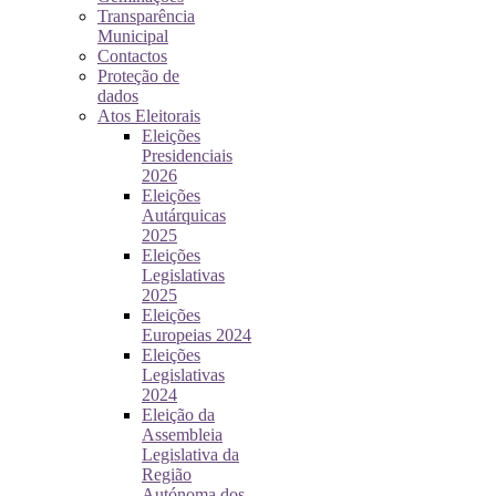
Transparência
Municipal
Contactos
Proteção de
dados
Atos Eleitorais
Eleições
Presidenciais
2026
Eleições
Autárquicas
2025
Eleições
Legislativas
2025
Eleições
Europeias 2024
Eleições
Legislativas
2024
Eleição da
Assembleia
Legislativa da
Região
Autónoma dos