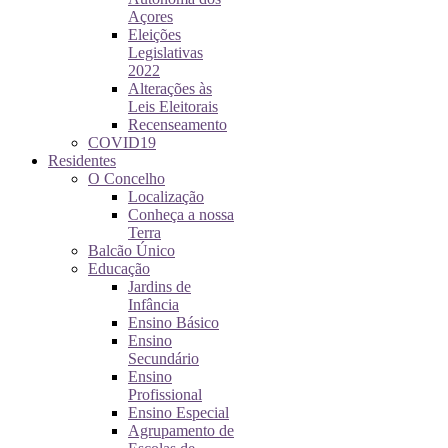
Açores
Eleições
Legislativas
2022
Alterações às
Leis Eleitorais
Recenseamento
COVID19
Residentes
O Concelho
Localização
Conheça a nossa
Terra
Balcão Único
Educação
Jardins de
Infância
Ensino Básico
Ensino
Secundário
Ensino
Profissional
Ensino Especial
Agrupamento de