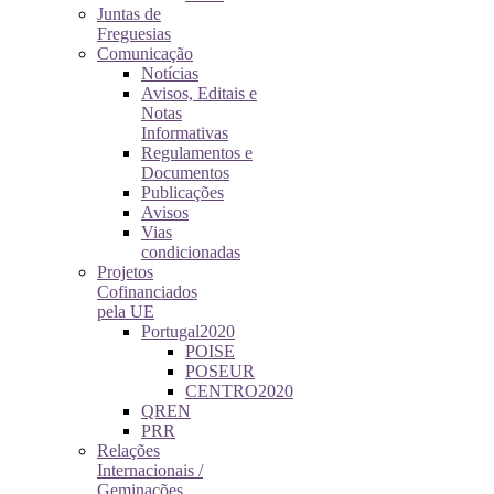
Juntas de
Freguesias
Comunicação
Notícias
Avisos, Editais e
Notas
Informativas
Regulamentos e
Documentos
Publicações
Avisos
Vias
condicionadas
Projetos
Cofinanciados
pela UE
Portugal2020
POISE
POSEUR
CENTRO2020
QREN
PRR
Relações
Internacionais /
Geminações