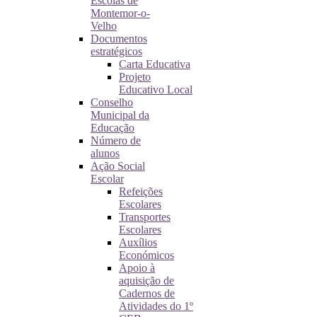
Escolas de
Montemor-o-
Velho
Documentos
estratégicos
Carta Educativa
Projeto
Educativo Local
Conselho
Municipal da
Educação
Número de
alunos
Ação Social
Escolar
Refeições
Escolares
Transportes
Escolares
Auxílios
Económicos
Apoio à
aquisição de
Cadernos de
Atividades do 1º