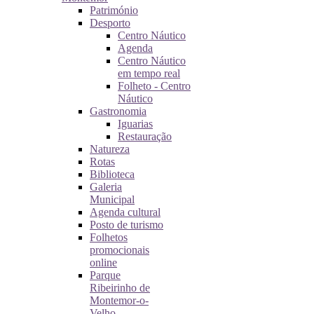
Património
Desporto
Centro Náutico
Agenda
Centro Náutico
em tempo real
Folheto - Centro
Náutico
Gastronomia
Iguarias
Restauração
Natureza
Rotas
Biblioteca
Galeria
Municipal
Agenda cultural
Posto de turismo
Folhetos
promocionais
online
Parque
Ribeirinho de
Montemor-o-
Velho