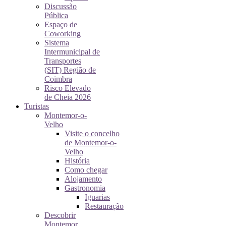
Discussão
Pública
Espaço de
Coworking
Sistema
Intermunicipal de
Transportes
(SIT) Região de
Coimbra
Risco Elevado
de Cheia 2026
Turistas
Montemor-o-
Velho
Visite o concelho
de Montemor-o-
Velho
História
Como chegar
Alojamento
Gastronomia
Iguarias
Restauração
Descobrir
Montemor