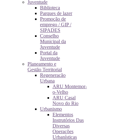
Juventude
Biblioteca
Parques de lazer
Promoção de
emprego / GIP /
SIPADES
Conselho
Municipal da
Juventude
Portal da
Juventude
Planeamento e
Gestão Territorial
Regeneração
Urbana
ARU Montemor-
o-Velho
ARU Casal
Novo do Rio
Urbanismo
Elementos
Instrutórios Das
Diversas
Operações
Urbanísticas