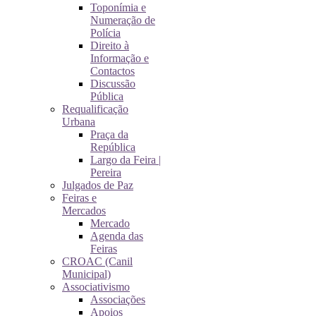
Toponímia e
Numeração de
Polícia
Direito à
Informação e
Contactos
Discussão
Pública
Requalificação
Urbana
Praça da
República
Largo da Feira |
Pereira
Julgados de Paz
Feiras e
Mercados
Mercado
Agenda das
Feiras
CROAC (Canil
Municipal)
Associativismo
Associações
Apoios