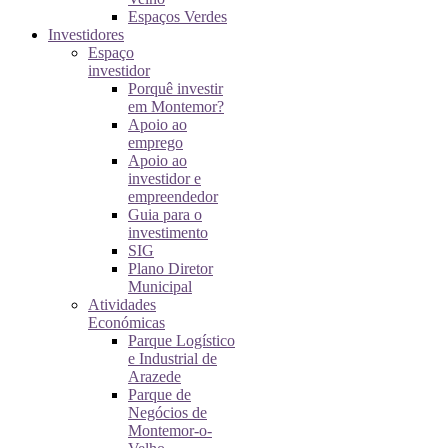
Espaços Verdes
Investidores
Espaço
investidor
Porquê investir
em Montemor?
Apoio ao
emprego
Apoio ao
investidor e
empreendedor
Guia para o
investimento
SIG
Plano Diretor
Municipal
Atividades
Económicas
Parque Logístico
e Industrial de
Arazede
Parque de
Negócios de
Montemor-o-