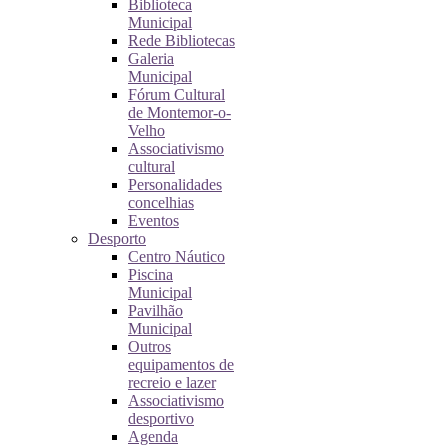
Biblioteca
Municipal
Rede Bibliotecas
Galeria
Municipal
Fórum Cultural
de Montemor-o-
Velho
Associativismo
cultural
Personalidades
concelhias
Eventos
Desporto
Centro Náutico
Piscina
Municipal
Pavilhão
Municipal
Outros
equipamentos de
recreio e lazer
Associativismo
desportivo
Agenda