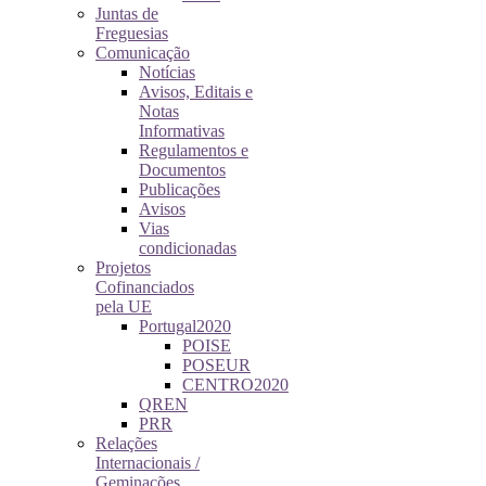
Juntas de
Freguesias
Comunicação
Notícias
Avisos, Editais e
Notas
Informativas
Regulamentos e
Documentos
Publicações
Avisos
Vias
condicionadas
Projetos
Cofinanciados
pela UE
Portugal2020
POISE
POSEUR
CENTRO2020
QREN
PRR
Relações
Internacionais /
Geminações