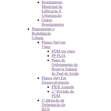
Regulamento
Municipal da
Edificação E
Urbanização
Outros
Regulamentos
Planeamento e
Reabilitação
Urbana
Planos (Igt) em
Vigor
PDM em vigor
PP PLIA
Plano de
Ordenamento da
Reserva Natural
do Paul de Arzila
Planos (Igt) Em
Desenvolvimento
PIER Arazede
2.ª Revisão do
PDM
1ª alteração da
Delimitação da
REN