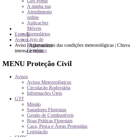
Geo Portal
A minha rua
Atendimento
online
Aplicações
Móveis
Formulários
Entrada
Livro de
Avisos
Reclamações
Aviso | Agravamento das condições meteorológicas | Chuva
Eletrónico
intensa e vento
MENU Proteção Civil
Avisos
Avisos Meteorológicos
Circulação Rodoviária
Informações Úteis
GTF
Missão
Sapadores Florestais
Gestão de Combustíveis
Boas Práticas Florestais
Caça, Pesca e Áreas Protegidas
Legislação