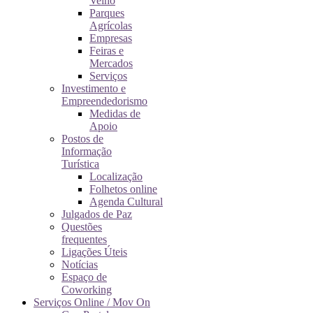
Velho
Parques
Agrícolas
Empresas
Feiras e
Mercados
Serviços
Investimento e
Empreendedorismo
Medidas de
Apoio
Postos de
Informação
Turística
Localização
Folhetos online
Agenda Cultural
Julgados de Paz
Questões
frequentes
Ligações Úteis
Notícias
Espaço de
Coworking
Serviços Online / Mov On