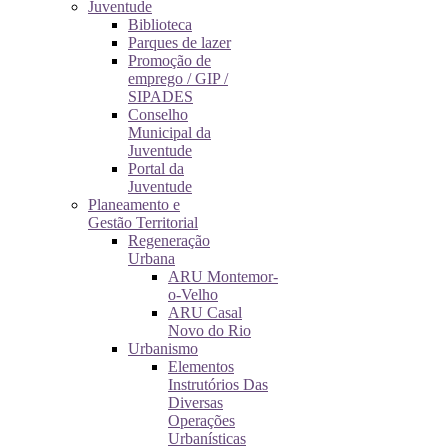
Juventude
Biblioteca
Parques de lazer
Promoção de
emprego / GIP /
SIPADES
Conselho
Municipal da
Juventude
Portal da
Juventude
Planeamento e
Gestão Territorial
Regeneração
Urbana
ARU Montemor-
o-Velho
ARU Casal
Novo do Rio
Urbanismo
Elementos
Instrutórios Das
Diversas
Operações
Urbanísticas