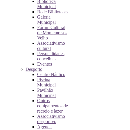
Biblioteca
Municipal
Rede Bibliotecas
Galeria
Municipal
Fórum Cultural
de Montemor-o-
Velho
Associativismo
cultural
Personalidades
concelhias
Eventos
Desporto
Centro Náutico
Piscina
Municipal
Pavilhão
Municipal
Outros
equipamentos de
recreio e lazer
Associativismo
desportivo
Agenda