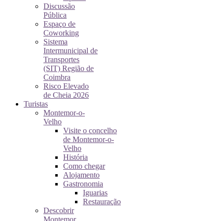
Discussão
Pública
Espaço de
Coworking
Sistema
Intermunicipal de
Transportes
(SIT) Região de
Coimbra
Risco Elevado
de Cheia 2026
Turistas
Montemor-o-
Velho
Visite o concelho
de Montemor-o-
Velho
História
Como chegar
Alojamento
Gastronomia
Iguarias
Restauração
Descobrir
Montemor