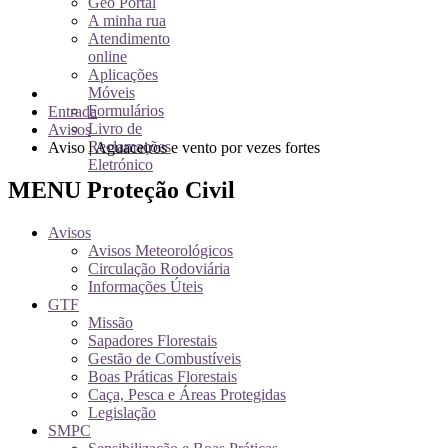
Geo Portal
A minha rua
Atendimento
online
Aplicações
Móveis
Formulários
Entrada
Livro de
Avisos
Reclamações
Aviso | Aguaceiros e vento por vezes fortes
Eletrónico
MENU Proteção Civil
Avisos
Avisos Meteorológicos
Circulação Rodoviária
Informações Úteis
GTF
Missão
Sapadores Florestais
Gestão de Combustíveis
Boas Práticas Florestais
Caça, Pesca e Áreas Protegidas
Legislação
SMPC