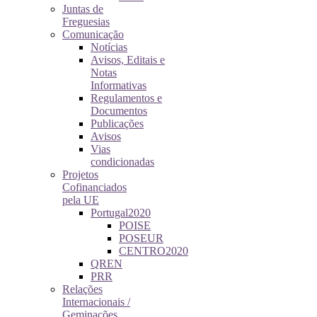
Juntas de
Freguesias
Comunicação
Notícias
Avisos, Editais e
Notas
Informativas
Regulamentos e
Documentos
Publicações
Avisos
Vias
condicionadas
Projetos
Cofinanciados
pela UE
Portugal2020
POISE
POSEUR
CENTRO2020
QREN
PRR
Relações
Internacionais /
Geminações