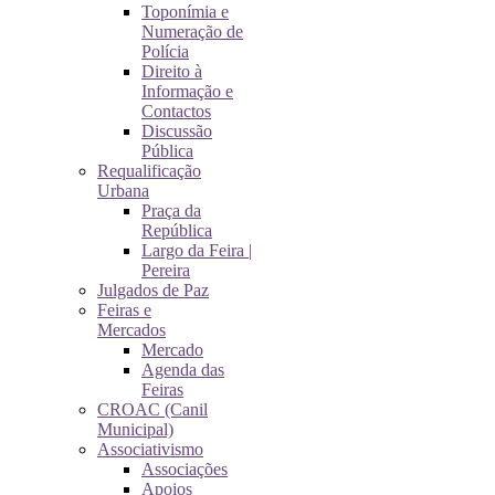
Toponímia e
Numeração de
Polícia
Direito à
Informação e
Contactos
Discussão
Pública
Requalificação
Urbana
Praça da
República
Largo da Feira |
Pereira
Julgados de Paz
Feiras e
Mercados
Mercado
Agenda das
Feiras
CROAC (Canil
Municipal)
Associativismo
Associações
Apoios