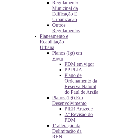
Regulamento
Municipal da
Edificação E
Urbanização
Outros
Regulamentos
Planeamento e
Reabilitação
Urbana
Planos (Igt) em
Vigor
PDM em vigor
PP PLIA
Plano de
Ordenamento da
Reserva Natural
do Paul de Arzila
Planos (Igt) Em
Desenvolvimento
PIER Arazede
2.ª Revisão do
PDM
1ª alteração da
Delimitação da
REN