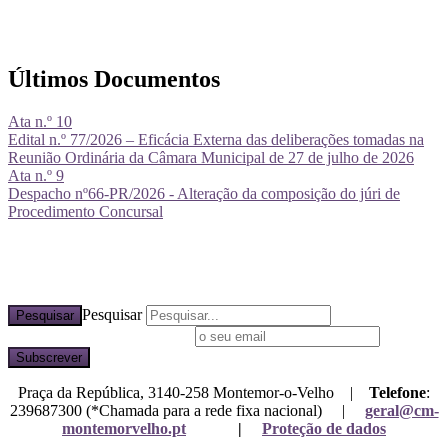
Últimos Documentos
Ata n.º 10
Edital n.º 77/2026 – Eficácia Externa das deliberações tomadas na
Reunião Ordinária da Câmara Municipal de 27 de julho de 2026
Ata n.º 9
Despacho nº66-PR/2026 - Alteração da composição do júri de
Procedimento Concursal
Pesquisar
Pesquisar
Subscreva a nossa newsletter
Praça da República, 3140-258 Montemor-o-Velho |
Telefone
:
239687300 (*Chamada para a rede fixa nacional) |
geral@cm-
montemorvelho.pt
|
Proteção de dados