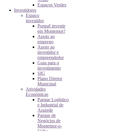
Espaços Verdes
Investidores
Espaço
investidor
Porquê investir
em Montemor?
Apoio ao
emprego
Apoio ao
investidor e
empreendedor
Guia para o
investimento
SIG
Plano Diretor
Municipal
Atividades
Económicas
Parque Logístico
e Industrial de
Arazede
Parque de
Negócios de
Montemor-o-