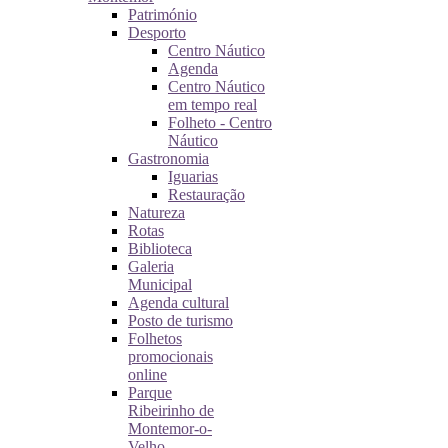
Património
Desporto
Centro Náutico
Agenda
Centro Náutico
em tempo real
Folheto - Centro
Náutico
Gastronomia
Iguarias
Restauração
Natureza
Rotas
Biblioteca
Galeria
Municipal
Agenda cultural
Posto de turismo
Folhetos
promocionais
online
Parque
Ribeirinho de
Montemor-o-
Velho