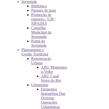
Juventude
Biblioteca
Parques de lazer
Promoção de
emprego / GIP /
SIPADES
Conselho
Municipal da
Juventude
Portal da
Juventude
Planeamento e
Gestão Territorial
Regeneração
Urbana
ARU Montemor-
o-Velho
ARU Casal
Novo do Rio
Urbanismo
Elementos
Instrutórios Das
Diversas
Operações
Urbanísticas