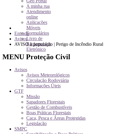
Geo Portal
A minha rua
Atendimento
online
Aplicações
Móveis
Formulários
Entrada
Livro de
Avisos
Reclamações
AVISO à população | Perigo de Incêndio Rural
Eletrónico
MENU Proteção Civil
Avisos
Avisos Meteorológicos
Circulação Rodoviária
Informações Úteis
GTF
Missão
Sapadores Florestais
Gestão de Combustíveis
Boas Práticas Florestais
Caça, Pesca e Áreas Protegidas
Legislação
SMPC