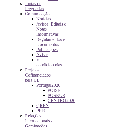
Juntas de
Freguesias
Comunicação
Notícias
Avisos, Editais e
Notas
Informativas
Regulamentos e
Documentos
Publicações
Avisos
Vias
condicionadas
Projetos
Cofinanciados
pela UE
Portugal2020
POISE
POSEUR
CENTRO2020
QREN
PRR
Relações
Internacionais /
Geminações