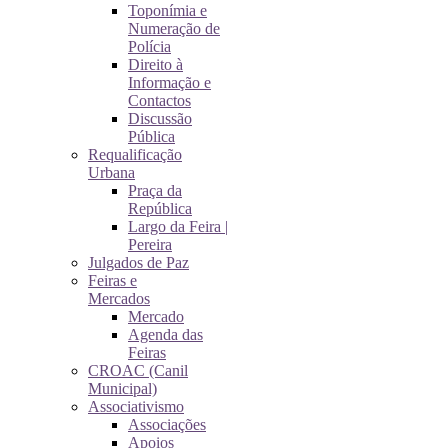
Toponímia e
Numeração de
Polícia
Direito à
Informação e
Contactos
Discussão
Pública
Requalificação
Urbana
Praça da
República
Largo da Feira |
Pereira
Julgados de Paz
Feiras e
Mercados
Mercado
Agenda das
Feiras
CROAC (Canil
Municipal)
Associativismo
Associações
Apoios