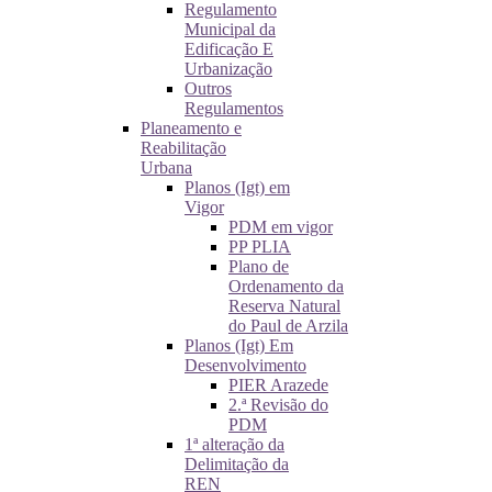
Regulamento
Municipal da
Edificação E
Urbanização
Outros
Regulamentos
Planeamento e
Reabilitação
Urbana
Planos (Igt) em
Vigor
PDM em vigor
PP PLIA
Plano de
Ordenamento da
Reserva Natural
do Paul de Arzila
Planos (Igt) Em
Desenvolvimento
PIER Arazede
2.ª Revisão do
PDM
1ª alteração da
Delimitação da
REN