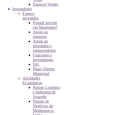
Espaços Verdes
Investidores
Espaço
investidor
Porquê investir
em Montemor?
Apoio ao
emprego
Apoio ao
investidor e
empreendedor
Guia para o
investimento
SIG
Plano Diretor
Municipal
Atividades
Económicas
Parque Logístico
e Industrial de
Arazede
Parque de
Negócios de
Montemor-o-