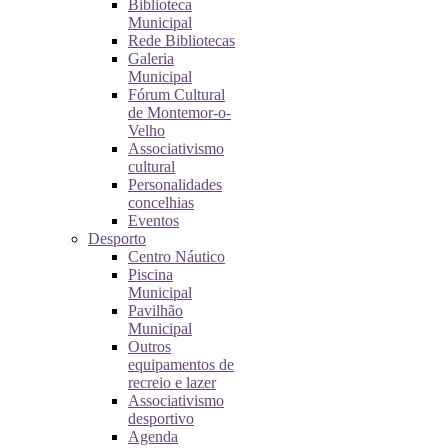
Biblioteca
Municipal
Rede Bibliotecas
Galeria
Municipal
Fórum Cultural
de Montemor-o-
Velho
Associativismo
cultural
Personalidades
concelhias
Eventos
Desporto
Centro Náutico
Piscina
Municipal
Pavilhão
Municipal
Outros
equipamentos de
recreio e lazer
Associativismo
desportivo
Agenda