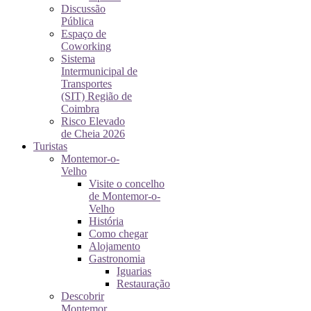
Discussão
Pública
Espaço de
Coworking
Sistema
Intermunicipal de
Transportes
(SIT) Região de
Coimbra
Risco Elevado
de Cheia 2026
Turistas
Montemor-o-
Velho
Visite o concelho
de Montemor-o-
Velho
História
Como chegar
Alojamento
Gastronomia
Iguarias
Restauração
Descobrir
Montemor