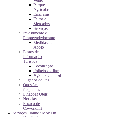
Velho
Parques
Agrícolas
Empresas
Feiras e
Mercados
Serviços
Investimento e
Empreendedorismo
Medidas de
Apoio
Postos de
Informação
Turística
Localização
Folhetos online
Agenda Cultural
Julgados de Paz
Questões
frequentes
Ligações Úteis
Notícias
Espaço de
Coworking
Serviços Online / Mov On