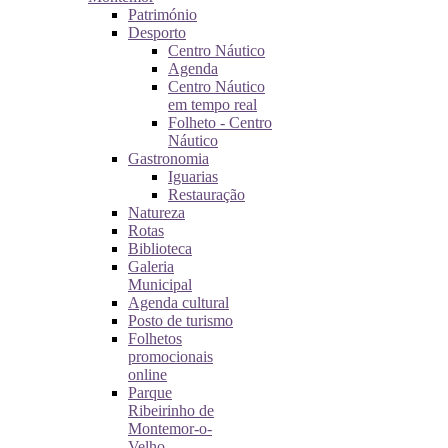
Património
Desporto
Centro Náutico
Agenda
Centro Náutico
em tempo real
Folheto - Centro
Náutico
Gastronomia
Iguarias
Restauração
Natureza
Rotas
Biblioteca
Galeria
Municipal
Agenda cultural
Posto de turismo
Folhetos
promocionais
online
Parque
Ribeirinho de
Montemor-o-
Velho