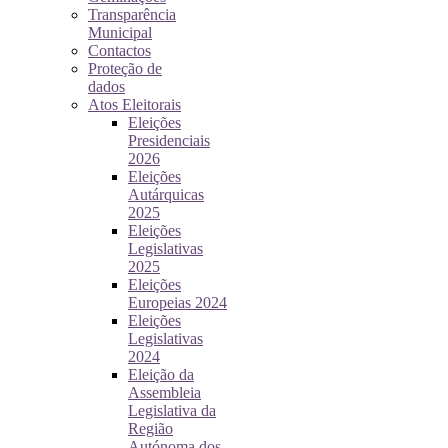
Transparência
Municipal
Contactos
Proteção de
dados
Atos Eleitorais
Eleições
Presidenciais
2026
Eleições
Autárquicas
2025
Eleições
Legislativas
2025
Eleições
Europeias 2024
Eleições
Legislativas
2024
Eleição da
Assembleia
Legislativa da
Região
Autónoma dos