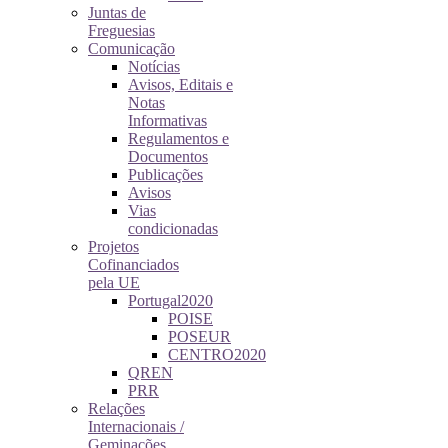
Juntas de
Freguesias
Comunicação
Notícias
Avisos, Editais e
Notas
Informativas
Regulamentos e
Documentos
Publicações
Avisos
Vias
condicionadas
Projetos
Cofinanciados
pela UE
Portugal2020
POISE
POSEUR
CENTRO2020
QREN
PRR
Relações
Internacionais /
Geminações