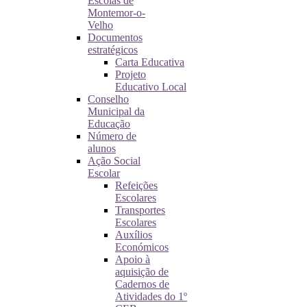
Escolas de
Montemor-o-
Velho
Documentos
estratégicos
Carta Educativa
Projeto
Educativo Local
Conselho
Municipal da
Educação
Número de
alunos
Ação Social
Escolar
Refeições
Escolares
Transportes
Escolares
Auxílios
Económicos
Apoio à
aquisição de
Cadernos de
Atividades do 1º