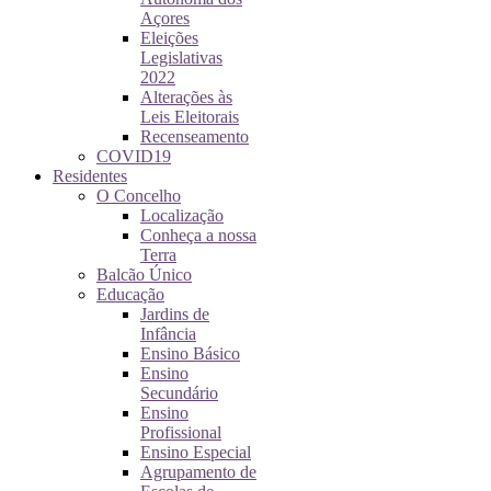
Açores
Eleições
Legislativas
2022
Alterações às
Leis Eleitorais
Recenseamento
COVID19
Residentes
O Concelho
Localização
Conheça a nossa
Terra
Balcão Único
Educação
Jardins de
Infância
Ensino Básico
Ensino
Secundário
Ensino
Profissional
Ensino Especial
Agrupamento de